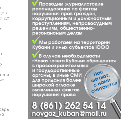
е
цев.
в до
о
.
н-
е
х
ов и
ые
дарь
ий