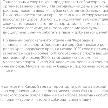
Танцевальный спорт в крае представляет собой хорошо
организованную систему. На сегодняшний день в регион
работают десятки школ и клубов спортивных бальных тан
В них занимаются сотни пар — от самых юных спортсмено
взрослых танцоров. Всё больше родителей выбирают для
своих детей именно этот вид спорта, видя в нём не тольк
физическое развитие, но и формирование культуры,
дисциплины, умения работать в паре и добиваться целей
По данным регионального отделения Федерации
танцевального спорта, брейкинга и акробатического рок-
ролла Краснодарского края, на начало 2025 года в регион
зарегистрировано более 1600 спортсменов спорта высши
достижений и около 2000 начинающих спортсменов
массового спорта. Около 200 квалифицированных тренер
щих чемпионов. Многие из них — бывшие спортсмены, котор
околению.
ом движении. Каждый год на территории региона проходит
ьных соревнований до всероссийских, включённых в кален
тического рок-н-ролла. Одним из наиболее заметных событ
го края» — турнир, который собирает сильнейших