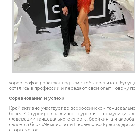
хореографов работают над тем, чтобы воспитать буду
остались в профессии и передают свой опыт новому п
Соревнования и успехи
Край активно участвует во всероссийском танцевальн
более 40 турниров различного уровня — от муниципал
Федерации танцевального спорта, брейкинга и акроба
является блок «Чемпионат и Первенство Краснодарско
спортсменов.