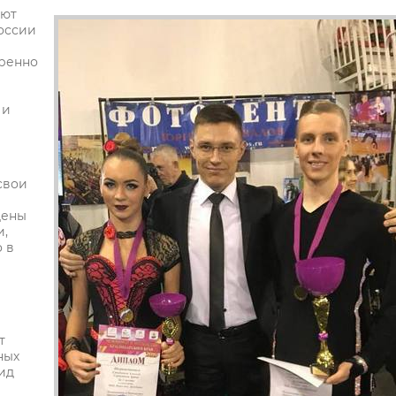
ают
оссии
еренно
 и
 свои
дены
и,
 в
т
ных
ид