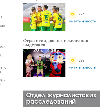
273
0
читать новость
них
и
Стратегия, расчёт и железная
выдержка
дей
,
329
читать новость
шего
ю
по-
,