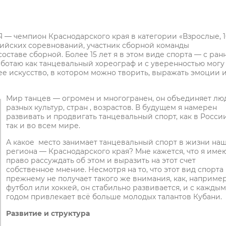
Я — чемпион Краснодарского края в категории «Взрослые, 1
сийских соревнований, участник сборной команды
оставе сборной. Более 15 лет я в этом виде спорта — с ран
работаю как танцевальный хореограф и с уверенностью могу
ящее искусство, в котором можно творить, выражать эмоции 
Мир танцев — огромен и многогранен, он объединяет лю
разных культур, стран , возрастов. В будущем я намерен
развивать и продвигать танцевальный спорт, как в России
так и во всем мире.
А какое место занимает танцевальный спорт в жизни на
региона — Краснодарского края? Мне кажется, что я име
право рассуждать об этом и выразить на этот счет
собственное мнение. Несмотря на то, что этот вид спорта 
прежнему не получает такого же внимания, как, например
футбол или хоккей, он стабильно развивается, и с каждым
годом привлекает всё больше молодых талантов Кубани.
Развитие и структура