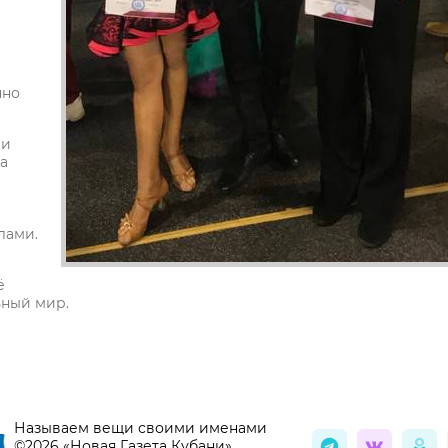
нно
 и
а
лами.
ё
ьный мир.
Называем вещи своими именами
©2026 «Новая Газета Кубани»