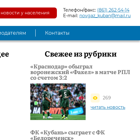
Телефон/факс:
(861) 262-54-14
новости у населения
E-mail:
novgaz_kuban@mail.ru
модателям
Контакты
щее
Свежее из рубрики
«Краснодар» обыграл
воронежский «Факел» в матче РПЛ
со счетом 3:2
269
читать новость
ФК «Кубань» сыграет с ФК
«Белореченск»