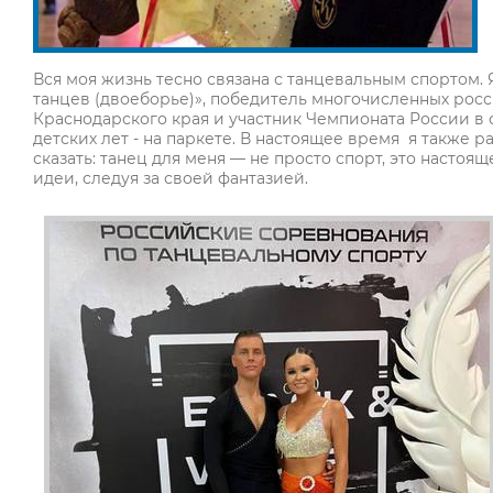
Вся моя жизнь тесно связана с танцевальным спортом. 
танцев (двоеборье)», победитель многочисленных рос
Краснодарского края и участник Чемпионата России в с
детских лет - на паркете. В настоящее время я также 
сказать: танец для меня — не просто спорт, это насто
идеи, следуя за своей фантазией.