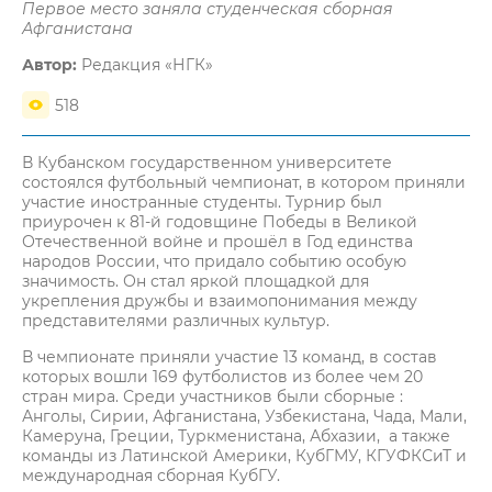
Первое место заняла студенческая сборная
Афганистана
Автор:
Редакция «НГК»
518
В Кубанском государственном университете
состоялся футбольный чемпионат, в котором приняли
участие иностранные студенты. Турнир был
приурочен к 81-й годовщине Победы в Великой
Отечественной войне и прошёл в Год единства
народов России, что придало событию особую
значимость. Он стал яркой площадкой для
укрепления дружбы и взаимопонимания между
представителями различных культур.
В чемпионате приняли участие 13 команд, в состав
которых вошли 169 футболистов из более чем 20
стран мира. Среди участников были сборные :
Анголы, Сирии, Афганистана, Узбекистана, Чада, Мали,
Камеруна, Греции, Туркменистана, Абхазии, а также
команды из Латинской Америки, КубГМУ, КГУФКСиТ и
международная сборная КубГУ.