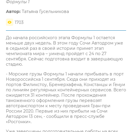
Формулы 1
Автор:
Татьяна Гусельникова
1703
До начала российского этапа Формулы 1 остается
меньше двух недель. В этом году Сочи Автодром уже
в седьмой раз в своей истории примет этап
чемпионата мира – уикенд пройдет с 24 по 27
сентября. Сейчас подготовка входит в завершающую
стадию.
- Морские грузы Формулы 1 начали прибывать в порт
Новороссийска 1 сентября. Сюда они приходят из
портов Филикстоу, Бремерхафена, Констанцы и Генуи
по линиям регулярных контейнерных сервисов. Всего
ожидается 31 контейнер. После прохождения
таможенного оформления грузы перевозят
автотранспортом к месту проведения Гран-при
России 2020. Первые из них прибыли на Сочи
Автодром 13 сен, - сообщили в пресс-службе
«Росгонки».
Уже завершены подготовительные работы на всех