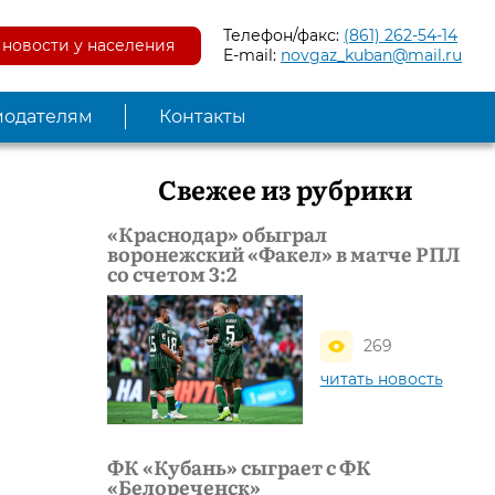
Телефон/факс:
(861) 262-54-14
новости у населения
E-mail:
novgaz_kuban@mail.ru
модателям
Контакты
Свежее из рубрики
«Краснодар» обыграл
воронежский «Факел» в матче РПЛ
со счетом 3:2
269
читать новость
ФК «Кубань» сыграет с ФК
«Белореченск»