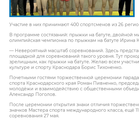
Участие в них принимают 400 спортсменов из 26 регио
В программе состязаний: прыжки на батуте, двойной м
олимпийская чемпионка по прыжкам на батуте Ирина К
— Невероятный масштаб соревнований. Здесь представ
площадкой для соревнований такого уровня. Тут проход
зрелищным, как прыжки на батуте. Желаю всем участни
культуре и спорту Краснодара Борис Тихоненко.
Почетными гостями торжественной церемонии парада-
спорта Краснодарского края Роман Пивненко, председа
молодёжи и взаимодействию с общественными объеди
Александр Поголов.
После церемонии открытия знаки отличия торжественн
значков Мастера спорта международного класса, ещё 1
соревнования 27 мая.