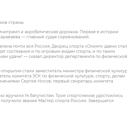
нов страны.
инитрамп и акробатическая дорожка. Первая в истории
араваева — главный судья соревнований.
лена почти вся Россия. Дворец спорта «Олимп» давно стал
ят состязания и по игровым видам спорта, и по таким
кам удачи! — сказал директор департамента по физическо
открытия стали заместитель министра физической культу
тель комитета ЗСК по физической культуре, спорту, делам
нениями Сергей Носов, первый секретарь комитета
о вручили 14 батутистам. Трое спортсменов удостоились
1 получили звание Мастер спорта России. Завершатся