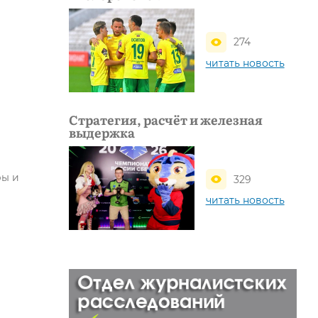
274
читать новость
Стратегия, расчёт и железная
выдержка
й
ры и
329
читать новость