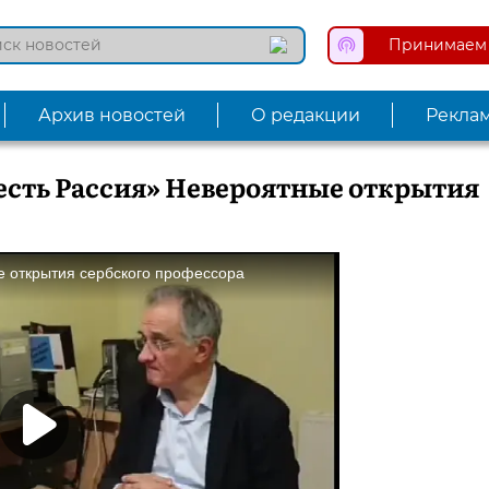
Принимаем 
Архив новостей
О редакции
Рекла
есть Рассия» Невероятные открытия