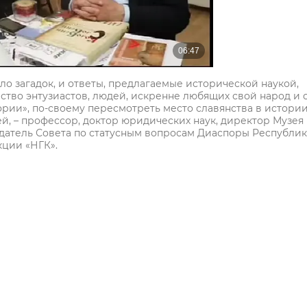
ло загадок, и ответы, предлагаемые исторической наукой,
ство энтузиастов, людей, искренне любящих свой народ и 
тории», по-своему пересмотреть место славянства в истори
й, – профессор, доктор юридических наук, директор Музея
датель Совета по статусным вопросам Диаспоры Республи
кции «НГК».