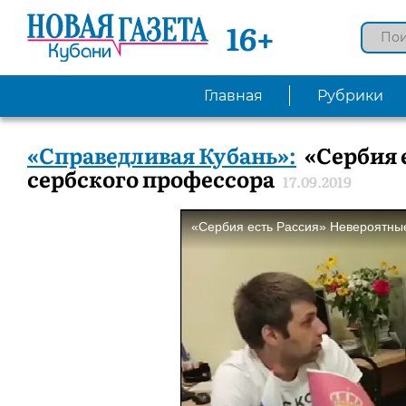
16+
Главная
Рубрики
«Справедливая Кубань»:
«Сербия 
сербского профессора
17.09.2019