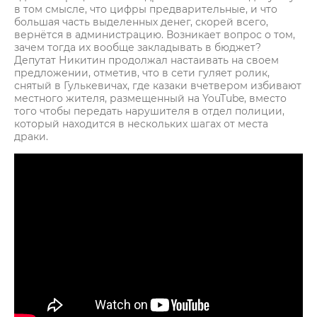
в том смысле, что цифры предварительные, и что
большая часть выделенных денег, скорей всего,
вернётся в администрацию. Возникает вопрос о том,
зачем тогда их вообще закладывать в бюджет?
Депутат Никитин продолжал настаивать на своем
предложении, отметив, что в сети гуляет ролик,
снятый в Гулькевичах, где казаки вчетвером избивают
местного жителя, размещенный на YouTube, вместо
того чтобы передать нарушителя в отдел полиции,
который находится в нескольких шагах от места
драки.