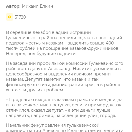
Автор:
Михаил Елкин
51720
В середине декабря в администрации
Гулькевичского района решили сделать новогодний
подарок местным казакам – выделить свыше 400
тысяч рублей на поощрение казаков-дружинников.
Наперёд, под будущие подвиги.
На заседании профильной комиссии Гулькевичского
райсовета депутат Александр Никитин усомнился в
целесообразности выделения авансом премии
казакам. Депутат заметил, что казаки и так
финансируются из администрации края, а в районе
хватает и других проблем.
– Предлагаю выделять казакам грамоты и медали, да
и то, за конкретные поступки, если, к примеру, казак
отличился, сказал депутат, – а эти деньги лучше
направить, например, на освещение улиц города.
Начальник финуправления гулькевичской
администрации Александр Иванов ответил депутату