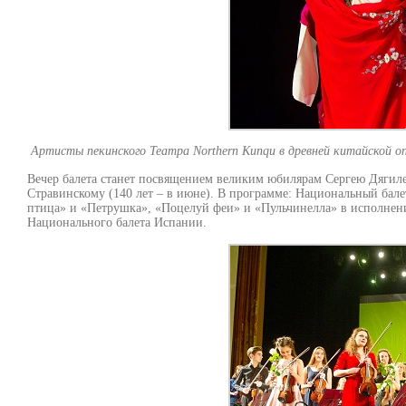
Артисты пекинского Театра Northern Kunqu в древней китайской опе
Вечер балета станет посвящением великим юбилярам Сергею Дягилев
Стравинскому (140 лет – в июне). В программе: Национальный бал
птица» и «Петрушка», «Поцелуй феи» и «Пульчинелла» в исполнени
Национального балета Испании.