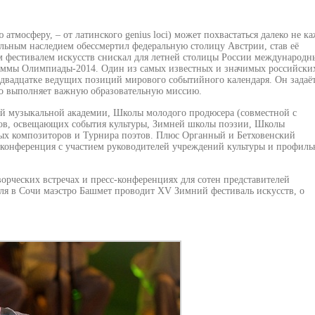
тмосферу, – от латинского genius loci) может похвастаться далеко не к
льным наследием обессмертил федеральную столицу Австрии, став её
фестивалем искусств снискал для летней столицы России международн
граммы Олимпиады-2014. Один из самых известных и значимых российски
 двадцатке ведущих позиций мирового событийного календаря. Он задаё
но выполняет важную образовательную миссию.
й музыкальной академии, Школы молодого продюсера (совместной с
ов, освещающих события культуры, Зимней школы поэзии, Школы
ых композиторов и Турнира поэтов. Плюс Органный и Бетховенский
 конференция с участием руководителей учреждений культуры и профил
творческих встречах и пресс-конференциях для сотен представителей
ля в Сочи маэстро Башмет проводит XV Зимний фестиваль искусств, о