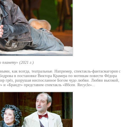
планету» (2021 г.)
ными, как всегда, театральные. Например, спектакль-фантасмагория с
Бодрова в постановке Виктора Крамера по мотивам повести Фёдора
 мир грёз, разрушая ниспосланное Богом чудо любви. Любви высокой,
 и «Брандт» представим спектакль «Ибсен. Recycle»...