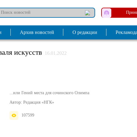
Прини
и
Архив новостей
О редакции
Рекламод
аля искусств
16.01.2022
...или Гений места для сочинского Олимпа
Автор:
Редакция «НГК»
107599