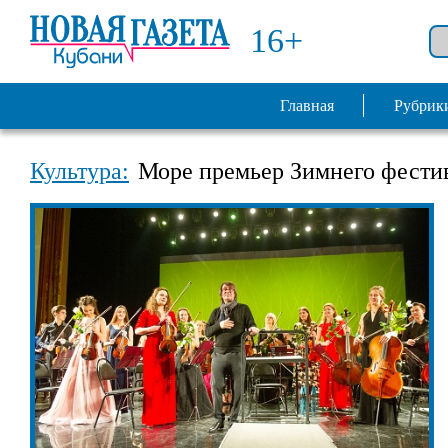
16+
Главная
Рубрик
Культура:
Море премьер Зимнего фестив