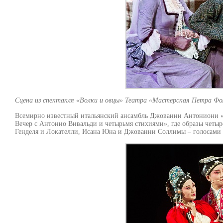
Сцена из спектакля «Волки и овцы» Театра «Мастерская Петра Фом
Всемирно известный итальянский ансамбль Джованни Антониони «Il
Вечер с Антонио Вивальди и четырьмя стихиями», где образы четыр
Генделя и Локателли, Исана Юна и Джованни Соллимы – голосами с