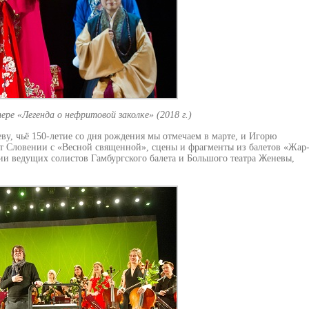
ре «Легенда о нефритовой заколке» (2018 г.)
у, чьё 150-летие со дня рождения мы отмечаем в марте, и Игорю
ет Словении с «Весной священной», сцены и фрагменты из балетов «Жар
и ведущих солистов Гамбургского балета и Большого театра Женевы,