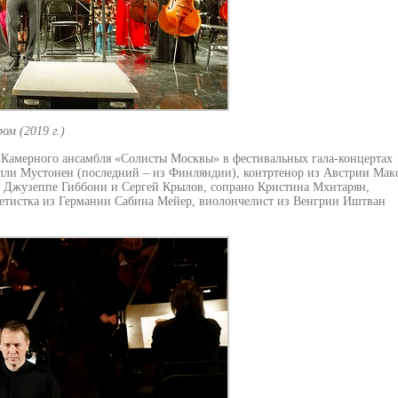
м (2019 г.)
 Камерного ансамбля «Солисты Москвы» в фестивальных гала-концертах
лли Мустонен (последний – из Финляндии), контртенор из Австрии Мак
и Джузеппе Гиббони и Сергей Крылов, сопрано Кристина Мхитарян,
нетистка из Германии Сабина Мейер, виолончелист из Венгрии Иштван