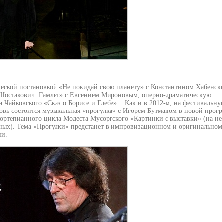
еской постановкой «Не покидай свою планету» с Константином Хабенск
Шостакович. Гамлет» с Евгением Мироновым, оперно-драматическую
айковского «Сказ о Борисе и Глебе»... Как и в 2012-м, на фестивальн
новь состоится музыкальная «прогулка» с Игорем Бутманом в новой прог
 фортепианного цикла Модеста Мусоргского «Картинки с выставки» (на не
вных). Тема «Прогулки» предстанет в импровизационном и оригинальном
ии.