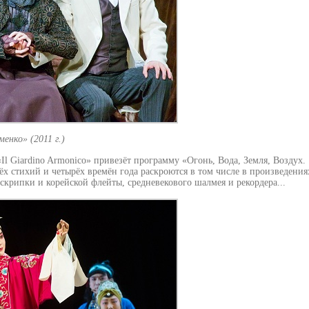
енко» (2011 г.)
 Giardino Armonico» привезёт программу «Огонь, Вода, Земля, Воздух.
ёх стихий и четырёх времён года раскроются в том числе в произведения
крипки и корейской флейты, средневекового шалмея и рекордера...