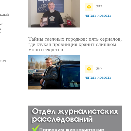
252
аждый
читать новость
ые
х
т
Тайны таежных городков: пять сериалов,
где глухая провинция хранит слишком
много секретов
ьных
267
читать новость