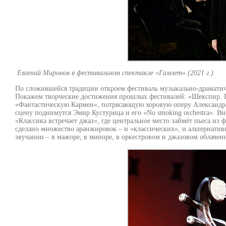
Евгений Миронов в фестивальном спектакле «Гамлет» (2021 г.)
По сложившейся традиции откроем фестиваль музыкально-драматич
Покажем творческие достижения прошлых фестивалей: «Шекспир. 
«Фантастическую Кармен», потрясающую хоровую оперу Александра Ч
сцену поднимутся Эмир Кустурица и его «No smoking orchestra». В
«Классика встречает джаз», где центральное место займёт пьеса из
сделано множество аранжировок – и «классических», и альтернати
звучании – в мажоре, в миноре, в оркестровом и джазовом облачен