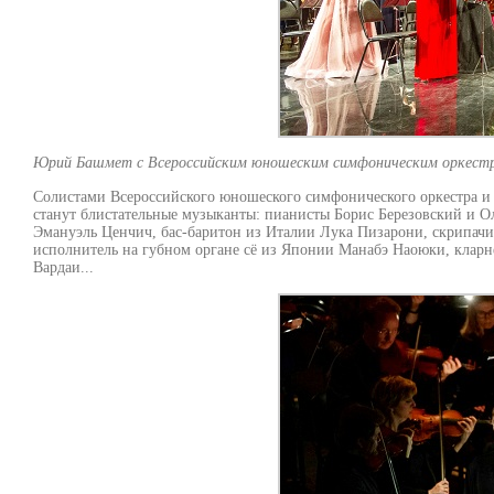
Юрий Башмет с Всероссийским юношеским симфоническим оркестро
Солистами Всероссийского юношеского симфонического оркестра и
станут блистательные музыканты: пианисты Борис Березовский и О
Эмануэль Ценчич, бас-баритон из Италии Лука Пизарони, скрипач
исполнитель на губном органе сё из Японии Манабэ Наоюки, клар
Вардаи...