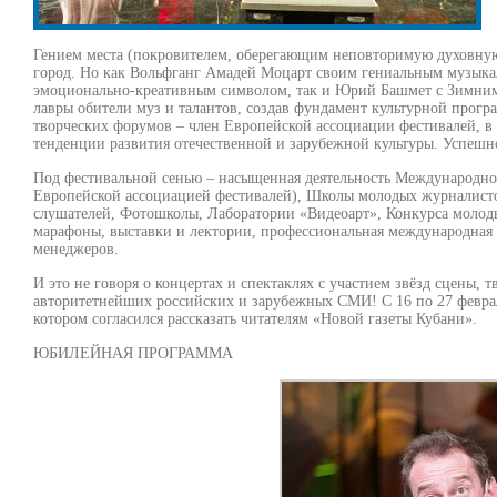
Гением места (покровителем, оберегающим неповторимую духовную а
город. Но как Вольфганг Амадей Моцарт своим гениальным музыка
эмоционально-креативным символом, так и Юрий Башмет с Зимним 
лавры обители муз и талантов, создав фундамент культурной про
творческих форумов – член Европейской ассоциации фестивалей, в
тенденции развития отечественной и зарубежной культуры. Успеш
Под фестивальной сенью – насыщенная деятельность Международно
Европейской ассоциацией фестивалей), Школы молодых журналист
слушателей, Фотошколы, Лаборатории «Видеоарт», Конкурса молод
марафоны, выставки и лектории, профессиональная международная
менеджеров.
И это не говоря о концертах и спектаклях с участием звёзд сцены, 
авторитетнейших российских и зарубежных СМИ! С 16 по 27 февра
котором согласился рассказать читателям «Новой газеты Кубани».
ЮБИЛЕЙНАЯ ПРОГРАММА