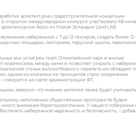
зработке архитектурно-градостроительной концепции
 в открытом международном конкурсе участвовало 68 кома
 архитектурное бюро из Новой Зеландии Land LAB.
ленения набережной с 7 до 12 гектаров, создать более 12 
онцертных площадок, лекториев, парусной школы, павильон
ьных зон: устья рек, порт, Олимпийский парк и жилые
ет взаимосвязь между ними и позволяет открыть с набере
й подпорной стенки волноотбойного парапета им обладают 
ции, одним из ключевых ее принципов стало соединение
– говорится на сайте администрации ФТ.
кин заверил, что мнение жителей также будет учитывать
ательному наполнению общественных пространств будем
ь много внимания берегоукреплению. У нашего побережья 
обеспечить набережной надежность и безопасность, – доба