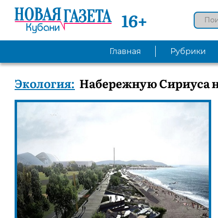
16+
Главная
Рубрики
Экология:
Набережную Сириуса н