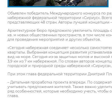
Объявлен победитель Международного конкурса по ра
набережной федеральной территории «Сириус». Всего
представляющих 48 стран. Авторы лучшей концепции –
Архитектурное бюро предложило увеличить площадь озе
кв. м новых общественных пространств, в том числе к
для проведения мероприятий и других объектов.
«Сегодня набережная соединяет несколько самостоятел
кварталы. Выбранная концепция развития устанавлива
вид на море. Сегодня из-за защитных молов и высоко
3,9 км из 7 км набережной. По словам авторов концеп
городской и природной среды набережной «Сириуса», 
При этом глава федеральной территории Дмитрий Плиш
– Детальная проработка проекта впереди. По содерж
учитывать предложения жителей. Также важно уделит
ряд особенностей, которые необходимо учесть, чтобы 
глава.