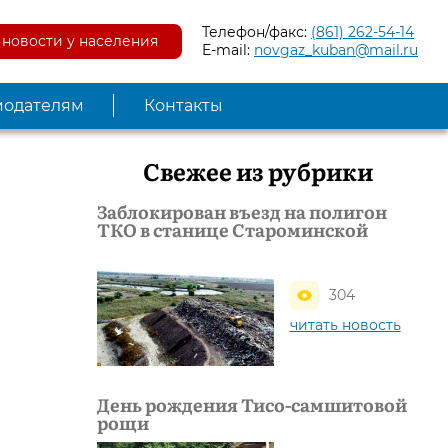
Телефон/факс:
(861) 262-54-14
новости у населения
E-mail:
novgaz_kuban@mail.ru
модателям
Контакты
Свежее из рубрики
Заблокирован въезд на полигон
ТКО в станице Староминской
304
читать новость
День рождения Тисо-самшитовой
рощи