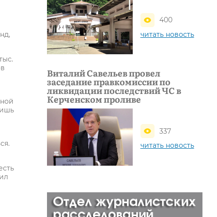
400
читать новость
нд,
тыс.
ов
Виталий Савельев провел
заседание правкомиссии по
ликвидации последствий ЧС в
Керченском проливе
жной
лишь
337
ся.
читать новость
есть
вил