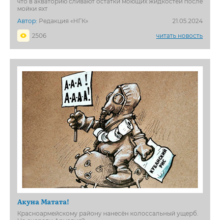
что в акваторию сливают остатки моющих жидкостей после
мойки яхт
Автор:
Редакция «НГК»
21.05.2024
2506
читать новость
Акуна Матата!
Красноармейскому району нанесён колоссальный ущерб.