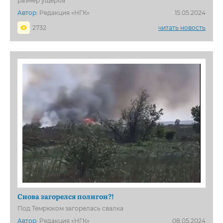
размер ущерба
Автор:
Редакция «НГК»
15.05.2024
2732
читать новость
Снова загорелся полигон?!
Под Темрюком загорелась свалка
Автор:
Редакция «НГК»
08.05.2024