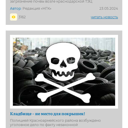
загрязнение почвы возле краснодарской ТЭЦ
Автор:
Редакция «НГК»
23.05.2024
3162
читать новость
Кладбище – не место для покрышек!
Полицией Красноармейского района возбуждено
уголовное дело по факту незаконной