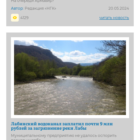
На очереди Армавир?
Автор:
Редакция «НГК»
20.05.2024
4129
читать новость
Лабинский водоканал заплатил почти 9 млн
рублей за загрязнение реки Лабы
Муниципальному предприятию не удалось оспорить