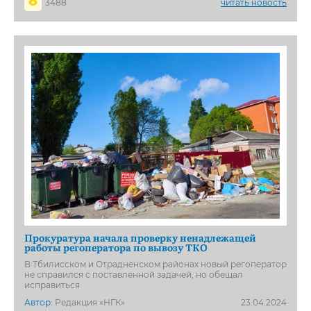
3488
читать новость
Прокуратура начала проверку ненадлежащей
работы регоператора по вывозу ТКО
В Тбилисском и Отрадненском районах новый регоператор
не справился с поставленной задачей, но обещал
исправиться
Автор:
Редакция «НГК»
23.04.2024