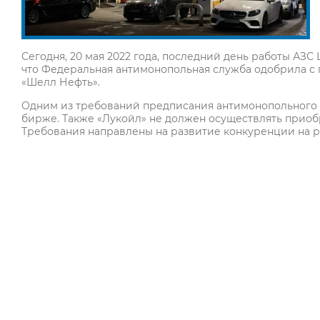
Сегодня, 20 мая 2022 года, последний день работы АЗС 
что Федеральная антимонопольная служба одобрила с
«Шелл Нефть».
Одним из требований предписания антимонопольного 
бирже. Также «Лукойл» не должен осуществлять приоб
Требования направлены на развитие конкуренции на р