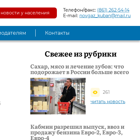
Телефон/факс:
(861) 262-54-14
новости у населения
E-mail:
novgaz_kuban@mail.ru
модателям
Контакты
Свежее из рубрики
Сахар, мясо и лечение зубов: что
подорожает в России больше всего
261
читать новость
%
Кабмин разрешил выпуск, ввоз и
продажу бензина Евро-2, Евро-3,
Евро-4