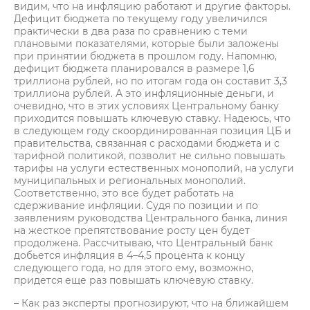
видим, что на инфляцию работают и другие факторы.
Дефицит бюджета по текущему году увеличился
практически в два раза по сравнению с теми
плановыми показателями, которые были заложены
при принятии бюджета в прошлом году. Напомню,
дефицит бюджета планировался в размере 1,6
триллиона рублей, но по итогам года он составит 3,3
триллиона рублей. А это инфляционные деньги, и
очевидно, что в этих условиях Центральному банку
приходится повышать ключевую ставку. Надеюсь, что
в следующем году скоординированная позиция ЦБ и
правительства, связанная с расходами бюджета и с
тарифной политикой, позволит не сильно повышать
тарифы на услуги естественных монополий, на услуги
муниципальных и региональных монополий.
Соответственно, это все будет работать на
сдерживание инфляции. Судя по позиции и по
заявлениям руководства Центрального банка, линия
на жесткое препятствование росту цен будет
продолжена. Рассчитываю, что Центральный банк
добьется инфляция в 4–4,5 процента к концу
следующего года, но для этого ему, возможно,
придется еще раз повышать ключевую ставку.
– Как раз эксперты прогнозируют, что на ближайшем