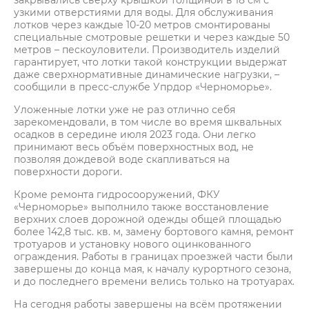
закрывались сверху крышкой толщиной в 18 см с
узкими отверстиями для воды. Для обслуживания
лотков через каждые 10-20 метров смонтированы
специальные смотровые решетки и через каждые 50
метров – пескоуловители. Производитель изделий
гарантирует, что лотки такой конструкции выдержат
даже сверхнормативные динамические нагрузки, –
сообщили в пресс-службе Упрдор «Черноморье».
Уложенные лотки уже не раз отлично себя
зарекомендовали, в том числе во время шквальных
осадков в середине июля 2023 года. Они легко
принимают весь объём поверхностных вод, не
позволяя дождевой воде скапливаться на
поверхности дороги.
Кроме ремонта гидросооружений, ФКУ
«Черноморье» выполнило также восстановление
верхних слоев дорожной одежды общей площадью
более 142,8 тыс. кв. м, замену бортового камня, ремонт
тротуаров и установку нового оцинкованного
ограждения. Работы в границах проезжей части были
завершены до конца мая, к началу курортного сезона,
и до последнего времени велись только на тротуарах.
На сегодня работы завершены на всём протяжении