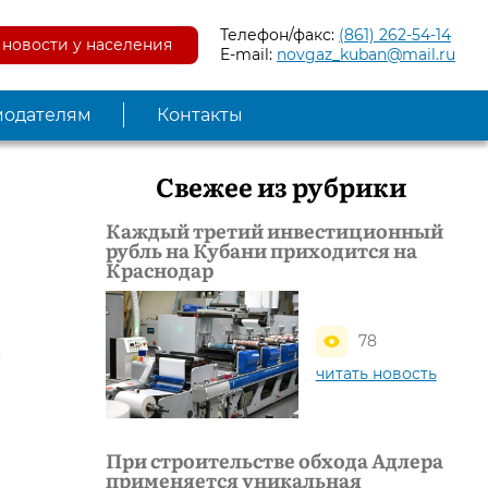
Телефон/факс:
(861) 262-54-14
новости у населения
E-mail:
novgaz_kuban@mail.ru
модателям
Контакты
Свежее из рубрики
Каждый третий инвестиционный
рубль на Кубани приходится на
Краснодар
и
78
т
читать новость
При строительстве обхода Адлера
применяется уникальная