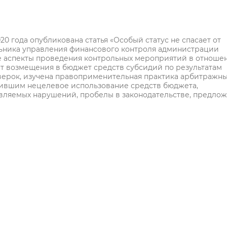
0 года опубликована статья «Особый статус не спасает от
льника управления финансового контроля администрации
е аспекты проведения контрольных мероприятий в отноше
т возмещения в бюджет средств субсидий по результатам
ерок, изучена правоприменительная практика арбитражн
тившим нецелевое использование средств бюджета,
ляемых нарушений, пробелы в законодательстве, предло