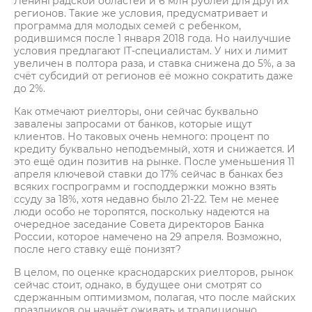
Ленинградской областей и 6 млн рублей для других
регионов. Такие же условия, предусматривает и
программа для молодых семей с ребенком,
родившимся после 1 января 2018 года. Но наилучшие
условия предлагают IT-специалистам. У них и лимит
увеличен в полтора раза, и ставка снижена до 5%, а за
счёт субсидий от регионов её можно сократить даже
до 2%.
Как отмечают риелторы, они сейчас буквально
завалены запросами от банков, которые ищут
клиентов. Но таковых очень немного: процент по
кредиту буквально неподъемный, хотя и снижается. И
это ещё один позитив на рынке. После уменьшения 11
апреля ключевой ставки до 17% сейчас в банках без
всяких госпрограмм и господдержки можно взять
ссуду за 18%, хотя недавно было 21-22. Тем не менее
люди особо не торопятся, поскольку надеются на
очередное заседание Совета директоров Банка
России, которое намечено на 29 апреля. Возможно,
после него ставку ещё понизят?
В целом, по оценке краснодарских риелторов, рынок
сейчас стоит, однако, в будущее они смотрят со
сдержанным оптимизмом, полагая, что после майских
праздников он начнёт оживать и традиционно