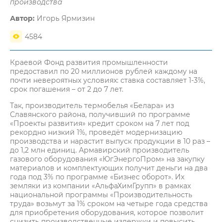
производства
Автор:
Игорь Ярмизин
4584
Краевой Фонд развития промышленности
предоставил по 20 миллионов рублей каждому на
почти невероятных условиях: ставка составляет 1-3%,
срок погашения – от 2 до 7 лет.
Так, производитель термобелья «Белара» из
Славянского района, получивший по программе
«Проекты развития» кредит сроком на 7 лет под
рекордно низкий 1%, проведёт модернизацию
производства и нарастит выпуск продукции в 10 раз –
до 1,2 млн единиц. Армавирский производитель
газового оборудования «ЮгЭнергоПром» на закупку
материалов и комплектующих получит деньги на два
года под 3% по программе «Бизнес оборот». Их
земляки из компании «АльфаХимГрупп» в рамках
национальной программы «Производительность
труда» возьмут за 1% сроком на четыре года средства
для приобретения оборудования, которое позволит
снизить производственные издержки и повысить