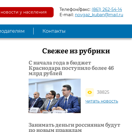
Телефон/факс:
(861) 262-54-14
новости у населения
E-mail:
novgaz_kuban@mail.ru
модателям
Контакты
Свежее из рубрики
С начала года в бюджет
Краснодара поступило более 46
млрд рублей
38825
читать новость
Занимать деньги россиянам будут
по новым правилам