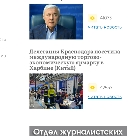
41073
читать новость
он»
Делегация Краснодара посетила
международную торгово-
 из
экономическую ярмарку в
Харбине (Китай)
42547
читать новость