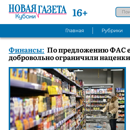
16+
Главная
Рубрики
Финансы:
По предложению ФАС е
добровольно ограничили наценки