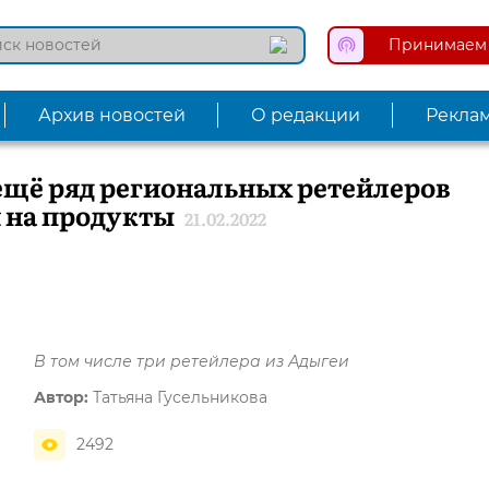
Принимаем 
Архив новостей
О редакции
Рекла
щё ряд региональных ретейлеров
 на продукты
21.02.2022
В том числе три ретейлера из Адыгеи
Автор:
Татьяна Гусельникова
2492