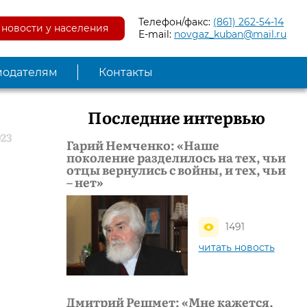
Телефон/факс:
(861) 262-54-14
новости у населения
E-mail:
novgaz_kuban@mail.ru
модателям
Контакты
Последние интервью
023
Гарий Немченко: «Наше
поколение разделилось на тех, чьи
отцы вернулись с войны, и тех, чьи
– нет»
1491
читать новость
Дмитрий Решмет: «Мне кажется,