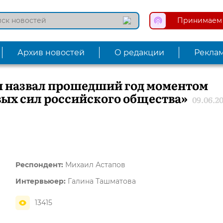
Принимаем 
Архив новостей
О редакции
Рекла
ы назвал прошедший год моментом
ых сил российского общества»
09.06.2
Респондент:
Михаил Астапов
Интервьюер:
Галина Ташматова
13415