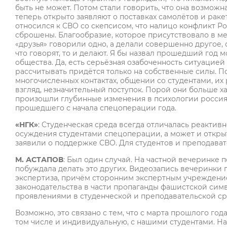
быть не может. Потом стали говорить, что она возможн
теперь открыто заявляют о поставках самолётов и ракет
относился к СВО со скепсисом, что налицо конфликт Р
сброшены. Благообразие, которое присутствовало в м
«друзья» говорили одно, а делали совершенно другое
что говорят, то и делают. Я бы назвал прошедший год
общества. Да, есть серьёзная озабоченность ситуацией 
рассчитывать придётся только на собственные силы. П
многочисленных контактах, общении со студентами, их
взгляд, незначительный поступок. Порой они больше ха
произошли глубинные изменения в психологии россиян
прошедшего с начала спецоперации года.
«НГК»
: Студенческая среда всегда отличалась реактив
осуждения студентами спецоперации, а может и откры
заявили о поддержке СВО. Для студентов и преподават
М. АСТАПОВ
: Был один случай. На частной вечеринке
побуждала делать это других. Видеозапись вечеринки 
экспертиза, причём сторонним экспертным учреждени
законодательства в части пропаганды фашистской сим
проявлениями в студенческой и преподавательской ср
Возможно, это связано с тем, что с марта прошлого го
том числе и индивидуальную, с нашими студентами. На