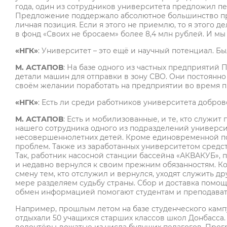
года, один из сотрудников университета предложил п
Предложение поддержало абсолютное большинство пре
личная позиция. Если я этого не приемлю, то я этого д
в фонд «Своих не бросаем» более 8,4 млн рублей. И мы з
«НГК»
: Университет – это ещё и научный потенциал. Б
М. АСТАПОВ
: На базе одного из частных предприятий
детали машин для отправки в зону СВО. Они постоянно
своём желании поработать на предприятии во время п
«НГК»
: Есть ли среди работников университета добро
М. АСТАПОВ
: Есть и мобилизованные, и те, кто служит
нашего сотрудника одного из подразделений университе
несовершеннолетних детей. Кроме единовременной по
проблем. Также из заработанных университетом средс
Так, работник насосной станции бассейна «АКВАКУБ»,
и недавно вернулся к своим прежним обязанностям. Кол
смену тем, кто отслужил и вернулся, уходят служить др
мере разделяем судьбу страны. Сбор и доставка помощ
обмен информацией помогают студентам и преподават
Например, прошлым летом на базе студенческого камп
отдыхали 50 учащихся старших классов школ Донбасса.