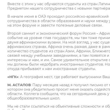
Вместе с этим у нас обучаются студенты из стран Лати
Предметом нашего сотрудничества с новыми партнёрам
В начале июня в ОАЭ проходил российско-аравийский 
сотрудничества в области образования и науки между
на этом форуме и завести полезные деловые связи.
Второй саммит и экономический форум Россия – Африка
событие на уровне глав государств, мы там тоже прини
двумя африканскими вузами. На мой взгляд, у нас сущ
африканских странах. Африка очень разная, даже в рам
количество студентов из стран Азии, Африки, Ближнег
связей между учебными заведениями, а там появятся 
интересны и нам, и им. Самое удивительное открытие со
мы должны были недобрать иностранных студентов. Но 
откуда прибывают к нам иностранные студенты.
«НГК»
: А география мест, где работают выпускники Ва
М. АСТАПОВ
: Пару месяцев назад я получил письмо от
котором она убедительно просит меня оказать содей
области. Коллега сообщила, что на сегодняшний день 
общеобразовательных школ.
Мы не стали ссылаться на объективные сложности и о