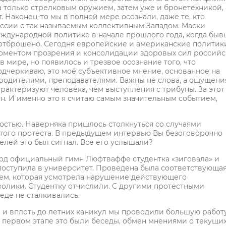
а только стрелковым оружием, затем уже и бронетехникой, 
. Наконец-то мы в полной мере осознали, даже те, кто
оссии с так называемым коллективным Западом. Маски
еждународной политике в начале прошлого года, когда бы
, отброшено. Сегодня европейские и американские политик
 моментом прозрения и консолидации здоровых сил российс
в мире, но появилось и трезвое осознание того, что
одчеркиваю, это моё субъективное мнение, основанное на
 родителями, преподавателями. Важны не слова, а ощущени
рактеризуют человека, чем выступления с трибуны. За этот
. И именно это я считаю самым значительным событием,
ностью. Наверняка пришлось столкнуться со случаями
того протеста. В предыдущем интервью Вы безоговорочно
елей это был сигнал. Все его услышали?
 под официальный гимн Люфтваффе студентка «зиговала» и
поступила в университет. Проведена была соответствующа
ем, которая усмотрела нарушение действующего
волики. Студентку отчислили. С другими протестными
еде не сталкивались.
да и вплоть до летних каникул мы проводили большую работу
 первом этапе это были беседы, обмен мнениями о текущи