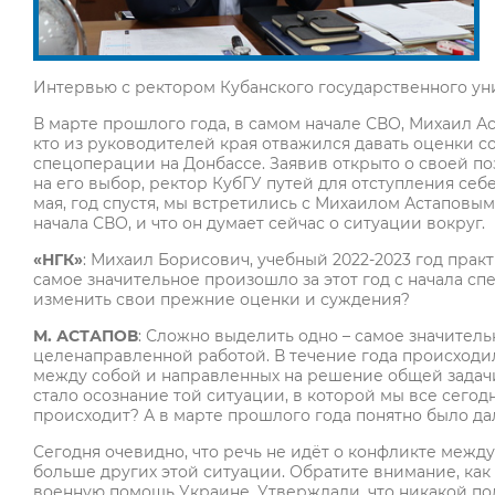
Интервью с ректором Кубанского государственного у
В марте прошлого года, в самом начале СВО, Михаил А
кто из руководителей края отважился давать оценки с
спецоперации на Донбассе. Заявив открыто о своей по
на его выбор, ректор КубГУ путей для отступления себе
мая, год спустя, мы встретились с Михаилом Астаповым 
начала СВО, и что он думает сейчас о ситуации вокруг.
«НГК»
: Михаил Борисович, учебный 2022-2023 год практ
самое значительное произошло за этот год с начала с
изменить свои прежние оценки и суждения?
М. АСТАПОВ
: Сложно выделить одно – самое значитель
целенаправленной работой. В течение года происходи
между собой и направленных на решение общей задачи.
стало осознание той ситуации, в которой мы все сегод
происходит? А в марте прошлого года понятно было да
Сегодня очевидно, что речь не идёт о конфликте межд
больше других этой ситуации. Обратите внимание, ка
военную помощь Украине. Утверждали, что никакой п