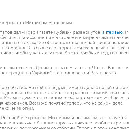
ниверситета Михаилом Астаповым
стапов дал «Новой газете Кубани» развернутое
интервью
. 
обытиям, происходившим в стране и в мире в самом начале
зиции и о том, какие обстоятельства личной жизни повлия
 не оставил. Это был с его стороны рискованный шаг. В ко
снова, чтобы узнать, как прошёл этот учебный год, год посл
ически окончен. Давайте оглянемся назад. Что, на Ваш взгля
пецоперации на Украине? Не пришлось ли Вам в чём-то
ное событие. На мой взгляд, мы имеем дело с некой систе
ло довольно большое количество разных событий, связанн
 Как мне думается, главным результатом этого учебного г
ня находимся. Всем же понятно теперь, что на самом деле
леко не многим.
у Россией и Украиной. Мы видим и понимаем, кто радуется
к наши в кавычках бывшие «друзья» вначале вообще отрица
оддержки вооружением со стороны Европы в этом конфлик