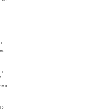
нь с
 и
ли,
. По
о
ие в
бГУ