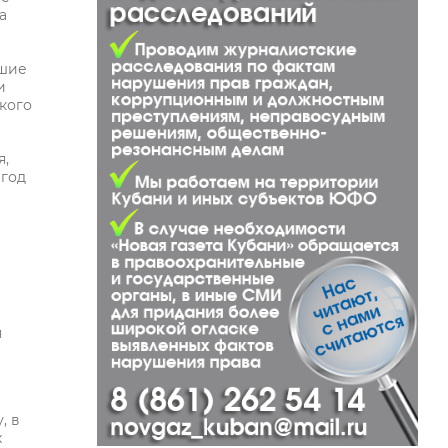
а
вшие
и
кого
я,
 год
я
, в
х