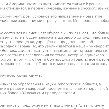
нской Америки, активно выстраиваются связи с Ираном.
и становится, в первую очередь, изучение русского языка
форум ректоров, Основное его направление – развитие
 учебными заведениями стран-участниц. Мне довелось побы
 состоится в Санкт-Петербурге с 26 по 29 июля. Это боль
маем участие, будем заключать договор о сотрудничестве с
ествует недооценка, упрощённое представление об
ках одной страны. То, что увеличивается в нашем универси
о Востока, свидетельствует о налаживании горизонтальных
и совместные исследования по темам, которые одинаково
стоит в том, что с 1 сентября прошлого года, по всем расчё
меньше их не стало! Просто изменилась география стран,
шего вуза, расширяется?
 министра образования и науки Запорожской области, в
ствие в решении кадровой проблемы в школах Запорожской
у них более 400 вакансий преподавателей
братились с предложением в наш филиал в Славянске-на-