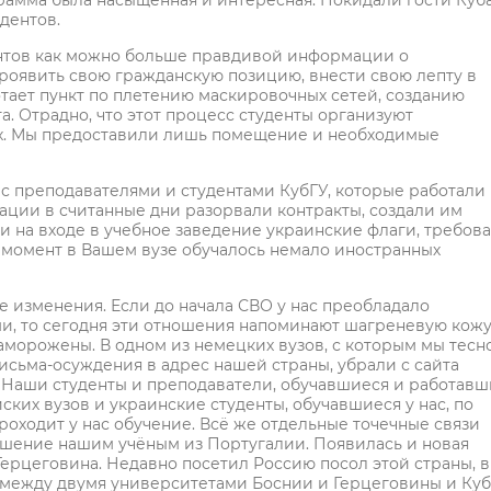
рамма была насыщенная и интересная. Покидали гости Куба
дентов.
ентов как можно больше правдивой информации о
роявить свою гражданскую позицию, внести свою лепту в
отает пункт по плетению маскировочных сетей, созданию
. Отрадно, что этот процесс студенты организуют
 их. Мы предоставили лишь помещение и необходимые
о с преподавателями и студентами КубГУ, которые работали
рации в считанные дни разорвали контракты, создали им
 на входе в учебное заведение украинские флаги, требова
т момент в Вашем вузе обучалось немало иностранных
е изменения. Если до начала СВО у нас преобладало
и, то сегодня эти отношения напоминают шагреневую кожу
аморожены. В одном из немецких вузов, с которым мы тесн
письма-осуждения в адрес нашей страны, убрали с сайта
 Наши студенты и преподаватели, обучавшиеся и работавш
ких вузов и украинские студенты, обучавшиеся у нас, по
проходит у нас обучение. Всё же отдельные точечные связи
ашение нашим учёным из Португалии. Появилась и новая
Герцеговина. Недавно посетил Россию посол этой страны, в
 между двумя университетами Боснии и Герцеговины и Ку