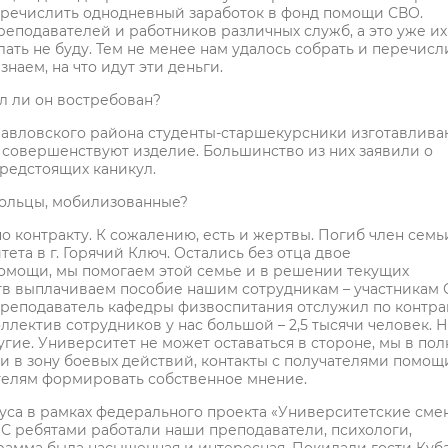
еречислить однодневный заработок в фонд помощи СВО.
подавателей и работников различных служб, а это уже их
елать не буду. Тем не менее нам удалось собрать и перечисл
наем, на что идут эти деньги.
ыл ли он востребован?
 Павловского района студенты-старшекурсники изготавлива
 совершенствуют изделие. Большинство из них заявили о
редстоящих каникул.
вольцы, мобилизованные?
 по контракту. К сожалению, есть и жертвы. Погиб член семь
та в г. Горячий Ключ. Остались без отца двое
мощи, мы помогаем этой семье и в решении текущих
тв выплачиваем пособие нашим сотрудникам – участникам 
 преподаватель кафедры физвоспитания отслужил по контра
лектив сотрудников у нас большой – 2,5 тысячи человек. Н
угие. Университет не может оставаться в стороне, мы в по
и в зону боевых действий, контакты с получателями помощ
елям формировать собственное мнение.
уса в рамках федерального проекта «Университетские сме
 С ребятами работали наши преподаватели, психологи,