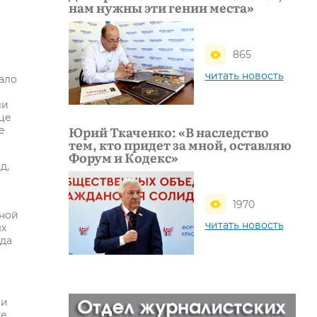
нам нужны эти гении места»
865
читать новость
Мало
ли
нце
Юрий Ткаченко: «В наследство
е
тем, кто придет за мной, оставляю
Форум и Кодекс»
д,
1970
мной
читать новость
ых
ода
ли
те