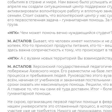
событиях в стране и мире. Нам важно было услышать и
апреля мы создали ситуационный центр поддержки сту
активизировали волонтёрскую работу и вплотную заня
семьям. Стоит сказать, что волонтёрский центр у нас с
его первостепенная задача – гуманитарная помощь. За 
груза.
«НГК»
: Чем может помочь вечно нуждающийся студент
М. АСТАПОВ
: Бывает, что человек имеет миллион и не 
копеек. Кто-то приносил продукты питания, кто-то – в
здесь важна сопричастность к тому, что происходит в т
«НГК»
: А с вузами новых территорий Вы взаимодейств
М. АСТАПОВ
: Херсонский государственный педагогиче
побережье Азовского моря. Его разместили на базе лет
процесса и пребывания людей. Руководство этого вуза
всём, начиная от учебников и заканчивая постельными
сроки оказать им максимальную помощь. Решили, что в
А главное то, что мы сами её туда доставим. Итог – бо
гуманитарной помощи.
Не скрою, организацию первой партии помощи в февра
нашем университете это отлаженный процесс, в котор
участие уже не требуется. Никого не принуждаем, по