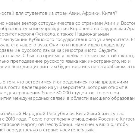
ностей для студентов из стран Азии, Африки, Китая?
но новый вектор сотрудничества со странами Азии и Восток
ла образовательные учреждения Королевства Саудовская Ара
ерситет короля Фейсала, а также Национальный
ет выпускник Кубанского государственного университета. Е
ультета нашего вуза. Они-то и подали идею владельцу
одавание русского языка как иностранного. Саудиты
атываем. Я был на приёме у шейха с хозяином этой школы,
лько преподавание русского языка как иностранного, но и
ание всех дисциплин там будет вестись не на арабском, а н
 о том, что встретимся и определимся по направлениям
м в гости делегацию из университета, который открыт в
нас для сравнения более 30 000 студентов, то есть он
звития международных связей в области высшего образова
итайской Народной Республики. Китайский язык у нас
м с 2010 года. После потепления отношений России с Китае
Китайской Народной Республики. Нам очень важно, чтобы
непосредственно в стране носителе языка.