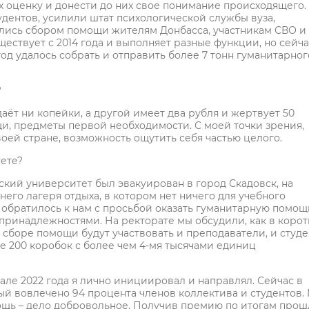
х оценку и донести до них свое понимание происходящего.
дентов, усилили штат психологической службы вуза,
лись сбором помощи жителям Донбасса, участникам СВО и
уществует с 2014 года и выполняет разные функции, но сейч
год удалось собрать и отправить более 7 тонн гуманитарног
?
даёт ни копейки, а другой имеет два рубля и жертвует 50
ещи, предметы первой необходимости. С моей точки зрения,
воей стране, возможность ощутить себя частью целого.
уете?
ский университет был эвакуирован в город Скадовск, на
него лагеря отдыха, в котором нет ничего для учебного
 обратилось к нам с просьбой оказать гуманитарную помощ
 принадлежностями. На ректорате мы обсудили, как в коро
 сборе помощи будут участвовать и преподаватели, и студе
лее 200 коробок с более чем 4-мя тысячами единиц
ле 2022 года я лично инициировал и направлял. Сейчас в
ый вовлечено 94 процента членов коллектива и студентов.
мощь – дело добровольное. Получив премию по итогам прош