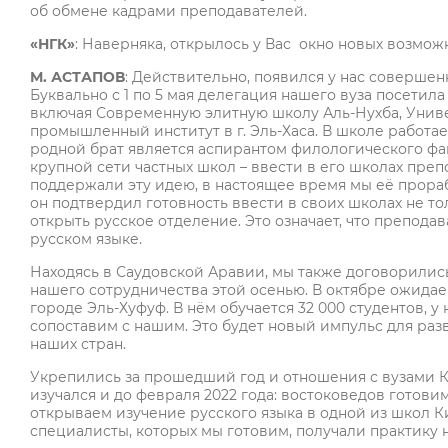
об обмене кадрами преподавателей.
«НГК»
: Наверняка, открылось у Вас окно новых возмож
М. АСТАПОВ
: Действительно, появился у нас совершен
Буквально с 1 по 5 мая делегация нашего вуза посети
включая Современную элитную школу Аль-Нухба, Унив
промышленный институт в г. Эль-Хаса. В школе работа
родной брат является аспирантом филологического фак
крупной сети частных школ – ввести в его школах преп
поддержали эту идею, в настоящее время мы её прораб
он подтвердил готовность ввести в своих школах не то
открыть русское отделение. Это означает, что преподав
русском языке.
Находясь в Саудовской Аравии, мы также договорились
нашего сотрудничества этой осенью. В октябре ожидае
городе Эль-Хуфуф. В нём обучается 32 000 студентов, у 
сопоставим с нашим. Это будет новый импульс для ра
наших стран.
Укрепились за прошедший год и отношения с вузами К
изучался и до февраля 2022 года: востоковедов готови
открываем изучение русского языка в одной из школ 
специалисты, которых мы готовим, получали практику 