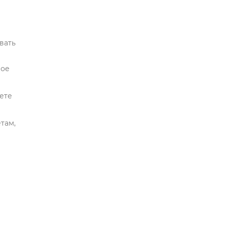
.
вать
шое
тете
там,