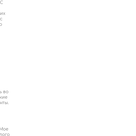
 С
 их
ас
о
ь во
ткие
нты.
 Мое
лого