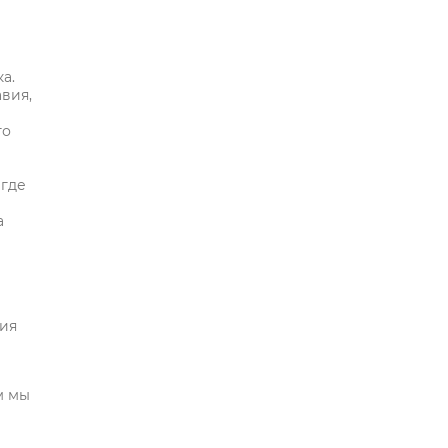
а.
вия,
го
 где
а
ния
м мы