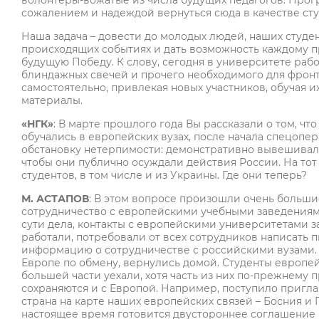
волонтёры-вожатые из числа будущих педагогов. Прог
сожалением и надеждой вернуться сюда в качестве сту
Наша задача – довести до молодых людей, наших студ
происходящих событиях и дать возможность каждому п
будущую Победу. К слову, сегодня в университете раб
блиндажных свечей и прочего необходимого для фронта
самостоятельно, привлекая новых участников, обучая
материалы.
«НГК»
: В марте прошлого года Вы рассказали о том, чт
обучались в европейских вузах, после начала спецопе
обстановку нетерпимости: демонстративно вывешивали
чтобы они публично осуждали действия России. На то
студентов, в том числе и из Украины. Где они теперь?
М. АСТАПОВ
: В этом вопросе произошли очень больши
сотрудничество с европейскими учебными заведениям
сути дела, контакты с европейскими университетами з
работали, потребовали от всех сотрудников написать 
информацию о сотрудничестве с российскими вузами.
Европе по обмену, вернулись домой. Студенты европейс
большей части уехали, хотя часть из них по-прежнему 
сохраняются и с Европой. Например, поступило пригл
страна на карте наших европейских связей – Босния и 
настоящее время готовится двустороннее соглашение