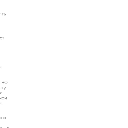
ить
ют
и
СВО.
кту
а
лной
и,
ны»