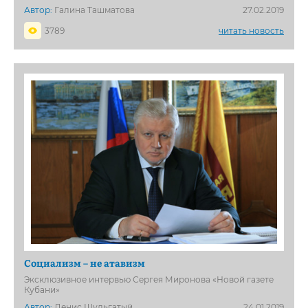
Автор:
Галина Ташматова
27.02.2019
3789
читать новость
Социализм – не атавизм
Эксклюзивное интервью Сергея Миронова «Новой газете
Кубани»
Автор:
Денис Шульгатый
24.01.2019