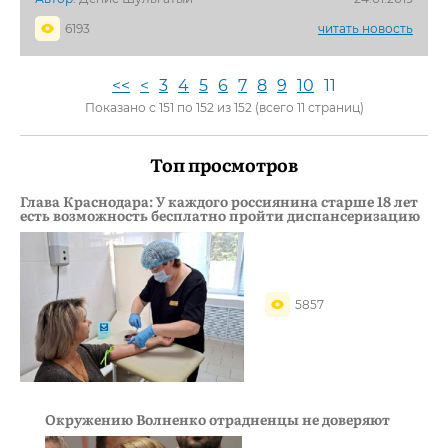
6193
читать новость
<<
<
3
4
5
6
7
8
9
10
11
Показано с 151 по 152 из 152 (всего 11 страниц)
Топ просмотров
Глава Краснодара: У каждого россиянина старше 18 лет
есть возможность бесплатно пройти диспансеризацию
5857
Окружению Волненко отрадненцы не доверяют