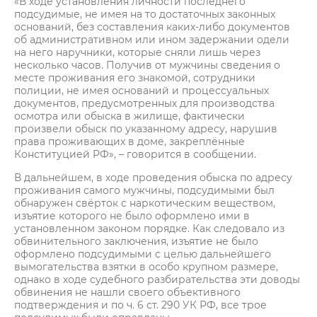
«В ходе установления личности последнего
подсудимые, не имея на то достаточных законных
оснований, без составления каких-либо документов
об административном или ином задержании одели
на него наручники, которые сняли лишь через
несколько часов. Получив от мужчины сведения о
месте проживания его знакомой, сотрудники
полиции, не имея оснований и процессуальных
документов, предусмотренных для производства
осмотра или обыска в жилище, фактически
произвели обыск по указанному адресу, нарушив
права проживающих в доме, закреплённые
Конституцией РФ», – говорится в сообщении.
В дальнейшем, в ходе проведения обыска по адресу
проживания самого мужчины, подсудимыми был
обнаружен свёрток с наркотическим веществом,
изъятие которого не было оформлено ими в
установленном законом порядке. Как следовало из
обвинительного заключения, изъятие не было
оформлено подсудимыми с целью дальнейшего
вымогательства взятки в особо крупном размере,
однако в ходе судебного разбирательства эти доводы
обвинения не нашли своего объективного
подтверждения и по ч. 6 ст. 290 УК РФ, все трое