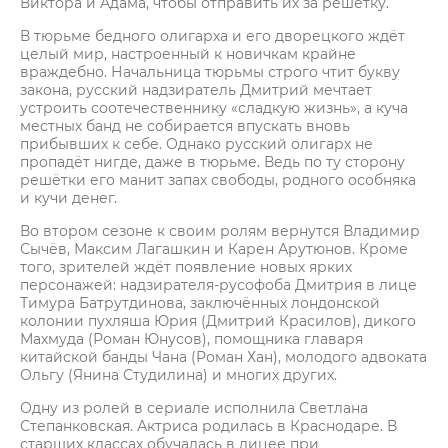
Виктора и Адама, чтобы отправить их за решётку.
В тюрьме бедного олигарха и его дворецкого ждёт
целый мир, настроенный к новичкам крайне
враждебно. Начальница тюрьмы строго чтит букву
закона, русский надзиратель Дмитрий мечтает
устроить соотечественнику «сладкую жизнь», а куча
местных банд не собирается впускать вновь
прибывших к себе. Однако русский олигарх не
пропадёт нигде, даже в тюрьме. Ведь по ту сторону
решётки его манит запах свободы, родного особняка
и кучи денег.
Во втором сезоне к своим ролям вернутся Владимир
Сычёв, Максим Лагашкин и Карен Арутюнов. Кроме
того, зрителей ждёт появление новых ярких
персонажей: надзирателя-русофоба Дмитрия в лице
Тимура Батрутдинова, заключённых лондонской
колонии пухляша Юрия (Дмитрий Красилов), дикого
Махмуда (Роман Юнусов), помощника главаря
китайской банды Чана (Роман Хан), молодого адвоката
Ольгу (Янина Студилина) и многих других.
Одну из ролей в сериале исполнила Светлана
Степанковская. Актриса родилась в Краснодаре. В
старших классах обучалась в лицее при