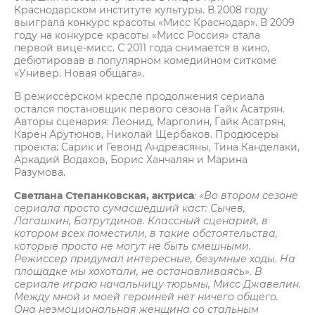
Краснодарском институте культуры. В 2008 году
выиграла конкурс красоты «Мисс Краснодар». В 2009
году на конкурсе красоты «Мисс Россия» стала
первой вице-мисс. С 2011 года снимается в кино,
дебютировав в популярном комедийном ситкоме
«Универ. Новая общага».
В режиссёрском кресле продолжения сериала
остался постановщик первого сезона Гайк Асатрян.
Авторы сценария: Леонид, Марголин, Гайк Асатрян,
Карен Арутюнов, Николай Щербаков. Продюсеры
проекта: Сарик и Гевонд Андреасяны, Тина Канделаки,
Аркадий Водахов, Борис Ханчалян и Марина
Разумова.
Светлана Степанковская, актриса
:
«Во втором сезоне
сериала просто сумасшедший каст: Сычев,
Лагашкин, Батрутдинов. Классный сценарий, в
котором всех поместили, в такие обстоятельства,
которые просто не могут не быть смешными.
Режиссер придумал интересные, безумные ходы. На
площадке мы хохотали, не останавливаясь». В
сериале играю начальницу тюрьмы, Мисс Джавелин.
Между мной и моей героиней нет ничего общего.
Она неэмоциональная женщина со стальным