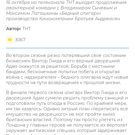
16 октября на телеканале ТНТ выходит продолжение
авантюрной комедии с Владимиром Сычёвым и
Максимом Лагашкины «Бедный олигарх»
производства Кинокомпании Братьев Андреасян
Автор:
ТНТ
3067
Во втором сезоне резко потерявший своё состояние
бизнесмен Виктор Гнида и его верный дворецкий
Адам окажутся за решёткой. Борьба с местными
бандами, бесконечные попытки побега и открытая
война с надзирателем – бедного олигарха ждут новые
трудности на пути возвращения к прошлой жизни.
В финале первого сезона олигарх Виктор Гнида и его
дворецкий Адам сумели решить проблему санкций и
подготовили путь отхода в Россию. По крайней мере,
им так казалось. Однако хитрый план «переписать всё
имущество на дворецкого» не мог пройти мимо
британских властей. Поэтому так просто улететь из
Лондона у главных героев не получается: их вертолёт
окружает английский спецназ, который задерживает