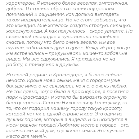
характером. Я намного более веселая, эмпатичная,
добрая. Я строила образ из своих внутренних
пониманий и ощущений, как должна выглядеть
такая надзирательница. Но не стоит забывать, что
это комедия. Мне хотелось создать строгую, сильную,
железную леди. А как получилось – скоро увидите. На
съемочной площадке я чувствовала полнейшее
счастье, потому что было очень весело, мы все
шутили, заботились друг о друге. Каждый раз, когда
мы встречались – придумывали какие-то забавные
видео. Мы все сдружились. Я приходила не на
работу, я приходила к друзьям.
На своей родине, в Краснодаре, я бываю сейчас
нечасто. Кроме моей семьи, меня с городом уже
больше ничего не связывает, но я его очень люблю.
Не так давно, когда была в Краснодаре, я посетила
парк «Краснодар» и хотела бы выразить огромную
благодарность Сергею Николаевичу Галицкому, за
то, что он подарил нашему городу такую красоту,
которой нет ни в одной стране мира. Это один из
лучших парков, которые я видела, и он находится в
моем родном городе! Любимое место в городе – это,
конечно же, мой дом, где живет семья. Это лучшее
место для меня!».