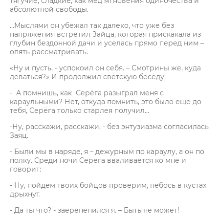
тягучие, сладкие, как мёд мгновения одиночества и
абсолютной свободы.
…Мыслями он убежал так далеко, что уже без
напряжения встретил Зайца, которая прискакала из
глубин бездонной дачи и уселась прямо перед ним –
опять рассматривать.
«Ну и пусть, - успокоил он себя. – Смотрины же, куда
деваться?» И продолжил светскую беседу:
- А помнишь, как Серёга разыграл меня с
караульными? Нет, откуда помнить, это было еще до
тебя, Серёга только старлея получил…
-Ну, расскажи, расскажи, - без энтузиазма согласилась
Заяц.
- Были мы в наряде, я – дежурным по караулу, а он по
полку. Среди ночи Серега вваливается ко мне и
говорит:
- Ну, пойдем твоих бойцов проверим, небось в кустах
дрыхнут.
- Да ты что? - заерепенился я. – Быть не может!