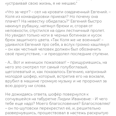
«устраивай свою жизнь, я не мешаю."
«Что за черт? – сел на кровати озадаченный Евгений. –
Коля из командировки приехал? Но почему она
плачет? На невестку обиделась?" Евгений быстро
накинул рубашку, натянул брюки и, сгорая от
неловкости, спустился на один лестничный пролет.
Но увидел только ноги в черных ботинках и кусок
брюк защитного цвета. «Так Коля же не военный! –
удивился Евгений про себя, а вслух громко кашлянул
– он как честный человек должен был обозначить
своё присутствие, – и преодолел последние ступени.
- А… Вот и женишок пожаловал! – прищурившись, на
него зло смотрел тот самый голубоглазый,
щеголеватый и, как показалось Евгению, капризный
молодой шофер, который, встретив его на вокзале,
врубил в машине громкую музыку и не проронил за
всю дорогу ни слова.
Не дожидаясь ответа, шофёр повернулся к
согнувшейся на табуретке Лидии Ивановне: - И чего
тебе еще надо? Моего благословения? Благословляю!
– он по-шутовски перекрестил её, и, решительно
развернувшись, прошествовал в настежь раскрытую