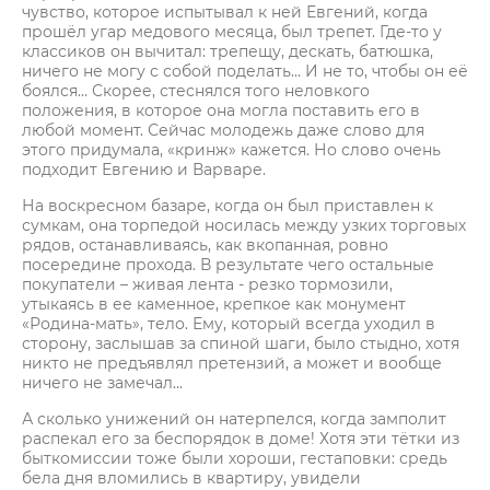
чувство, которое испытывал к ней Евгений, когда
прошёл угар медового месяца, был трепет. Где-то у
классиков он вычитал: трепещу, дескать, батюшка,
ничего не могу с собой поделать… И не то, чтобы он её
боялся… Скорее, стеснялся того неловкого
положения, в которое она могла поставить его в
любой момент. Сейчас молодежь даже слово для
этого придумала, «кринж» кажется. Но слово очень
подходит Евгению и Варваре.
На воскресном базаре, когда он был приставлен к
сумкам, она торпедой носилась между узких торговых
рядов, останавливаясь, как вкопанная, ровно
посередине прохода. В результате чего остальные
покупатели – живая лента - резко тормозили,
утыкаясь в ее каменное, крепкое как монумент
«Родина-мать», тело. Ему, который всегда уходил в
сторону, заслышав за спиной шаги, было стыдно, хотя
никто не предъявлял претензий, а может и вообще
ничего не замечал…
А сколько унижений он натерпелся, когда замполит
распекал его за беспорядок в доме! Хотя эти тётки из
быткомиссии тоже были хороши, гестаповки: средь
бела дня вломились в квартиру, увидели