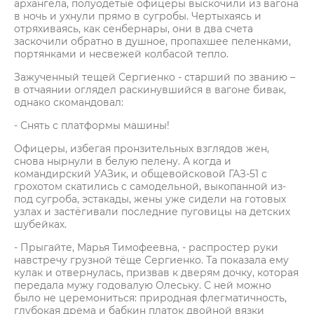
архангела, полуодетые офицеры выскочили из вагона
в ночь и ухнули прямо в сугробы. Чертыхаясь и
отряхиваясь, как сенбернары, они в два счета
заскочили обратно в душное, пропахшее пеленками,
портянками и несвежей колбасой тепло.
Зажученный тещей Сергиенко - старший по званию –
в отчаянии оглядел раскинувшийся в вагоне бивак,
однако скомандовал:
- Снять с платформы машины!
Офицеры, избегая пронзительных взглядов жен,
снова нырнули в белую пелену. А когда и
командирский УАЗик, и общевойсковой ГАЗ-51 с
грохотом скатились с самодельной, выкопанной из-
под сугроба, эстакады, жены уже сидели на готовых
узлах и застёгивали последние пуговицы на детских
шубейках.
- Прыгайте, Марья Тимофеевна, - распростер руки
навстречу грузной тёще Сергиенко. Та показала ему
кулак и отвернулась, призвав к дверям дочку, которая
передала мужу годовалую Олеську. С ней можно
было не церемониться: природная флегматичность,
глубокая дрема и бабкин платок двойной вязки