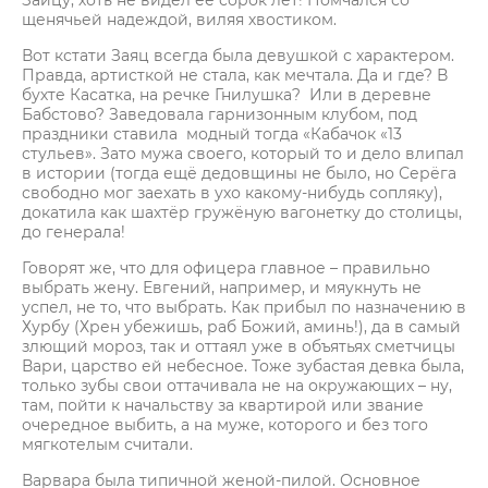
Зайцу, хоть не видел её сорок лет! Помчался со
щенячьей надеждой, виляя хвостиком.
Вот кстати Заяц всегда была девушкой с характером.
Правда, артисткой не стала, как мечтала. Да и где? В
бухте Касатка, на речке Гнилушка? Или в деревне
Бабстово? Заведовала гарнизонным клубом, под
праздники ставила модный тогда «Кабачок «13
стульев». Зато мужа своего, который то и дело влипал
в истории (тогда ещё дедовщины не было, но Серёга
свободно мог заехать в ухо какому-нибудь сопляку),
докатила как шахтёр гружёную вагонетку до столицы,
до генерала!
Говорят же, что для офицера главное – правильно
выбрать жену. Евгений, например, и мяукнуть не
успел, не то, что выбрать. Как прибыл по назначению в
Хурбу (Хрен убежишь, раб Божий, аминь!), да в самый
злющий мороз, так и оттаял уже в объятьях сметчицы
Вари, царство ей небесное. Тоже зубастая девка была,
только зубы свои оттачивала не на окружающих – ну,
там, пойти к начальству за квартирой или звание
очередное выбить, а на муже, которого и без того
мягкотелым считали.
Варвара была типичной женой-пилой. Основное