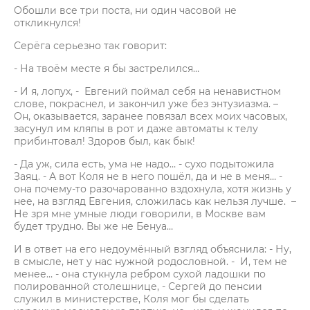
Обошли все три поста, ни один часовой не
откликнулся!
Серёга серьезно так говорит:
- На твоём месте я бы застрелился…
- И я, лопух, - Евгений поймал себя на ненавистном
слове, покраснел, и закончил уже без энтузиазма. –
Он, оказывается, заранее повязал всех моих часовых,
засунул им кляпы в рот и даже автоматы к телу
прибинтовал! Здоров был, как бык!
- Да уж, сила есть, ума не надо… - сухо подытожила
Заяц. - А вот Коля не в него пошёл, да и не в меня… -
она почему-то разочарованно вздохнула, хотя жизнь у
нее, на взгляд Евгения, сложилась как нельзя лучше. –
Не зря мне умные люди говорили, в Москве вам
будет трудно. Вы же не Бенуа…
И в ответ на его недоумённый взгляд объяснила: - Ну,
в смысле, нет у нас нужной родословной. - И, тем не
менее… - она стукнула ребром сухой ладошки по
полированной столешнице, - Сергей до пенсии
служил в министерстве, Коля мог бы сделать