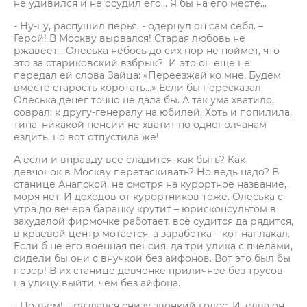
не удивился и не осудил его… Я бы на его месте...
- Ну-ну, распушил перья, - одернул он сам себя. –
Герой! В Москву вырвался! Старая любовь не
ржавеет... Олеська небось до сих пор не поймет, что
это за стариковский взбрык? И это он еще не
передал ей слова Зайца: «Переезжай ко мне. Будем
вместе старость коротать…» Если бы пересказал,
Олеська денег точно не дала бы. А так ума хватило,
соврал: к другу-генералу на юбилей. Хоть и попилила,
типа, никакой пенсии не хватит по однополчанам
ездить, но вот отпустила же!
А если и вправду всё сладится, как быть? Как
девчонок в Москву перетаскивать? Но ведь надо? В
станице Анапской, не смотря на курортное название,
моря нет. И доходов от курортников тоже. Олеська с
утра до вечера баранку крутит – юрисконсультом в
захудалой фирмочке работает, всё судится да рядится,
в краевой центр мотается, а заработка – кот наплакал.
Если б не его военная пенсия, да три улика с пчелами,
сидели бы они с внучкой без айфонов. Вот это был бы
позор! В их станице девчонке приличнее без трусов
на улицу выйти, чем без айфона.
- Подъем! – раздался снизу звонкий голос. И, едва он