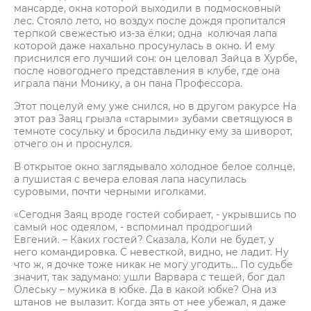
мансарде, окна которой выходили в подмосковный
лес. Стояло лето, но воздух после дождя пропитался
терпкой свежестью из-за ёлки; одна колючая лапа
которой даже нахально просунулась в окно. И ему
приснился его лучший сон: он целовал Зайца в Хурбе,
после новогоднего представления в клубе, где она
играла пани Монику, а он пана Профессора.
Этот поцелуй ему уже снился, но в другом ракурсе На
этот раз Заяц грызла «старыми» зубами светящуюся в
темноте сосульку и бросила льдинку ему за шиворот,
отчего он и проснулся.
В открытое окно заглядывало холодное белое солнце,
а пушистая с вечера еловая лапа насупилась
суровыми, почти черными иголками.
«Сегодня Заяц вроде гостей собирает, - укрывшись по
самый нос одеялом, - вспоминал продрогший
Евгений. – Каких гостей? Сказала, Коли не будет, у
него командировка. С невесткой, видно, не ладит. Ну
что ж, я дочке тоже никак не могу угодить… По судьбе
значит, так задумано: ушли Варвара с тещей, бог дал
Олеську – мужика в юбке. Да в какой юбке? Она из
штанов не вылазит. Когда зять от нее убежал, я даже