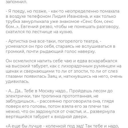
запомнил.
- Я поеду, но позже, - как-то неопределенно помахала
в воздухе телефоном Лидия Ивановна, и как только
трубка замурлыкала уже знакомое «Секс бом, секс
бом…», Евгений резво, чтобы не помешать разговору,
скатился по лестнице на кухню.
- Артистка она все-таки, погорелого театра, -
усмехался он про себя, стараясь не вслушиваться в
громкий, почти рыдающий голос наверху.
Он осмелился налить себе чаю и едва вскарабкался
на высокий табурет, как с лихорадочным румянцем на
щеках и сверкающими то ли от злости, то ли от слез
глазами появилась Заяц и, наткнувшись на него, очень
удивилась.
- А… Да… Тебе в Москву надо… Пройдешь лесом до
электрички, там тропинка протоптанная, не
заблудишься… - рассеянно проговорила она, глядя
поверх его головы, потом взяла его за плечи так
нежно, что он задохнулся от счастья, и… развернула
вертящийся табурет к входной двери.
«А еще бы лучше - коленкой под зад! Так тебе и надо,