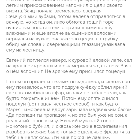
легким прикосновением напомнил о цели своего
визита. Заяц поняла, засмеялась, сверкая
жемчужными зубами, потом велела отправляться в
ванную, но когда он, лихо обмотав тощий торс
пушистым полотенцем, с прилипшими ко лбу
влажными и еще вполне вьющимися волосами
вернулся на кухню, она уже зло цедила в трубку
обидные слова и сверкающими глазами указывала
ему на лестницу.
Евгений поплелся наверх, к суровой еловой лапе, сел
на краешек кровати и вознамерился ждать, пока Заяц
о нём вспомнит. Не зря же ему приснился поцелуй!
Потом он прилег и незаметно задремал, и сквозь сон
ему показалось, что его подружку-ёдку облил яркий
свет автомобильных фар, иголки её заблестели, как
будто покрытые инеем. Потом ему опять снился
поцелуй (вот пацан, честное слово!), и как будто
Марья Тимофеевна вдруг зарычала медвежьим басом:
«Да пропади ты пропадом!», но это был уже не сон, а
реальный голос внизу. Низкий мужской голос
монотонно бубнил, и сквозь женские всхлипывания
разобрать можно было только отдельные фразы «я за
тебя не цепляюсь», «ты мне покоя не даешь»,