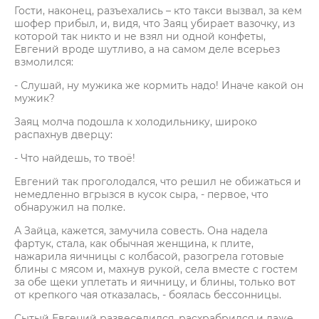
Гости, наконец, разъехались – кто такси вызвал, за кем
шофер прибыл, и, видя, что Заяц убирает вазочку, из
которой так никто и не взял ни одной конфеты,
Евгений вроде шутливо, а на самом деле всерьез
взмолился:
- Слушай, ну мужика же кормить надо! Иначе какой он
мужик?
Заяц молча подошла к холодильнику, широко
распахнув дверцу:
- Что найдешь, то твоё!
Евгений так проголодался, что решил не обижаться и
немедленно вгрызся в кусок сыра, - первое, что
обнаружил на полке.
А Зайца, кажется, замучила совесть. Она надела
фартук, стала, как обычная женщина, к плите,
нажарила яичницы с колбасой, разогрела готовые
блины с мясом и, махнув рукой, села вместе с гостем
за обе щеки уплетать и яичницу, и блины, только вот
от крепкого чая отказалась, - боялась бессонницы.
Сытый Евгений развеселился, расхрабрился и даже