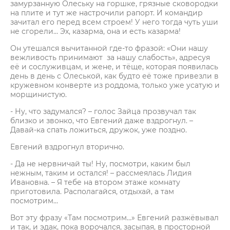
замурзанную Олеську на горшке, грязные сковородки
на плите и тут же настрочили рапорт. И командир
зачитал его перед всем строем! У него тогда чуть уши
не сгорели… Эх, казарма, она и есть казарма!
Он утешался вычитанной где-то фразой: «Они нашу
вежливость принимают за нашу слабость», адресуя
её и сослуживцам, и жене, и тёще, которая появилась
день в день с Олеськой, как будто её тоже привезли в
кружевном конверте из роддома, только уже усатую и
морщинистую.
- Ну, что задумался? – голос Зайца прозвучал так
близко и звонко, что Евгений даже вздрогнул. –
Давай-ка спать ложиться, дружок, уже поздно.
Евгений вздрогнул вторично.
- Да не нервничай ты! Ну, посмотри, каким был
нежным, таким и остался! – рассмеялась Лидия
Ивановна. – Я тебе на втором этаже комнату
приготовила. Располагайся, отдыхай, а там
посмотрим…
Вот эту фразу «Там посмотрим…» Евгений разжёвывал
и так, и эдак, пока ворочался, засыпая, в просторной