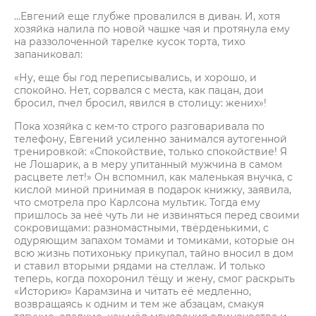
...Евгений еще глубже провалился в диван. И, хотя
хозяйка налила по новой чашке чая и протянула ему
на раззолоченной тарелке кусок торта, тихо
запаниковал:
«Ну, еще бы год переписывались, и хорошо, и
спокойно. Нет, сорвался с места, как пацан, дои
бросил, пчел бросил, явился в столицу: жених»!
Пока хозяйка с кем-то строго разговаривала по
телефону, Евгений усиленно занимался аутогенной
тренировкой: «Спокойствие, только спокойствие! Я
не Лошарик, а в меру упитанный мужчина в самом
расцвете лет!» Он вспомнил, как маленькая внучка, с
кислой миной принимая в подарок книжку, заявила,
что смотрела про Карлсона мультик. Тогда ему
пришлось за неё чуть ли не извиняться перед своими
сокровищами: разномастными, твёрденькими, с
одуряющим запахом томами и томиками, которые он
всю жизнь потихоньку прикупал, тайно вносил в дом
и ставил вторыми рядами на стеллаж. И только
теперь, когда похоронил тёщу и жену, смог раскрыть
«Историю» Карамзина и читать её медленно,
возвращаясь к одним и тем же абзацам, смакуя