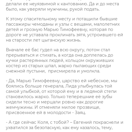
делали ее неуязвимой к кантованию. Да и до места
было, как уверяли мужчины, рукой подать.
К этому спасительному месту и потащили бывшие
пассажиры чемоданы и узлы с вещами, малолетних
детей и грозную Марью Тимофеевну, которая по
дороге не уставала проклинать зятя, устроившего ей
на старости лет цыганскую жизнь.
Вначале её бас гудел на всю округу, потом стал
прерываться и стихать, а когда она доплелась до
кучки растерянных людей, кольцом окруживших
костер из старых шпал, жарко пылающих среди
снежной пустыни, присмирела и умолкла.
- Да, Марью Тимофеевну, царство ей небесное, мы
боялись больше генерала, Лида улыбнулась той
самой улыбкой, от которой ему и в ледяной степи
становилось жарко. Только теперешние её зубы
сидели тесно и мерцали ровно как дорогие
жемчужины. И отменяли милое прозвище,
присвоенное ей в молодости - Заяц.
- А где сейчас Коля, с тобой? – Евгений покраснели и
ухватился за безопасную, как ему казалось, тему,