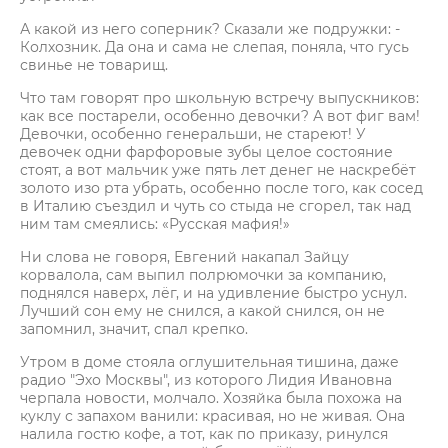
А какой из него соперник? Сказали же подружки: -
Колхозник. Да она и сама не слепая, поняла, что гусь
свинье не товарищ.
Что там говорят про школьную встречу выпускников:
как все постарели, особенно девочки? А вот фиг вам!
Девочки, особенно генеральши, не стареют! У
девочек одни фарфоровые зубы целое состояние
стоят, а вот мальчик уже пять лет денег не наскребёт
золото изо рта убрать, особенно после того, как сосед
в Италию съездил и чуть со стыда не сгорел, так над
ним там смеялись: «Русская мафия!»
Ни слова не говоря, Евгений накапал Зайцу
корвалола, сам выпил полрюмочки за компанию,
поднялся наверх, лёг, и на удивление быстро уснул.
Лучший сон ему не снился, а какой снился, он не
запомнил, значит, спал крепко.
Утром в доме стояла оглушительная тишина, даже
радио "Эхо Москвы", из которого Лидия Ивановна
черпала новости, молчало. Хозяйка была похожа на
куклу с запахом ванили: красивая, но не живая. Она
налила гостю кофе, а тот, как по приказу, ринулся