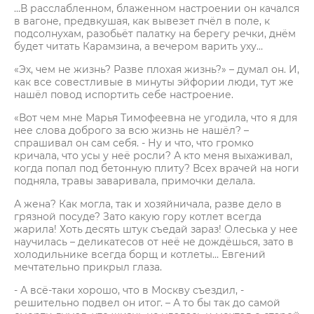
…В расслабленном, блаженном настроении он качался
в вагоне, предвкушая, как вывезет пчёл в поле, к
подсолнухам, разобьёт палатку на берегу речки, днём
будет читать Карамзина, а вечером варить уху…
«Эх, чем не жизнь? Разве плохая жизнь?» – думал он. И,
как все совестливые в минуты эйфории люди, тут же
нашёл повод испортить себе настроение.
«Вот чем мне Марья Тимофеевна не угодила, что я для
нее слова доброго за всю жизнь не нашёл? –
спрашивал он сам себя. - Ну и что, что громко
кричала, что усы у неё росли? А кто меня выхаживал,
когда попал под бетонную плиту? Всех врачей на ноги
подняла, травы заваривала, примочки делала.
А жена? Как могла, так и хозяйничала, разве дело в
грязной посуде? Зато какую гору котлет всегда
жарила! Хоть десять штук съедай зараз! Олеська у нее
научилась – деликатесов от неё не дождёшься, зато в
холодильнике всегда борщ и котлеты… Евгений
мечтательно прикрыл глаза.
- А всё-таки хорошо, что в Москву съездил, -
решительно подвел он итог. – А то бы так до самой