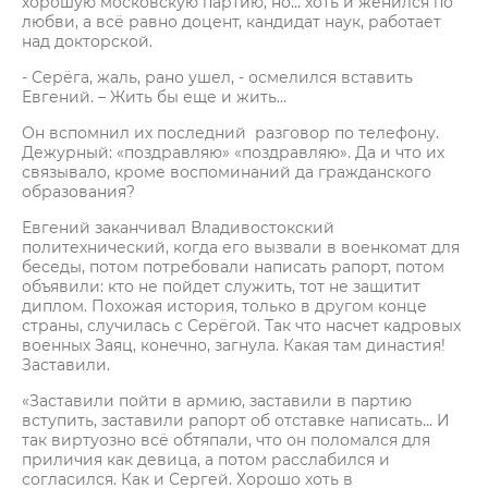
хорошую московскую партию, но… хоть и женился по
любви, а всё равно доцент, кандидат наук, работает
над докторской.
- Серёга, жаль, рано ушел, - осмелился вставить
Евгений. – Жить бы еще и жить…
Он вспомнил их последний разговор по телефону.
Дежурный: «поздравляю» «поздравляю». Да и что их
связывало, кроме воспоминаний да гражданского
образования?
Евгений заканчивал Владивостокский
политехнический, когда его вызвали в военкомат для
беседы, потом потребовали написать рапорт, потом
объявили: кто не пойдет служить, тот не защитит
диплом. Похожая история, только в другом конце
страны, случилась с Серёгой. Так что насчет кадровых
военных Заяц, конечно, загнула. Какая там династия!
Заставили.
«Заставили пойти в армию, заставили в партию
вступить, заставили рапорт об отставке написать... И
так виртуозно всё обтяпали, что он поломался для
приличия как девица, а потом расслабился и
согласился. Как и Сергей. Хорошо хоть в