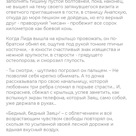
заполнять тишину пустой болтовнёй, пока, наконец,
не вышел на тему своего затянувшегося визита и
ответного приглашения в гости, в станицу Анапскую,
откуда до моря пешком не дойдешь, но его верный
друг - праворукий "нисан» - пробежит все сорок
километров как боевой конь.
Когда Лида вышла на крыльцо провожать, он по-
братски обнял ее, ощутив под рукой тонкие птичьи
косточки, - в юности счастливый знак изящества и
нежной хрупкости, в старости - грядущего
остеопороза, и сморозил глупость.
- Ты смотри, - шутливо погрозил он пальцем. – Не
позволяй себя крепко обнимать. А то дочка
рассказывала про свою начальницу, которой
любовник три ребра сломал в порыве страсти… И,
покраснев, сбежал с крыльца, успев заметить, как
вспыхнул экран телефона, который Заяц, само собой,
уже держала в руках…
«Бедный, бедный Заяц»! – с облегчением и всё
возрастающим чувством свободы повторял он,
скользя по усыпанной хвоей лесной дорожке и
вдыхая вкусный воздух.