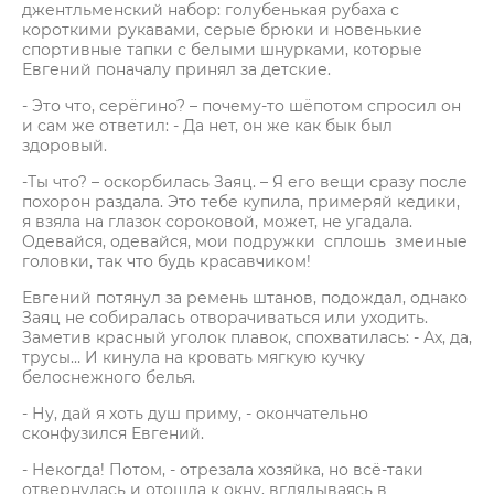
джентльменский набор: голубенькая рубаха с
короткими рукавами, серые брюки и новенькие
спортивные тапки с белыми шнурками, которые
Евгений поначалу принял за детские.
- Это что, серёгино? – почему-то шёпотом спросил он
и сам же ответил: - Да нет, он же как бык был
здоровый.
-Ты что? – оскорбилась Заяц. – Я его вещи сразу после
похорон раздала. Это тебе купила, примеряй кедики,
я взяла на глазок сороковой, может, не угадала.
Одевайся, одевайся, мои подружки сплошь змеиные
головки, так что будь красавчиком!
Евгений потянул за ремень штанов, подождал, однако
Заяц не собиралась отворачиваться или уходить.
Заметив красный уголок плавок, спохватилась: - Ах, да,
трусы… И кинула на кровать мягкую кучку
белоснежного белья.
- Ну, дай я хоть душ приму, - окончательно
сконфузился Евгений.
- Некогда! Потом, - отрезала хозяйка, но всё-таки
отвернулась и отошла к окну, вглядываясь в