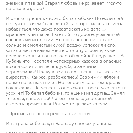
жених в плавках! Старая любовь не ржавеет! Моя-то
не ржавеет, а её?
И с чего я решил, что это была любовь? Но если я ей
не нужен, зачем было звать? Так торопилась от меня
избавиться, что даже позавтракать не дала …» -
мрачнее тучи шагал Евгений по дороге, усыпанной
сосновыми иголками. Но постепенно нежаркое
солнце и смолистый сухой воздух успокоили его.
«Знали же, на каком месте столицу строить, - уже
весело скользил он по толстой хвойной подушке. – А
Кубань что – сослали непокорных казаков в опасные
края и сочинили легенду: «Эх, и землица
черноземная! Палку в землю воткнешь – тут же лес
вырастет». Как же, разбежались! Без химии яблоки
прямо на ветках гниют. Не говоря уже о помидорах-
баклажанах. Не успеешь опрыскать - всё скукожится и
усохнет! То белая бабочка, то еще какая дрянь… Земля
тяжелая, капризная! Летом пекло адское, зимой –
сырость промозглая. Вот же теще захотелось:
- Просись на юг, погрею старые кости.
И нагрела себе рак, и Варвару следом утащила.