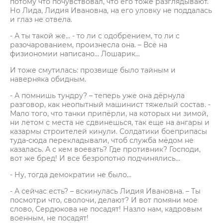
потому что почувствовал, что его тоже разглядывают.
Но Лида, Лидия Ивановна, на его уловку не поддалась
и глаз не отвела.
- А ты такой же… - то ли с одобрением, то ли с
разочарованием, произнесла она. – Всё на
физиономии написано… Лошарик…
И тоже смутилась: прозвище было тайным и
наверняка обидным.
- А помнишь тундру? – теперь уже она дёрнула
разговор, как неопытный машинист тяжелый состав. -
Мало того, что танки припёрли, на которых ни зимой,
ни летом с места не сдвинешься, так еще на ангары и
казармы строителей кинули. Солдатики боеприпасы
туда-сюда перекладывали, чтоб служба мёдом не
казалась. А с кем воевать? Где противник? Господи,
вот же бред! И все безропотно подчинялись…
- Ну, тогда демократии не было…
- А сейчас есть? – вскинулась Лидия Ивановна. – Ты
посмотри что, сволочи, делают? И вот помяни мое
слово, Сердюкова не посадят! Назло нам, кадровым
военным, не посадят!