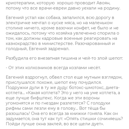
криотерапии, которую хорошо проводит Авоян,
потому что все врачи-евреи давно уехали на родину.
Евгений устал как собака, запалился, всю дорогу в
электричке мечтал о куске мяса, но на маленьком
столике ничего, кроме вазочки конфет, не было и не
ожидалось, потому что хозяйка увлеченно спорила о
том, как должны кадровые военные реагировать на
казнокрадство в министерстве. Разочарованный и
голодный, Евгений задремал.
Разбудила его внезапная тишина и чей-то злой шепот:
- От этих колхозников всегда козлами несёт.
Евгений вздрогнул, обвел стол еще мутным взглядом,
прислушался: похоже, шепот ему почудился.
Подружки дули в ту же дуду: ботокс-шмотокс, диета-
котлета… «Какая котлета? Это у него на уме котлета, а
еще лучше бифштекс. Когда же эти вороны
угомонятся и по гнездам разлетятся? С голодухи
рифмы сами лезли ему в голову… Вот тёща бы
разошлась! Она его всегда за книжки гоняла. Как он
задумается, она тут как тут: «Опять стишки сочиняешь?
Пойди лучше окна заклей, во все щели дует».