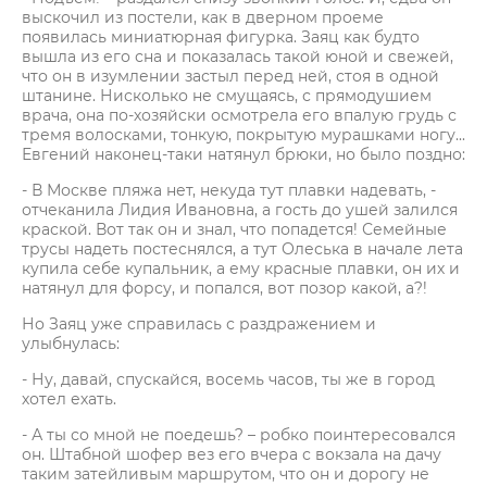
выскочил из постели, как в дверном проеме
появилась миниатюрная фигурка. Заяц как будто
вышла из его сна и показалась такой юной и свежей,
что он в изумлении застыл перед ней, стоя в одной
штанине. Нисколько не смущаясь, с прямодушием
врача, она по-хозяйски осмотрела его впалую грудь с
тремя волосками, тонкую, покрытую мурашками ногу...
Евгений наконец-таки натянул брюки, но было поздно:
- В Москве пляжа нет, некуда тут плавки надевать, -
отчеканила Лидия Ивановна, а гость до ушей залился
краской. Вот так он и знал, что попадется! Семейные
трусы надеть постеснялся, а тут Олеська в начале лета
купила себе купальник, а ему красные плавки, он их и
натянул для форсу, и попался, вот позор какой, а?!
Но Заяц уже справилась с раздражением и
улыбнулась:
- Ну, давай, спускайся, восемь часов, ты же в город
хотел ехать.
- А ты со мной не поедешь? – робко поинтересовался
он. Штабной шофер вез его вчера с вокзала на дачу
таким затейливым маршрутом, что он и дорогу не