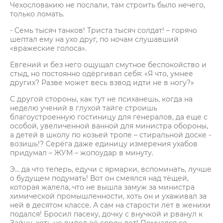
Чехословакию не послали, там строить было нечего,
только ломать.
- Семь тысяч танков! Триста тысяч солдат! – горячо
шептал ему на ухо друг, по ночам слушавший
«вражеские голоса».
Евгений и без него ощущал смутное беспокойство и
стыд, но постоянно одёргивал себя: «Я что, умнее
других? Разве может весь взвод идти не в ногу?»
С другой стороны, как тут не психанешь, когда на
неделю учений в глухой тайге строишь
благоустроенную гостиницу для генералов, да еще с
особой, увеличенной ванной для министра обороны,
а детей в школу по козьей тропе – стиральной доске -
возишь!? Серёга даже единицу измерения ухабов
придумал – ЖУМ – жопоудар в минуту.
Э… да что теперь, едучи с ярмарки, вспоминать, лучше
о будущем подумать! Вот он смеялся над тёщей,
которая жалела, что не вышла замуж за министра
химической промышленности, хоть он и ухаживал за
ней в десятом классе. А сам на старости лет в женихи
подался! Бросил пасеку, дочку с внучкой и рванул к