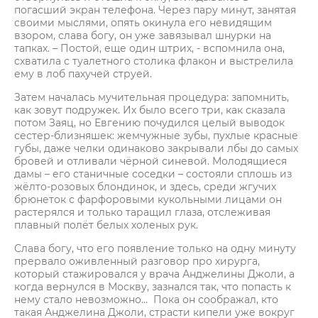
погасший экран телефона. Через пару минут, занятая
своими мыслями, опять окинула его невидящим
взором, слава богу, он уже завязывал шнурки на
тапках. – Постой, еще один штрих, - вспомнила она,
схватила с туалетного столика флакон и выстрелила
ему в лоб пахучей струей.
Затем началась мучительная процедура: запомнить,
как зовут подружек. Их было всего три, как сказала
потом Заяц, но Евгению почудился целый выводок
сестер-близняшек: жемчужные зубы, пухлые красные
губы, даже челки одинаково закрывали лбы до самых
бровей и отливали чёрной синевой. Молодящиеся
дамы – его станичные соседки – состояли сплошь из
жёлто-розовых блондинок, и здесь, среди жгучих
брюнеток с фарфоровыми кукольными лицами он
растерялся и только таращил глаза, отслеживая
плавный полёт белых холеных рук.
Слава богу, что его появление только на одну минуту
прервало оживленный разговор про хирурга,
который стажировался у врача Анджелины Джоли, а
когда вернулся в Москву, зазнался так, что попасть к
нему стало невозможно… Пока он соображал, кто
такая Анджелина Джоли, страсти кипели уже вокруг