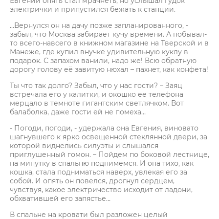
Евгений опять стал мрачнеть, но услышал гудок
электрички и припустился бежать к станции.
...Вернулся он на дачу позже запланированного, -
забыл, что Москва забирает кучу времени. А побывал-
то всего-навсего в книжном магазине на Тверской и в
Манеже, где купил внучке удивительную куклу в
подарок. С запахом ванили, надо же! Всю обратную
дорогу голову её завитую нюхал – пахнет, как конфета!
Ты что так долго? Забыл, что у нас гости? – Заяц
встречала его у калитки, и окошко ее телефона
мерцало в темноте гигантским светлячком. Вот
балаболка, даже гости ей не помеха…
- Погоди, погоди, - удержала она Евгения, виновато
шагнувшего к ярко освещенной стеклянной двери, за
которой виднелись силуэты и слышался
приглушенный гомон. – Пойдем по боковой лестнице,
на минутку в спальню поднимемся. И она тихо, как
кошка, стала подниматься наверх, увлекая его за
собой. И опять он повелся, дрогнул сердцем,
чувствуя, какое электричество исходит от ладони,
обхватившей его запястье…
В спальне на кровати был разложен целый