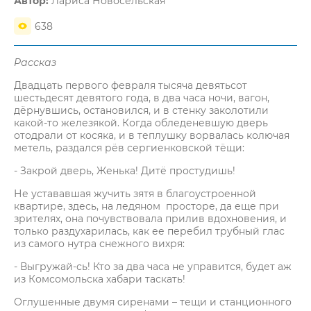
Автор:
Лариса Новосельская
638
Рассказ
Двадцать первого февраля тысяча девятьсот
шестьдесят девятого года, в два часа ночи, вагон,
дёрнувшись, остановился, и в стенку заколотили
какой-то железякой. Когда обледеневшую дверь
отодрали от косяка, и в теплушку ворвалась колючая
метель, раздался рёв сергиенковской тёщи:
- Закрой дверь, Женька! Дитё простудишь!
Не устававшая жучить зятя в благоустроенной
квартире, здесь, на ледяном просторе, да еще при
зрителях, она почувствовала прилив вдохновения, и
только раздухарилась, как ее перебил трубный глас
из самого нутра снежного вихря:
- Выгружай-сь! Кто за два часа не управится, будет аж
из Комсомольска хабари таскать!
Оглушенные двумя сиренами – тещи и станционного