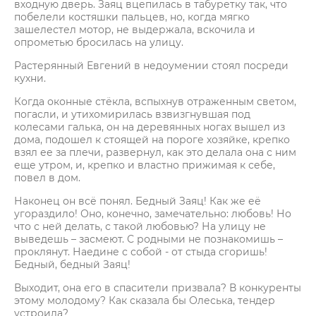
входную дверь. Заяц вцепилась в табуретку так, что
побелели костяшки пальцев, но, когда мягко
зашелестел мотор, не выдержала, вскочила и
опрометью бросилась на улицу.
Растерянный Евгений в недоумении стоял посреди
кухни.
Когда оконные стёкла, вспыхнув отраженным светом,
погасли, и утихомирилась взвизгнувшая под
колесами галька, он на деревянных ногах вышел из
дома, подошел к стоящей на пороге хозяйке, крепко
взял ее за плечи, развернул, как это делала она с ним
еще утром, и, крепко и властно прижимая к себе,
повел в дом.
Наконец он всё понял. Бедный Заяц! Как же её
угораздило! Оно, конечно, замечательно: любовь! Но
что с ней делать, с такой любовью? На улицу не
выведешь – засмеют. С родными не познакомишь –
проклянут. Наедине с собой - от стыда сгоришь!
Бедный, бедный Заяц!
Выходит, она его в спасители призвала? В конкуренты
этому молодому? Как сказала бы Олеська, тендер
устроила?