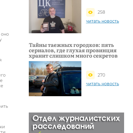
258
читать новость
 оно
у
Тайны таежных городков: пять
сериалов, где глухая провинция
хранит слишком много секретов
я
270
его
ие
читать новость
се
рить
ски
ти.