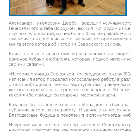
Александр Николаевич Щерба - ведущий научный со
Генерального штаба Вооруженных сил РФ родом из Сев
научных публикаций, из них более 10 монографий. Неск
там меняется довольно часто, ученый, историк написал
книга этого автора об истории Северского района.
Книга эта выигрышно отличается от множества скоро
районов Кубани к юбилеям, которые подчас напомин
своими связями.
«История станицы Северской Краснодарского края 1864
написания автор проделал колоссальную работу в раз
столь необходимое педагогам, студентам, краеведам и
же была напечатана на средства спонсоров к 160-лети
какой-либо помощи со стороны местной власти.
Казалось бы, нынешняя власть района должна была заг
публично автора за его работу. Издание это, несомне
Благодарные будущие поколения вспомнят когда- ни
Искренне жаль, что до сих пор жителям Северского 
ничего не известно, так как презентацию книги местны