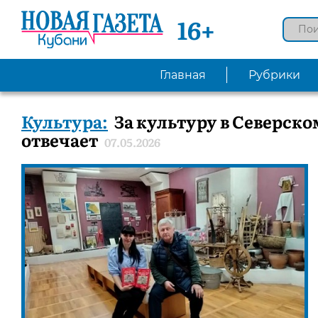
16+
Главная
Рубрики
Культура:
За культуру в Северско
отвечает
07.05.2026