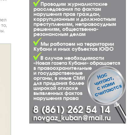
пел
то,
ы.