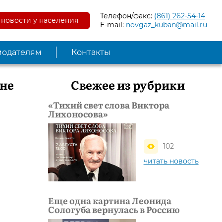
Телефон/факс:
(861) 262-54-14
новости у населения
E-mail:
novgaz_kuban@mail.ru
модателям
Контакты
 не
Свежее из рубрики
«Тихий свет слова Виктора
Лихоносова»
102
читать новость
Еще одна картина Леонида
Сологуба вернулась в Россию