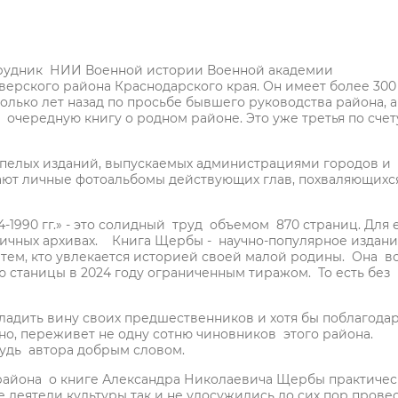
трудник НИИ Военной истории Военной академии
ерского района Краснодарского края. Он имеет более 300
олько лет назад по просьбе бывшего руководства района, а
 очередную книгу о родном районе. Это уже третья по счет
спелых изданий, выпускаемых администрациями городов и
ают личные фотоальбомы действующих глав, похваляющихс
-1990 гг.» - это солидный труд объемом 870 страниц. Для 
личных архивах. Книга Щербы - научно-популярное издан
 тем, кто увлекается историей своей малой родины. Она в
ю станицы в 2024 году ограниченным тиражом. То есть без
ладить вину своих предшественников и хотя бы поблагода
нно, переживет не одну сотню чиновников этого района.
будь автора добрым словом.
района о книге Александра Николаевича Щербы практиче
е деятели культуры так и не удосужились до сих пор провес