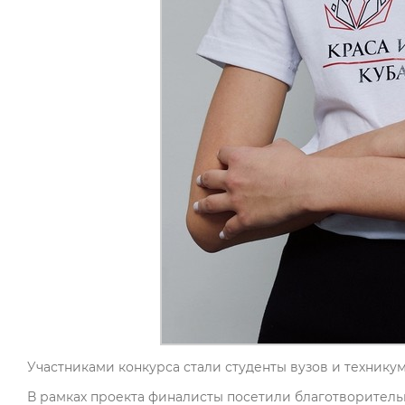
Участниками конкурса стали студенты вузов и техникумов
В рамках проекта финалисты посетили благотворител