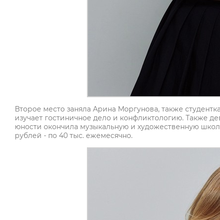
Второе место заняла Арина Моргунова, также студентка
изучает гостиничное дело и конфликтологию. Также де
юности окончила музыкальную и художественную школы.
рублей - по 40 тыс. ежемесячно.