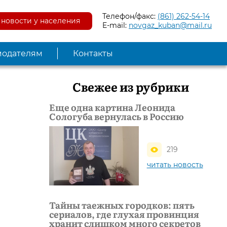
Телефон/факс:
(861) 262-54-14
новости у населения
E-mail:
novgaz_kuban@mail.ru
модателям
Контакты
Свежее из рубрики
Еще одна картина Леонида
Сологуба вернулась в Россию
219
читать новость
Тайны таежных городков: пять
сериалов, где глухая провинция
хранит слишком много секретов