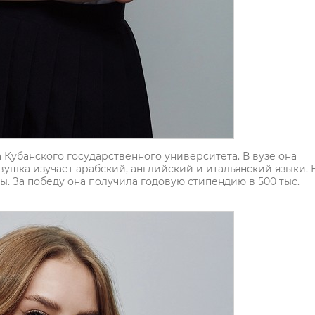
 Кубанского государственного университета. В вузе она
вушка изучает арабский, английский и итальянский языки. 
 За победу она получила годовую стипендию в 500 тыс.