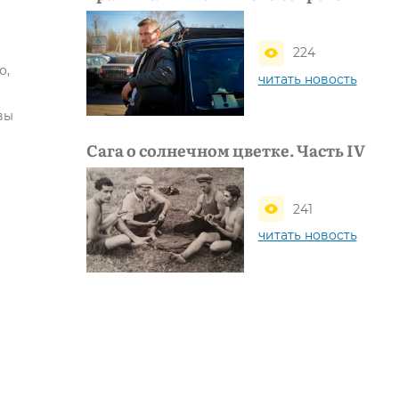
224
о,
читать новость
вы
Сага о солнечном цветке. Часть IV
241
читать новость