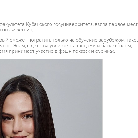
факультета Кубанского госуниверситета, взяла первое мест
ьных участниц.
орый сможет потратить только на обучение зарубежом, тако
пос. Энем, с детства увлекается танцами и баскетболом,
емя принимает участие в фэшн показах и съемках.