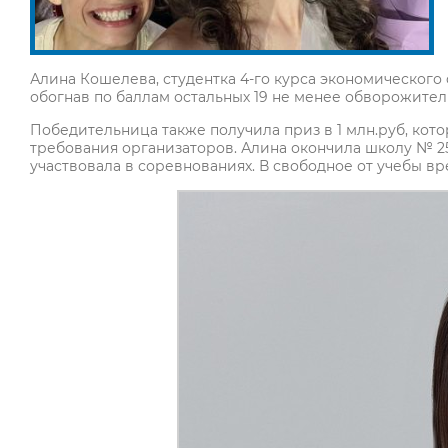
Алина Кошелева, студентка 4-го курса экономического 
обогнав по баллам остальных 19 не менее обворожител
Победительница также получила приз в 1 млн.руб, кот
требования организаторов. Алина окончила школу № 25 
участвовала в соревнованиях. В свободное от учебы вр