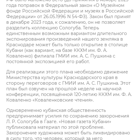
года поправок в Федеральный закон «О Музейном
фонде Российской Федерации и музеях в Российской
Федерации» от 26.05.1996 N 54-ФЗ). Закон был принят
в декабре 2023 года, к сожалению, он не позволяет
разделить коллекцию Сологуба. Теперь
единственным возможным вариантом длительного
экспонирования произведений нашего земляка в
Краснодаре может быть только открытие в столице
Кубани (как вариант, на базе ККХМ им. Ф. А.
Коваленко) филиала ГМИИ им. А. С. Пушкина с
постоянной экспозицией его работ.
Для реализации этого плана необходимо движение
Министерства культуры Краснодарского края в
сторону переговоров с ГМИИ им. А. С. Пушкина. Этот
план был озвучен на прошлой неделе на научной
конференции, посвящённой 120-летию ККХМ им. Ф. А.
Коваленко «Коваленковские чтения».
Одновременно кубанская общественность
предпринимает усилия по сохранению захоронения
Л. Р. Сологуба в Гааге. «Новая газета Кубани»
публиковала материал по этой проблеме.
Захоронение художника может быть ликвидировано
в силу того, что человек, который за него