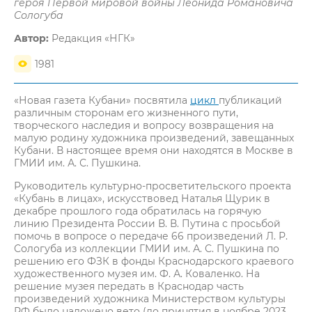
героя Первой мировой войны Леонида Романовича
Сологуба
Автор:
Редакция «НГК»
1981
«Новая газета Кубани» посвятила
цикл
публикаций
различным сторонам его жизненного пути,
творческого наследия и вопросу возвращения на
малую родину художника произведений, завещанных
Кубани. В настоящее время они находятся в Москве в
ГМИИ им. А. С. Пушкина.
Руководитель культурно-просветительского проекта
«Кубань в лицах», искусствовед Наталья Щурик в
декабре прошлого года обратилась на горячую
линию Президента России В. В. Путина с просьбой
помочь в вопросе о передаче 66 произведений Л. Р.
Сологуба из коллекции ГМИИ им. А. С. Пушкина по
решению его ФЗК в фонды Краснодарского краевого
художественного музея им. Ф. А. Коваленко. На
решение музея передать в Краснодар часть
произведений художника Министерством культуры
РФ было наложено вето (до принятия в ноябре 2023