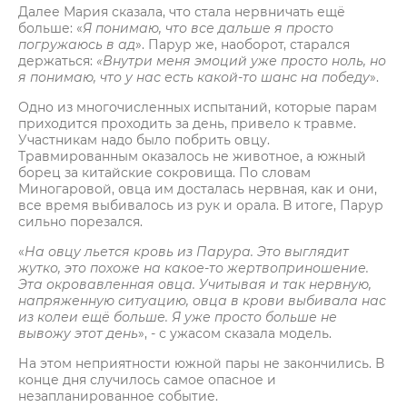
Далее Мария сказала, что стала нервничать ещё
больше: «
Я понимаю, что все дальше я просто
погружаюсь в ад
». Парур же, наоборот, старался
держаться:
«Внутри меня эмоций уже просто ноль, но
я понимаю, что у нас есть какой-то шанс на победу
».
Одно из многочисленных испытаний, которые парам
приходится проходить за день, привело к травме.
Участникам надо было побрить овцу.
Травмированным оказалось не животное, а южный
борец за китайские сокровища. По словам
Миногаровой, овца им досталась нервная, как и они,
все время выбивалось из рук и орала. В итоге, Парур
сильно порезался.
«
На овцу льется кровь из Парура. Это выглядит
жутко, это похоже на какое-то жертвоприношение.
Эта окровавленная овца. Учитывая и так нервную,
напряженную ситуацию, овца в крови выбивала нас
из колеи ещё больше. Я уже просто больше не
вывожу этот день
», - с ужасом сказала модель.
На этом неприятности южной пары не закончились. В
конце дня случилось самое опасное и
незапланированное событие.