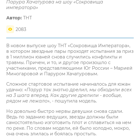
Парура Хачатурова на шоу «Сокровища
императора»
Автор:
ТНТ
2083
В новом выпуске шоу ТНТ «Сокровища Императора»,
в котором звездные пары проходят испытания за приз
в 1 миллион юаней снова случились конфликты и
травмы. Причем, и то, и другое произошло с
участниками, представляющими Юг России – Марией
Миногаровой и Паруром Хачатуровым.
Сложное стартовое испытание начиналось для южан
удачно: «
Парур так знатно дрелил, мы обходили всех
на 3 шага вперед. Как другие дрелили - вообще,
рядом не лежало
», - пошутила модель.
Но довольно быстро нервы девушки снова сдали.
Ведь по заданию ведущих, звезды должны были
самостоятельно изготовить плот и сплавиться на нем
по реке. По словам модели, ей было холодно, мокро,
она очень злилась и боялась простыть.