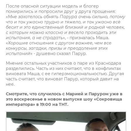
После опасной ситуации модель и блогер
помирились и попросили друг у друга прощения:
«
Мне захотелось обнять Парура очень сильно, потому
что и так ужасно трудно и тяжело, и так ужасно всё
бесит и это единственный близкий и родной человек,
с которым можно классно и весело проходить эти
испытания, а не страдать
», - призналась Маша.
«
Хорошие отношения с другом важнее, чем все
конкурсы, загадки, призы и преодоления этих
испытаний
» - душевно сказал Парур.
Мнение остальных участников о паре из Краснодара
разделились. Часть из них считают, что в конфликтах
виновата Маша, с ее гиперэмоциональностью. Другая
часть считает, что виноват Парур, который давит на
нее.
Смотрите, что случилось с Марией и Паруром уже в
это воскресенье
в новом выпуске шоу «Сокровища
императора» в 19:00 на ТНТ.