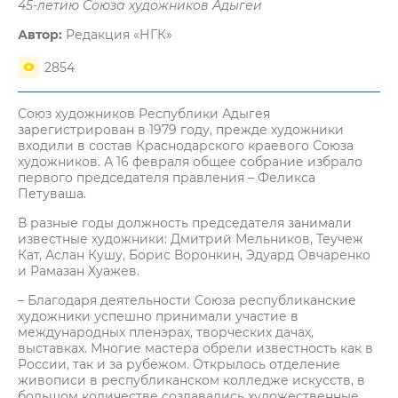
45-летию Союза художников Адыгеи
Автор:
Редакция «НГК»
2854
Союз художников Республики Адыгея
зарегистрирован в 1979 году, прежде художники
входили в состав Краснодарского краевого Союза
художников. А 16 февраля общее собрание избрало
первого председателя правления – Феликса
Петуваша.
В разные годы должность председателя занимали
известные художники: Дмитрий Мельников, Теучеж
Кат, Аслан Кушу, Борис Воронкин, Эдуард Овчаренко
и Рамазан Хуажев.
– Благодаря деятельности Союза республиканские
художники успешно принимали участие в
международных пленэрах, творческих дачах,
выставках. Многие мастера обрели известность как в
России, так и за рубежом. Открылось отделение
живописи в республиканском колледже искусств, в
большом количестве создавались художественные