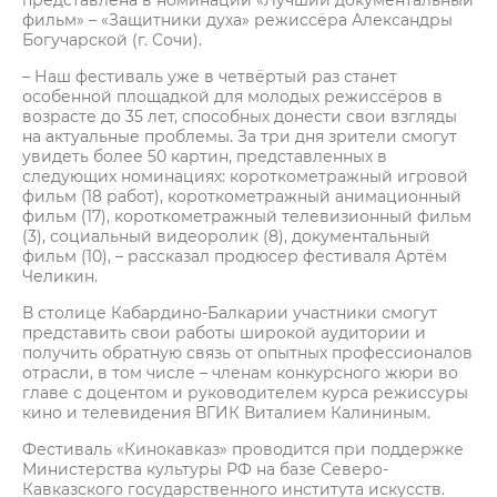
представлена в номинации «Лучший документальный
фильм» – «Защитники духа» режиссёра Александры
Богучарской (г. Сочи).
– Наш фестиваль уже в четвёртый раз станет
особенной площадкой для молодых режиссёров в
возрасте до 35 лет, способных донести свои взгляды
на актуальные проблемы. За три дня зрители смогут
увидеть более 50 картин, представленных в
следующих номинациях: короткометражный игровой
фильм (18 работ), короткометражный анимационный
фильм (17), короткометражный телевизионный фильм
(3), социальный видеоролик (8), документальный
фильм (10), – рассказал продюсер фестиваля Артём
Челикин.
В столице Кабардино-Балкарии участники смогут
представить свои работы широкой аудитории и
получить обратную связь от опытных профессионалов
отрасли, в том числе – членам конкурсного жюри во
главе с доцентом и руководителем курса режиссуры
кино и телевидения ВГИК Виталием Калининым.
Фестиваль «Кинокавказ» проводится при поддержке
Министерства культуры РФ на базе Северо-
Кавказского государственного института искусств.