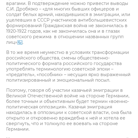
врагами. В подтверждение можно привести выводы
С.И. Дробязко – «для многих бывших офицеров и
солдат белых армий, находившихся в эмиграции, или
уцелевших в СССР участников антибольшевистских
формирований Гражданская война не закончилась в
1920-1922 годов, как не закончилась она и в глазах
советского режима в отношении названных групп
лиц»
[6]
.
В то же время неуместно в условиях трансформации
российского общества, смены общественно-
политического формата российского государства
употреблять терминологию советской эпохи –
«предатель», «пособник» – несущих ярко выраженный
политизированный и эмоциональный посыл.
Поэтому, говоря об участии казачьей эмиграции в
Великой Отечественной войне на стороне Германии,
более точным и объективным будет термин «военно-
политическая оппозиция». Казачья эмиграция
находилась в оппозиции к советской власти, она была
открыто и откровенно враждебна к ней и хотела ее
свергнуть, что и толкнуло ее воевать на стороне
Германии.