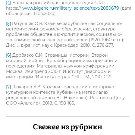
[4]
Большая российская энциклопедия. URL:
https://
www.bigenc.ru/military_science/text/2080679
(дата
обращения: 11.04.2020).
[5]
Ратушняк О.В. Казачье зарубежье как социально-
исторический феномен: образование, структура,
проблемы общественно-политической, социально-
экономической и культурной жизни (1920–1960-е гг.):
Дис. … д-ра. ист. наук. Краснодар, 2018. С. 276-277.
[6]
Дробязко С.И. Страницы истории Второй
мировой войны. Коллаборационизм: причины и
последствия. Материалы научной конференции.
Москва, 29 апреля 2010 г. Институт диаспоры и
интеграции (Институт стран СНГ). М., 2010. С.71.
[7]
Дюкарев А.В. Казачьи генеалогии в историко-
культурном контексте Кубани (на материалах
родословной атамана В.Г. Науменко). Ростов-на-Дону:
ООО «Альтаир», 2018. С. 158-165.
Свежее из рубрики