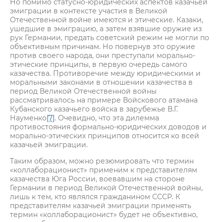
Но помимо статусно-юридических аспектов казачьей
эмиграции в контексте участия в Великой
Отечественной войне имеются и этические. Казаки,
ушедшие в эмиграцию, а затем взявшие оружие из
рук Германии, предать советский режим не могли по
объективным причинам. Но повернув это оружие
против своего народа, они преступали морально-
этические принципы, в первую очередь самого
казачества. Противоречие между юридическими и
моральными законами в отношении казачества в
период Великой Отечественной войны
рассматривалось на примере Войскового атамана
Кубанского казачьего войска в зарубежье В.Г.
Науменко
[7]
. Очевидно, что эта дилемма
противостояния формально-юридических доводов и
морально-этических принципов относится ко всей
казачьей эмиграции.
Таким образом, можно резюмировать что термин
«коллаборационист» применим к представителям
казачества Юга России, воевавшим на стороне
Германии в период Великой Отечественной войны,
лишь к тем, кто являлся гражданином СССР. К
представителям казачьей эмиграции применять
термин «коллаборационист» будет не объективно,