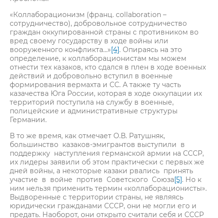
«Коллаборационизм (франц. collaboration –
сотрудничество), добровольное сотрудничество
граждан оккупированной страны с противником во
вред своему государству в ходе войны или
вооруженного конфликта…»
[4]
. Опираясь на это
определение, к коллаборационистам мы можем
отнести тех казаков, кто сдался в плен в ходе военных
действий и добровольно вступил в военные
формирования вермахта и СС. А также ту часть
казачества Юга России, которая в ходе оккупации их
территорий поступила на службу в военные,
полицейские и административные структуры
Германии.
В то же время, как отмечает О.В. Ратушняк,
большинство казаков-эмигрантов выступили в
поддержку наступления германской армии на СССР,
их лидеры заявили об этом практически с первых же
дней войны, а некоторые казаки рвались принять
участие в войне против Советского Союза
[5]
. Но к
ним нельзя применить термин «коллаборационисты».
Выдворенные с территории страны, не являясь
юридически гражданами СССР, они не могли его и
предать. Наоборот, они открыто считали себя и СССР