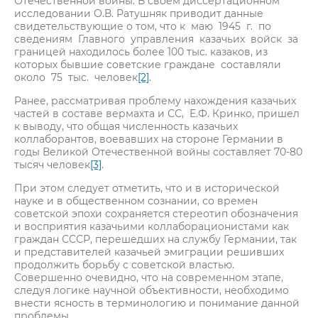
Отечественной войны. В своем диссертационном
исследовании О.В. Ратушняк приводит данные
свидетельствующие о том, что к маю 1945 г. по
сведениям Главного управления казачьих войск за
границей находилось более 100 тыс. казаков, из
которых бывшие советские граждане составляли
около 75 тыс. человек
[2]
.
Ранее, рассматривая проблему нахождения казачьих
частей в составе вермахта и СС, Е.Ф. Кринко, пришел
к выводу, что общая численность казачьих
коллаборантов, воевавших на стороне Германии в
годы Великой Отечественной войны составляет 70-80
тысяч человек
[3]
.
При этом следует отметить, что и в исторической
науке и в общественном сознании, со времен
советской эпохи сохраняется стереотип обозначения
и восприятия казачьими коллаборационистами как
граждан СССР, перешедших на службу Германии, так
и представителей казачьей эмиграции решивших
продолжить борьбу с советской властью.
Совершенно очевидно, что на современном этапе,
следуя логике научной объективности, необходимо
внести ясность в терминологию и понимание данной
проблемы.