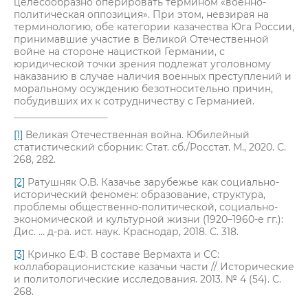
целесообразно оперировать термином «военно-
политическая оппозиция». При этом, невзирая на
терминологию, обе категории казачества Юга России,
принимавшие участие в Великой Отечественной
войне на стороне нацисткой Германии, с
юридической точки зрения подлежат уголовному
наказанию в случае наличия военных преступлений и
моральному осуждению безотносительно причин,
побудивших их к сотрудничеству с Германией.
[1]
Великая Отечественная война. Юбилейный
статистический сборник: Стат. сб./Росстат. М., 2020. С.
268, 282.
[2]
Ратушняк О.В. Казачье зарубежье как социально-
исторический феномен: образование, структура,
проблемы общественно-политической, социально-
экономической и культурной жизни (1920–1960-е гг.):
Дис. … д-ра. ист. наук. Краснодар, 2018. С. 318.
[3]
Кринко Е.Ф. В составе Вермахта и СС:
коллаборационистские казачьи части // Исторические
и политологические исследования. 2013. № 4 (54). С.
268.