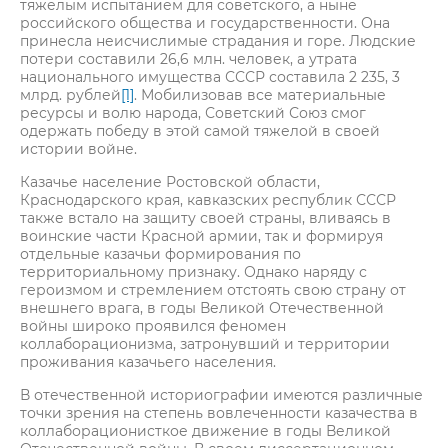
тяжелым испытанием для советского, а ныне
российского общества и государственности. Она
принесла неисчислимые страдания и горе. Людские
потери составили 26,6 млн. человек, а утрата
национального имущества СССР составила 2 235, 3
млрд. рублей
[1]
. Мобилизовав все материальные
ресурсы и волю народа, Советский Союз смог
одержать победу в этой самой тяжелой в своей
истории войне.
Казачье население Ростовской области,
Краснодарского края, кавказских республик СССР
также встало на защиту своей страны, вливаясь в
воинские части Красной армии, так и формируя
отдельные казачьи формирования по
территориальному признаку. Однако наряду с
героизмом и стремлением отстоять свою страну от
внешнего врага, в годы Великой Отечественной
войны широко проявился феномен
коллаборационизма, затронувший и территории
проживания казачьего населения.
В отечественной историографии имеются различные
точки зрения на степень вовлеченности казачества в
коллаборационисткое движение в годы Великой