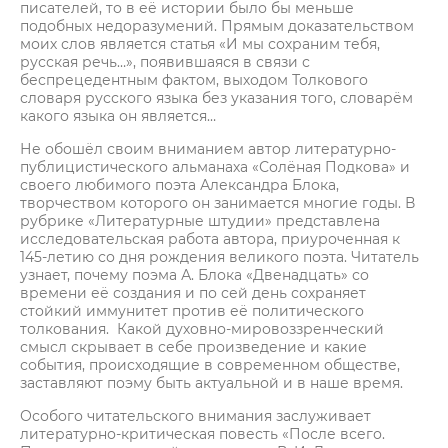
писателей, то в её истории было бы меньше
подобных недоразумений. Прямым доказательством
моих слов является статья «И мы сохраним тебя,
русская речь…», появившаяся в связи с
беспрецедентным фактом, выходом Толкового
словаря русского языка без указания того, словарём
какого языка он является…
Не обошёл своим вниманием автор литературно-
публицистического альманаха «Солёная Подкова» и
своего любимого поэта Александра Блока,
творчеством которого он занимается многие годы. В
рубрике «Литературные штудии» представлена
исследовательская работа автора, приуроченная к
145-летию со дня рождения великого поэта. Читатель
узнает, почему поэма А. Блока «Двенадцать» со
времени её создания и по сей день сохраняет
стойкий иммунитет против её политического
толкования. Какой духовно-мировоззренческий
смысл скрывает в себе произведение и какие
события, происходящие в современном обществе,
заставляют поэму быть актуальной и в наше время.
Особого читательского внимания заслуживает
литературно-критическая повесть «После всего.