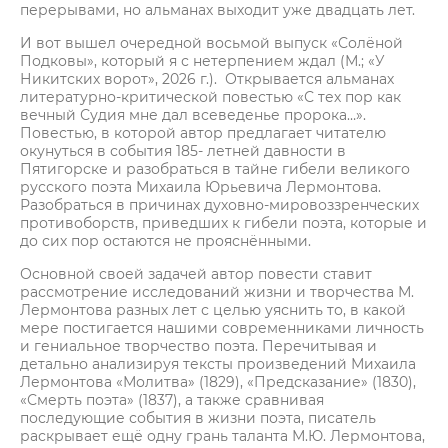
перерывами, но альманах выходит уже двадцать лет.
И вот вышел очередной восьмой выпуск «Солёной
Подковы», который я с нетерпением ждал (М.; «У
Никитских ворот», 2026 г.). Открывается альманах
литературно-критической повестью «С тех пор как
вечный Судия мне дал всеведенье пророка…».
Повестью, в которой автор предлагает читателю
окунуться в события 185- летней давности в
Пятигорске и разобраться в тайне гибели великого
русского поэта Михаила Юрьевича Лермонтова.
Разобраться в причинах духовно-мировоззренческих
противоборств, приведших к гибели поэта, которые и
до сих пор остаются не прояснёнными.
Основной своей задачей автор повести ставит
рассмотрение исследований жизни и творчества М.
Лермонтова разных лет с целью уяснить то, в какой
мере постигается нашими современниками личность
и гениальное творчество поэта. Перечитывая и
детально анализируя тексты произведений Михаила
Лермонтова «Молитва» (1829), «Предсказание» (1830),
«Смерть поэта» (1837), а также сравнивая
последующие события в жизни поэта, писатель
раскрывает ещё одну грань таланта М.Ю. Лермонтова,