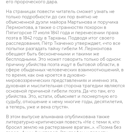
его пророческого дара.
На страницах повести читатель сможет узнать не
только подробности до сих пор внятно не
объясненной дуэли майора Мартынова и поручика
Лермонтова, а также о странностях похорон в
Пятигорске 17 июля 1841 года и перенесении праха
поэта в 1842 году в Тарханы. Подводя итог своего
расследования, Пётр Ткаченко утверждает, «что все
попытки разгадать тайну гибели М. Лермонтова
обещают быть бесконечными и такими же
бесплодными. Это может говорить только об одном:
причину убийства поэта ищут в бытовой области, в
сфере обыденных человеческих взаимоотношений, в
то время, как она кроется в духовно-
мировоззренческих представлениях и именно эта,
духовная и мыслительная сторона трагедии являются
основной причиной гибели поэта. Да что там, его
убийства. Это, кстати, объясняет и посмертную его
судьбу, отношение к нему многие годы, десятилетия,
а теперь, уже и века спустя».
В этом выпуске альманаха опубликована также
литературно-критическая повесть «Не с теми я, кто
бросил землю на растерзание врагам…». «Поэма без