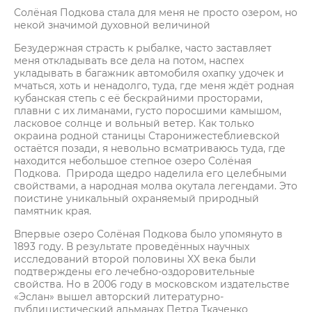
Солёная Подкова стала для меня не просто озером, но
некой значимой духовной величиной
Безудержная страсть к рыбалке, часто заставляет
меня откладывать все дела на потом, наспех
укладывать в багажник автомобиля охапку удочек и
мчаться, хоть и ненадолго, туда, где меня ждёт родная
кубанская степь с её бескрайними просторами,
плавни с их лиманами, густо поросшими камышом,
ласковое солнце и вольный ветер. Как только
окраина родной станицы Старонижестеблиевской
остаётся позади, я невольно всматриваюсь туда, где
находится небольшое степное озеро Солёная
Подкова. Природа щедро наделила его целебными
свойствами, а народная молва окутала легендами. Это
поистине уникальный охраняемый природный
памятник края.
Впервые озеро Солёная Подкова было упомянуто в
1893 году. В результате проведённых научных
исследований второй половины XX века были
подтверждены его лечебно-оздоровительные
свойства. Но в 2006 году в московском издательстве
«Эслан» вышел авторский литературно-
публицистический альманах Петра Ткаченко