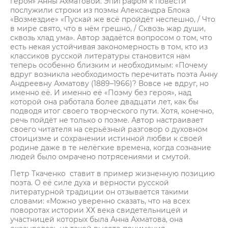
героя» Анны Ахматовой. Эпиграфом к повести
послужили строки из поэмы Александра Блока
«Возмездие» «Пускай же всё пройдёт неспешно, / Что
в мире свято, что в нём грешно, / Сквозь жар души,
сквозь хлад ума». Автор задаётся вопросом о том, что
есть некая устойчивая закономерность в том, кто из
классиков русской литературы становится нам
теперь особенно близким и необходимым: «Почему
вдруг возникла необходимость перечитать поэта Анну
Андреевну Ахматову (1889–1966)? Вовсе не вдруг, но
именно её. И именно её «Поэму без героя», над
которой она работала более двадцати лет, как бы
подводя итог своего творческого пути. Хотя, конечно,
речь пойдёт не только о поэме. Автор настраивает
своего читателя на серьёзный разговор о духовном
стоицизме и сохранении истинной любви к своей
родине даже в те нелёгкие времена, когда сознание
людей было омрачено потрясениями и смутой.
Петр Ткаченко ставит в пример жизненную позицию
поэта. О её силе духа и верности русской
литературной традиции он отзывается такими
словами: «Можно уверенно сказать, что на всех
поворотах истории ХХ века свидетельницей и
участницей которых была Анна Ахматова, она