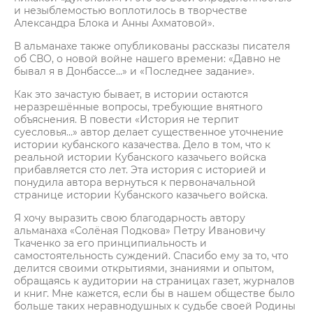
и незыблемостью воплотилось в творчестве
Александра Блока и Анны Ахматовой».
В альманахе также опубликованы рассказы писателя
об СВО, о новой войне нашего времени: «Давно не
бывал я в Донбассе…» и «Последнее задание».
Как это зачастую бывает, в истории остаются
неразрешённые вопросы, требующие внятного
объяснения. В повести «История не терпит
суесловья…» автор делает существенное уточнение
истории кубанского казачества. Дело в том, что к
реальной истории Кубанского казачьего войска
прибавляется сто лет. Эта история с историей и
понудила автора вернуться к первоначальной
странице истории Кубанского казачьего войска.
Я хочу выразить свою благодарность автору
альманаха «Солёная Подкова» Петру Ивановичу
Ткаченко за его принципиальность и
самостоятельность суждений. Спасибо ему за то, что
делится своими открытиями, знаниями и опытом,
обращаясь к аудитории на страницах газет, журналов
и книг. Мне кажется, если бы в нашем обществе было
больше таких неравнодушных к судьбе своей Родины