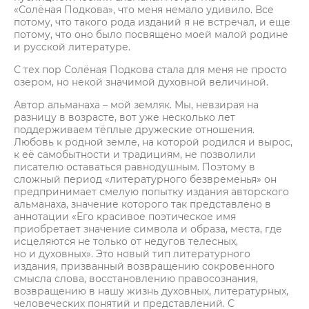
«Солёная Подкова», что меня немало удивило. Все
потому, что такого рода изданий я не встречал, и еще
потому, что оно было посвящено моей малой родине
и русской литературе.
С тех пор Солёная Подкова стала для меня не просто
озером, но некой значимой духовной величиной.
Автор альманаха – мой земляк. Мы, невзирая на
разницу в возрасте, вот уже несколько лет
поддерживаем тёплые дружеские отношения.
Любовь к родной земле, на которой родился и вырос,
к её самобытности и традициям, не позволили
писателю оставаться равнодушным. Поэтому в
сложный период «литературного безвременья» он
предпринимает смелую попытку издания авторского
альманаха, значение которого так представлено в
аннотации «Его красивое поэтическое имя
приобретает значение символа и образа, места, где
исцеляются не только от недугов телесных,
но и духовных». Это новый тип литературного
издания, призванный возвращению сокровенного
смысла слова, восстановлению правосознания,
возвращению в нашу жизнь духовных, литературных,
человеческих понятий и представлений. С