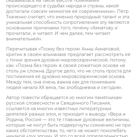
оказывалась на такой высоте понимания
происходящего в судьбах народа и страны, какой
достигали совсем немногие её современники». Пётр
Ткаченко считает, что именно природный талант и эта
уникальная способность сопротивления злу являются
основными причинами того, почему «Ахматову и
прочитали, и читают. И чем далее, тем читают
внимательней».
Перечитывая «Поэму без героя» Анны Ахматовой,
критик в своём альманахе предлагает рассмотреть её
с точки зрения духовно-мировоззренческой, потому
как: «Поэма без героя» в своей сюжетной основе не
столь уж сложна. Другое дело, что не столь проста для
постижения её духовно-мировоззренческая основа.
Между тем, она очень важна как для понимания
людей начала ХХ века, так злободневна и сегодня».
Автор повести обращается ко многим памятникам
русской словесности и Священного Писания,
ссылается на многих известных литературных
деятелей разных эпох, и приходит к выводу: «Вера и
Родина, Россия — это те главные духовные величины,
которые не могут быть подвергнуты сомнению ни при
каких обстоятельствах, то, чего не может поколебать
никакой «дух эпохи». И это со всей определённостью