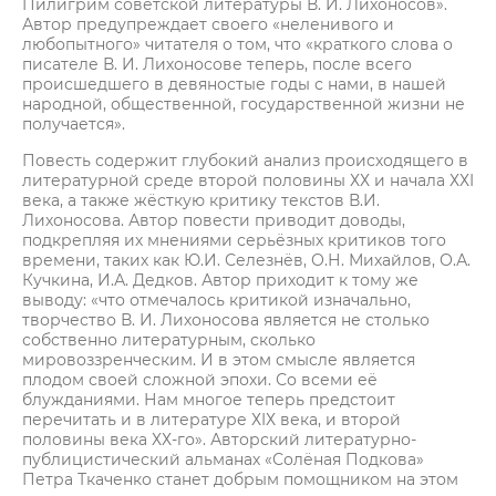
Пилигрим советской литературы В. И. Лихоносов».
Автор предупреждает своего «неленивого и
любопытного» читателя о том, что «краткого слова о
писателе В. И. Лихоносове теперь, после всего
происшедшего в девяностые годы с нами, в нашей
народной, общественной, государственной жизни не
получается».
Повесть содержит глубокий анализ происходящего в
литературной среде второй половины ХХ и начала ХХI
века, а также жёсткую критику текстов В.И.
Лихоносова. Автор повести приводит доводы,
подкрепляя их мнениями серьёзных критиков того
времени, таких как Ю.И. Селезнёв, О.Н. Михайлов, О.А.
Кучкина, И.А. Дедков. Автор приходит к тому же
выводу: «что отмечалось критикой изначально,
творчество В. И. Лихоносова является не столько
собственно литературным, сколько
мировоззренческим. И в этом смысле является
плодом своей сложной эпохи. Со всеми её
блужданиями. Нам многое теперь предстоит
перечитать и в литературе ХIХ века, и второй
половины века ХХ-го». Авторский литературно-
публицистический альманах «Солёная Подкова»
Петра Ткаченко станет добрым помощником на этом