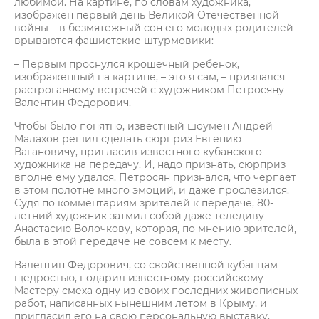
любимой. На картине, по словам художника,
изображен первый день Великой Отечественной
войны – в безмятежный сон его молодых родителей
врываются фашистские штурмовики:
– Первым проснулся крошечный ребенок,
изображенный на картине, – это я сам, – признался
растроганному встречей с художником Петросяну
Валентин Федорович.
Чтобы было понятно, известный шоумен Андрей
Малахов решил сделать сюрприз Евгению
Вагановичу, пригласив известного кубанского
художника на передачу. И, надо признать, сюрприз
вполне ему удался. Петросян признался, что черпает
в этом полотне много эмоций, и даже прослезился.
Судя по комментариям зрителей к передаче, 80-
летний художник затмил собой даже теледиву
Анастасию Волочкову, которая, по мнению зрителей,
была в этой передаче не совсем к месту.
Валентин Федорович, со свойственной кубанцам
щедростью, подарил известному российскому
Мастеру смеха одну из своих последних живописных
работ, написанных нынешним летом в Крыму, и
пригласил его на свою персональную выставку,