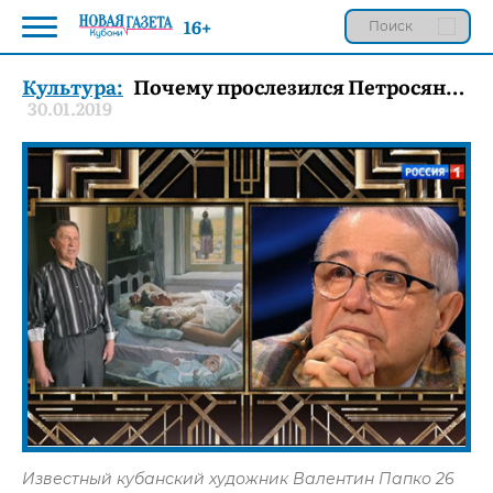
16+
Культура:
Почему прослезился Петросян…
30.01.2019
Известный кубанский художник Валентин Папко 26