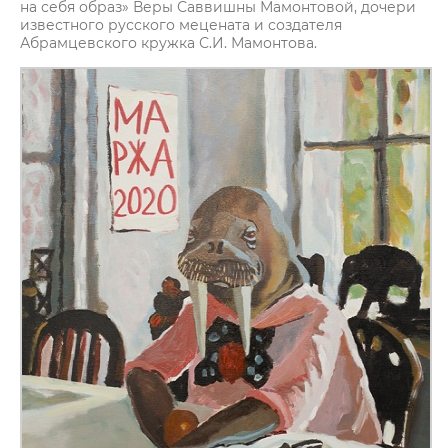
на себя образ» Веры Саввишны Мамонтовой, дочери
известного русского мецената и создателя
Абрамцевского кружка С.И. Мамонтова.