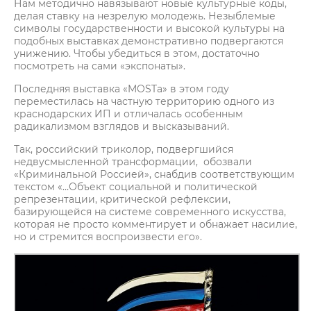
Нам методично навязывают новые культурные коды,
делая ставку на незрелую молодежь. Незыблемые
символы государственности и высокой культуры на
подобных выставках демонстративно подвергаются
унижению. Чтобы убедиться в этом, достаточно
посмотреть на сами «экспонаты».
Последняя выставка «MOSTа» в этом году
переместилась на частную территорию одного из
краснодарских ИП и отличалась особенным
радикализмом взглядов и высказываний.
Так, российский триколор, подвергшийся
недвусмысленной трансформации, обозвали
«Криминальной Россией», снабдив соответствующим
текстом «…Объект социальной и политической
репрезентации, критической рефлексии,
базирующейся на системе современного искусства,
которая не просто комментирует и обнажает насилие,
но и стремится воспроизвести его».