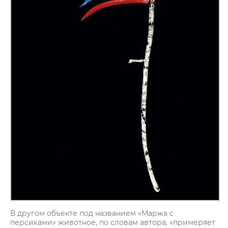
В другом объекте под названием «Маржа с
персиками» животное, по словам автора, «примеряет