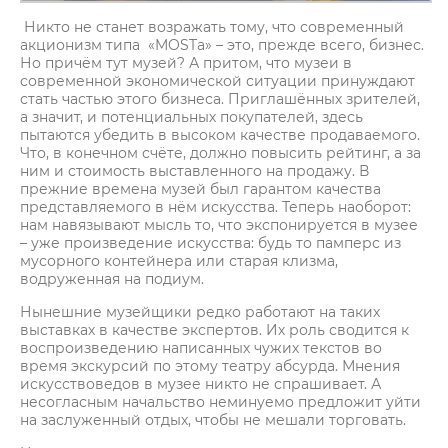
Никто не станет возражать тому, что современный
акционизм типа «MOSTа» – это, прежде всего, бизнес.
Но причём тут музей? А притом, что музеи в
современной экономической ситуации принуждают
стать частью этого бизнеса. Приглашённых зрителей,
а значит, и потенциальных покупателей, здесь
пытаются убедить в высоком качестве продаваемого.
Что, в конечном счёте, должно повысить рейтинг, а за
ним и стоимость выставленного на продажу. В
прежние времена музей был гарантом качества
представляемого в нём искусства. Теперь наоборот:
нам навязывают мысль то, что экспонируется в музее
– уже произведение искусства: будь то памперс из
мусорного контейнера или старая клизма,
водруженная на подиум.
Нынешние музейщики редко работают на таких
выставках в качестве экспертов. Их роль сводится к
воспроизведению написанных чужих текстов во
время экскурсий по этому театру абсурда. Мнения
искусствоведов в музее никто не спрашивает. А
несогласным начальство неминуемо предложит уйти
на заслуженный отдых, чтобы не мешали торговать.