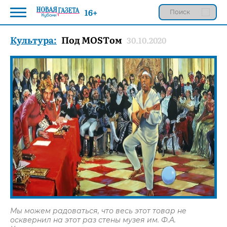
16+
Культура:
Под MOSTом
30.10.2020
Мы можем радоваться, что весь этот товар не
осквернил на этот раз стены музея им. Ф.А.