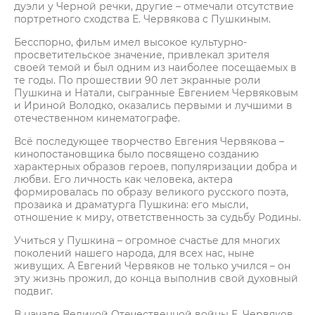
дуэли у Черной речки, другие – отмечали отсутствие
портретного сходства Е. Червякова с Пушкиным.
Бесспорно, фильм имел высокое культурно-
просветительское значение, привлекал зрителя
своей темой и был одним из наиболее посещаемых в
те годы. По прошествии 90 лет экранные роли
Пушкина и Натали, сыгранные Евгением Червяковым
и Ириной Володко, оказались первыми и лучшими в
отечественном кинематографе.
Всё последующее творчество Евгения Червякова –
кинопоста­новщика было посвящено созданию
характерных образов героев, популяризации добра и
любви. Его личность как человека, актера
формировалась по образу великого русского поэта,
прозаика и драматурга Пушкина: его мысли,
отношение к миру, ответственность за судьбу Родины.
Учиться у Пушкина – огромное счастье для многих
поколений нашего народа, для всех нас, ныне
живущих. А Евгений Червяков не только учился – он
эту жизнь прожил, до конца выполнив свой духовный
подвиг.
В начале Великой Отечественной войны Е. Червяков