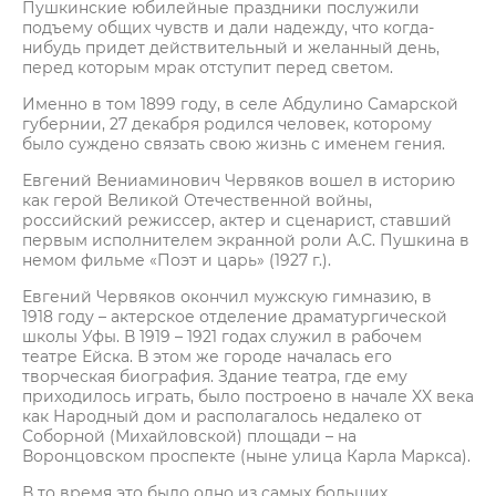
Пушкинские юбилейные праздники послужили
подъему общих чувств и дали надежду, что когда-
нибудь придет действительный и желанный день,
перед которым мрак отступит перед светом.
Именно в том 1899 году, в селе Абдулино Самарской
губернии, 27 декабря родился человек, которому
было суждено связать свою жизнь с именем гения.
Евгений Вениаминович Червяков вошел в историю
как герой Великой Отечественной войны,
российский режиссер, актер и сценарист, ставший
первым исполнителем экранной роли А.С. Пушкина в
немом фильме «Поэт и царь» (1927 г.).
Евгений Червяков окончил мужскую гимназию, в
1918 году – актерское отделение драматургической
школы Уфы. В 1919 – 1921 годах служил в рабочем
театре Ейска. В этом же городе началась его
творческая биография. Здание театра, где ему
приходилось играть, было построено в начале XX века
как Народный дом и располагалось недалеко от
Соборной (Михайловской) площади – на
Воронцовском проспекте (ныне улица Карла Маркса).
В то время это было одно из самых больших