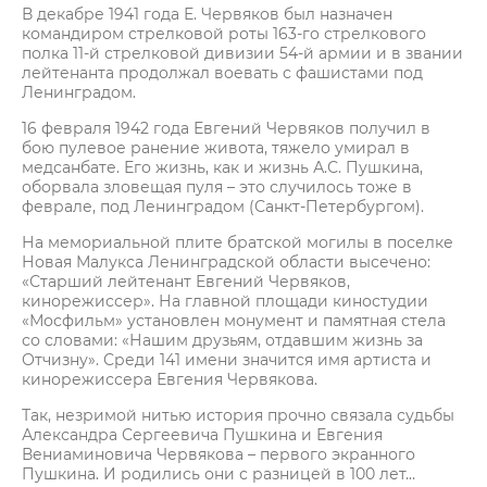
В декабре 1941 года Е. Червяков был назначен
командиром стрелковой роты 163-го стрелкового
полка 11-й стрелковой дивизии 54-й армии и в звании
лейтенанта продолжал воевать с фашистами под
Ленинградом.
16 февраля 1942 года Евгений Червяков получил в
бою пулевое ранение живота, тяжело умирал в
медсанбате. Его жизнь, как и жизнь А.С. Пушкина,
оборвала зловещая пуля – это случилось тоже в
феврале, под Ленинградом (Санкт-Петербургом).
На мемориальной плите братской могилы в поселке
Новая Малукса Ленинградской области высечено:
«Старший лейтенант Евгений Червяков,
кинорежиссер». На главной площади киностудии
«Мосфильм» установлен монумент и памятная стела
со словами: «Нашим друзьям, отдавшим жизнь за
Отчизну». Среди 141 имени значится имя артиста и
кинорежиссера Евгения Червякова.
Так, незримой нитью история прочно связала судьбы
Александра Сергеевича Пушкина и Евгения
Вениаминовича Червякова – первого экранного
Пушкина. И родились они с разницей в 100 лет…