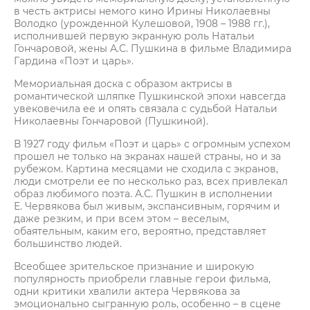
в честь актрисы немого кино Ирины Николаевны
Володко (урожденной Кулешовой, 1908 – 1988 гг.),
исполнившей первую экранную роль Натальи
Гончаровой, жены А.С. Пушкина в фильме Владимира
Гардина «Поэт и царь».
Мемориальная доска с образом актрисы в
романтической шляпке Пушкинской эпохи навсегда
увековечила ее и опять связала с судьбой Натальи
Николаевны Гончаровой (Пушкиной).
В 1927 году фильм «Поэт и царь» с огромным успехом
прошел не только на экранах нашей страны, но и за
рубежом. Картина месяцами не сходила с экранов,
люди смотрели ее по несколько раз, всех привлекал
образ любимого поэта. А.С. Пушкин в исполнении
Е. Червякова был живым, экспансивным, горячим и
даже резким, и при всем этом – веселым,
обаятельным, каким его, вероятно, представляет
большинство людей.
Всеобщее зрительское признание и широкую
популярность приобрели главные герои фильма,
одни критики хвалили актера Червякова за
эмоционально сыгранную роль, особенно – в сцене