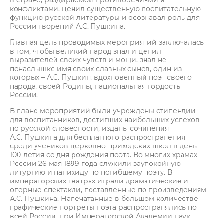
в стране, раздираемой противоречиями и
конфликтами, ценил существенную воспитательную
функцию русской литературы и осознавал роль для
России творений А.С. Пушкина.
Главная цель проводимых мероприятий заключалась
в том, чтобы великий народ знал и ценил
выразителей своих чувств и мощи, знал не
понаслышке имя своих славных сынов, один из
которых – А.С. Пушкин, вдохновенный поэт своего
народа, своей Родины, национальная гордость
России.
В плане мероприятий были учреждены стипендии
для воспитанников, достигших наибольших успехов
по русской словесности, изданы сочинения
А.С. Пушкина для бесплатного распространения
среди учеников церковно-приходских школ в день
100-летия со дня рождения поэта. Во многих храмах
России 26 мая 1899 года служили заупокойную
литургию и панихиду по погибшему поэту. В
императорских театрах играли драматические и
оперные спектакли, поставленные по произведениям
А.С. Пушкина. Напечатанные в большом количестве
графические портреты поэта распространялись по
всей России, при Императорской Академии наук