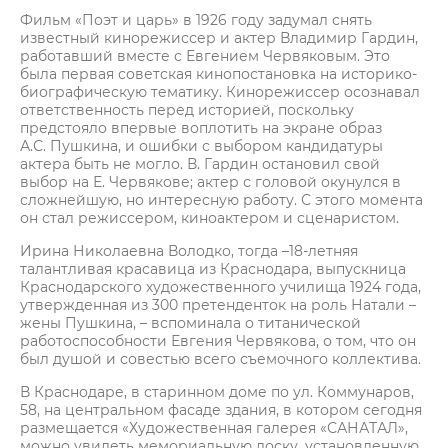
Фильм «Поэт и царь» в 1926 году задумал снять
известный кинорежиссер и актер Владимир Гардин,
работавший вместе с Евгением Червяковым. Это
была первая советская кинопостановка на историко-
биографическую тематику. Кинорежиссер осознавал
ответственность перед историей, поскольку
предстояло впервые воплотить на экране образ
А.С. Пушкина, и ошибки с выбором кандидатуры
актера быть не могло. В. Гардин остановил свой
выбор на Е. Червякове; актер с головой окунулся в
сложнейшую, но интересную работу. С этого момента
он стал режиссером, киноактером и сценаристом.
Ирина Николаевна Володко, тогда –18-летняя
талантливая красавица из Краснодара, выпускница
Краснодарского художественного училища 1924 года,
утвержденная из 300 претенденток на роль Натали –
жены Пушкина, – вспоминала о титанической
работоспособности Евгения Червякова, о том, что он
был душой и совестью всего съемочного коллектива.
В Краснодаре, в старинном доме по ул. Коммунаров,
58, на центральном фасаде здания, в котором сегодня
размещается «Художественная галерея «САНАТАЛ»,
можно увидеть мемориальную доску, установленную