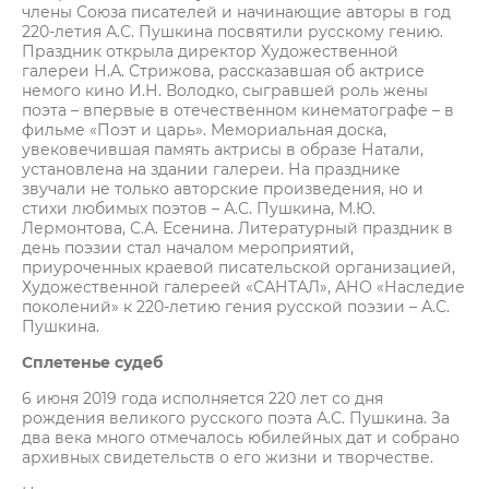
члены Союза писателей и начинающие авторы в год
220-летия А.С. Пушкина посвятили русскому гению.
Праздник открыла директор Художественной
галереи Н.А. Стрижова, рассказавшая об актрисе
немого кино И.Н. Володко, сыгравшей роль жены
поэта – впервые в отечественном кинематографе – в
фильме «Поэт и царь». Мемориальная доска,
увековечившая память актрисы в образе Натали,
установлена на здании галереи. На празднике
звучали не только авторские произведения, но и
стихи любимых поэтов – А.С. Пушкина, М.Ю.
Лермонтова, С.А. Есенина. Литературный праздник в
день поэзии стал началом мероприятий,
приуроченных краевой писательской организацией,
Художественной галереей «САНТАЛ», АНО «Наследие
поколений» к 220-летию гения русской поэзии – А.С.
Пушкина.
Сплетенье судеб
6 июня 2019 года исполняется 220 лет со дня
рождения великого русского поэта А.С. Пушкина. За
два века много отмечалось юбилейных дат и собрано
архивных свидетельств о его жизни и творчестве.