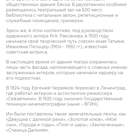
общественных зданий Ейска. В двухэтажном особняке
размещались театральный зал на 600 мест,
библиотека с читальным залом, репетиционные и
служебные помещения, гримерки.
Здесь же, в этом коллективе, под руководством
одаренного актера М.А. Раксанова, в 1920 году
начинала свой творческий путь совсем юная Татьяна
Ивановна Пельцер (1904 – 1992 гг.), известная
советская актриса.
В настоящее время от здания театра сохранилась
лишь часть фасада, напоминающего о славных именах
заслуженных актеров, которые начинали карьеру на
его подмостках.
В 1924 году Евгений Червяков переехал в Ленинград,
где работал актером и ассистентом режиссера
«Севзапкино». В 1925 году окончил Государственный
техникум кинематографии (ныне – ВГИК).
Им были поставлены такие замечательные ленты, как
«Девушка с далекой реки», «Золотой клюв», «Мой
сын», «Города и годы», «Поэт и царь», «Заключенные»,
«Станица Дальняя».