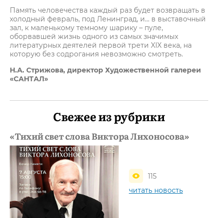
Память человечества каждый раз будет возвращать в
холодный февраль, под Ленинград, и… в выставочный
зал, к маленькому темному шарику – пуле,
оборвавшей жизнь одного из самых значимых
литературных деятелей первой трети XIX века, на
которую без содрогания невозможно смотреть.
Н.А. Стрижова, директор Художественной галереи
«САНТАЛ»
Свежее из рубрики
«Тихий свет слова Виктора Лихоносова»
115
читать новость