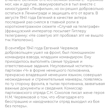
мог, как и другие, эвакуироваться в тыл вместе с
киностудией «Ленфильм», но он решил добровольно
остаться в Ленинграде и защищать его от врага. В
августе 1941 года Евгений в качестве актера
последний раз снялся в главной роли в
короткометражном сюжете «Случай на телеграфе»
(французский император посылает Гитлеру
телеграмму: «Не советую зпт пробовал зпт не вышло
тчк Наполеон»).
В сентябре 1941 года Евгений Червяков
добровольцем ушел на фронт, был помощником
командира взвода, младшим командиром. Ему
приходилось выполнять самые трудные и
ответственные задания. Неуловимый мститель-
партизан «Ч» в форме немецкого полковника,
прекрасно владевший немецким языком, совершал
неожиданные и стремительные маневры, появляясь
по ту сторону фронта, в тылах противника, захватывая
важные документы и сведения. Комиссар
партизанского отряда С.Н. Соколов писал жене героя
Н.М. Червяковой о том, что «благодаря его
бесстрашию и находчивости отряд выходил из боя
без потерь».