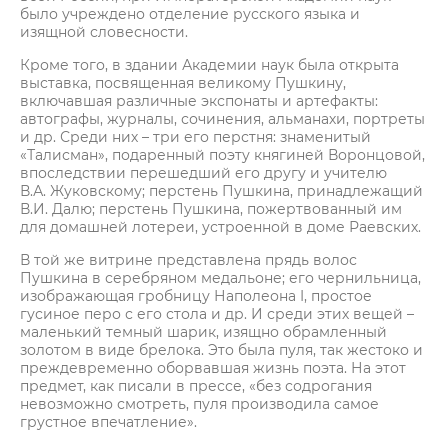
было учреждено отделение русского языка и
изящной словесности.
Кроме того, в здании Академии наук была открыта
выставка, посвященная великому Пушкину,
включавшая различные экспонаты и артефакты:
автографы, журналы, сочинения, альманахи, портреты
и др. Среди них – три его перстня: знаменитый
«Талисман», подаренный поэту княгиней Воронцовой,
впоследствии перешедший его другу и учителю
В.А. Жуковскому; перстень Пушкина, принадлежащий
В.И. Далю; перстень Пушкина, пожертвованный им
для домашней лотереи, устроенной в доме Раевских.
В той же витрине представлена прядь волос
Пушкина в серебряном медальоне; его чернильница,
изображающая гробницу Наполеона I, простое
гусиное перо с его стола и др. И среди этих вещей –
маленький темный шарик, изящно обрамленный
золотом в виде брелока. Это была пуля, так жестоко и
преждевременно оборвавшая жизнь поэта. На этот
предмет, как писали в прессе, «без содрогания
невозможно смотреть, пуля производила самое
грустное впечатление».