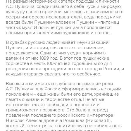
На разных исторических этапах подходы к личности
А.С. Пушкина, соединившего в себе Русь и мировую
культуру своего времени, менялись в зависимости от
сферы интересов исследователей, ведь перед ними
всегда были Пушкин-человек и Пушкин – «питомец
чистых муз». И поныне пушкиниана пополняется
новыми произведениями художников и поэтов.
В судьбах русских людей живет неумирающий
Пушкин, и истории, связанные с его именем,
продолжаются. Одна из них уходит корнями в
далекий от нас 1899 год. В этот год пушкинские
торжества в честь 100-летней годовщины со дня
рождения поэта проходили во всех городах России, и
каждый старался сделать что-то особенное.
Высокая значимость и глубокое понимание роли
А.С. Пуш­кина для России сформировались не одним
поколением – еще живы были его дети, хранившие
память о жизни и творчестве отца. Печатные
источники тех лет сообщали о пышности и
грандиозности празднеств. Это было в период
правления последнего российского императора
Николая Александровича Романова (Николая II),
который, несмотря на политическую нестабильность