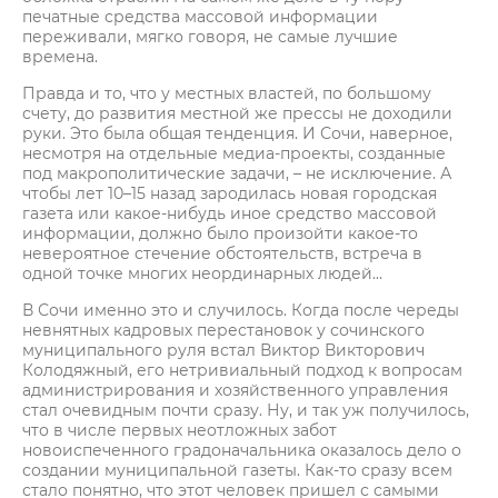
печатные средства массовой информации
переживали, мягко говоря, не самые лучшие
времена.
Правда и то, что у местных властей, по большому
счету, до развития местной же прессы не доходили
руки. Это была общая тенденция. И Сочи, наверное,
несмотря на отдельные медиа-проекты, созданные
под макрополитические задачи, – не исключение. А
чтобы лет 10–15 назад зародилась новая городская
газета или какое-нибудь иное средство массовой
информации, должно было произойти какое-то
невероятное стечение обстоятельств, встреча в
одной точке многих неординарных людей…
В Сочи именно это и случилось. Когда после череды
невнятных кадровых перестановок у сочинского
муниципального руля встал Виктор Викторович
Колодяжный, его нетривиальный подход к вопросам
администрирования и хозяйственного управления
стал очевидным почти сразу. Ну, и так уж получилось,
что в числе первых неотложных забот
новоиспеченного градоначальника оказалось дело о
создании муниципальной газеты. Как-то сразу всем
стало понятно, что этот человек пришел с самыми