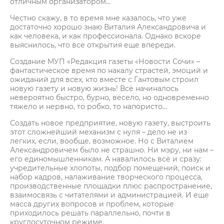
отличным организатором…
Честно скажу, в то время мне казалось, что уже
достаточно хорошо знаю Виталия Александровича и
как человека, и как профессионала. Однако вскоре
выяснилось, что все открытия еще впереди.
Создание МУП «Редакция газеты «Новости Сочи» –
фантастическое время по накалу страстей, эмоций и
ожиданий для всех, кто вместе с Гантовым строил
новую газету и новую жизнь! Всё начиналось
невероятно быстро, бурно, весело, но одновременно
тяжело и нервно, то робко, то напористо…
Создать новое предприятие, новую газету, выстроить
этот сложнейший механизм с нуля – дело не из
легких, если, вообще, возможное. Но с Виталием
Александровичем было не страшно. Ни мэру, ни нам –
его единомышленникам. А навалилось всё и сразу:
учредительные хлопоты, подбор помещений, поиск и
набор кадров, налаживание творческого процесса,
производственные площадки плюс распространение,
взаимосвязь с читателями и администрацией. И еще
масса других вопросов и проблем, которые
приходилось решать параллельно, почти в
круглосуточном режиме.