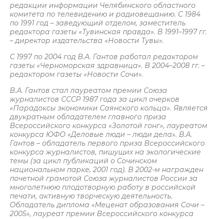
редакции информации Челябинского областного
комитета по телевидению и радиовещанию. С 1984
по 1991 год – заведующий отделом, заместитель
редактора газеты «Тувинская правда». В 1991–1997 гг.
– директор издательства «Новости Тувы».
С 1997 по 2004 год В.А. Гантов работал редактором
газеты «Черноморская здравница». В 2004–2008 гг. –
редактором газеты «Новости Сочи».
В.А. Гантов стал лауреатом премии Союза
журналистов СССР 1987 года за цикл очерков
«Парадоксы экономики Саянского кольца». Является
двукратным обладателем главного приза
Всероссийского конкурса «Золотой гонг», лауреатом
конкурса ЮФО «Деловые люди – люди дела». В.А.
Гантов – обладатель первого приза Всероссийского
конкурса журналистов, пишущих на экологические
темы (за цикл публикаций о Сочинском
национальном парке, 2001 год). В 2002-м награжден
почетной грамотой Союза журналистов России за
многолетнюю плодотворную работу в российской
печати, активную творческую деятельность.
Обладатель диплома «Меценат образования Сочи –
2005», лауреат премии Всероссийского конкурса