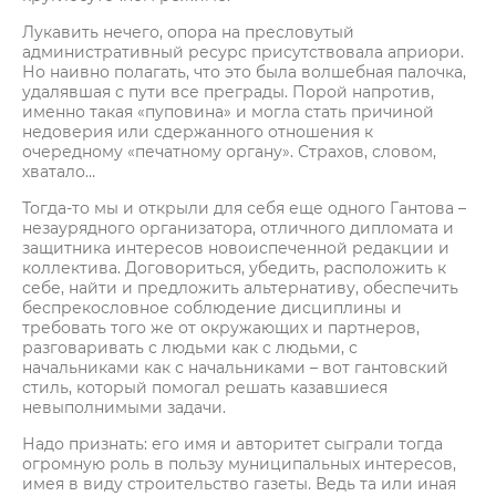
Лукавить нечего, опора на пресловутый
административный ресурс присутствовала априори.
Но наивно полагать, что это была волшебная палочка,
удалявшая с пути все преграды. Порой напротив,
именно такая «пуповина» и могла стать причиной
недоверия или сдержанного отношения к
очередному «печатному органу». Страхов, словом,
хватало…
Тогда-то мы и открыли для себя еще одного Гантова –
незаурядного организатора, отличного дипломата и
защитника интересов новоиспеченной редакции и
коллектива. Договориться, убедить, расположить к
себе, найти и предложить альтернативу, обеспечить
беспрекословное соблюдение дисциплины и
требовать того же от окружающих и партнеров,
разговаривать с людьми как с людьми, с
начальниками как с начальниками – вот гантовский
стиль, который помогал решать казавшиеся
невыполнимыми задачи.
Надо признать: его имя и авторитет сыграли тогда
огромную роль в пользу муниципальных интересов,
имея в виду строительство газеты. Ведь та или иная