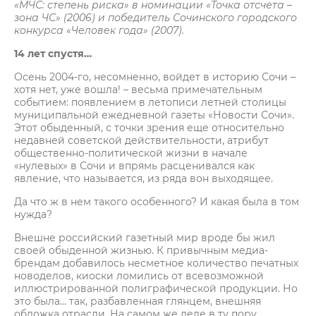
«МЧС: степень риска» в номинации «Точка отсчета –
зона ЧС» (2006) и победитель Сочинского городского
конкурса «Человек года» (2007).
14 лет спустя…
Осень 2004-го, несомненно, войдет в историю Сочи –
хотя нет, уже вошла! – весьма примечательным
событием: появлением в летописи летней столицы
муниципальной ежедневной газеты «Новости Сочи».
Этот обыденный, с точки зрения еще относительно
недавней советской действительности, атрибут
общественно-политической жизни в начале
«нулевых» в Сочи и впрямь расценивался как
явление, что называется, из ряда вон выходящее.
Да что ж в нем такого особенного? И какая была в том
нужда?
Внешне российский газетный мир вроде бы жил
своей обыденной жизнью. К привычным медиа-
брендам добавилось несметное количество печатных
новоделов, киоски ломились от всевозможной
иллюстрированной полиграфической продукции. Но
это была… так, разбавленная глянцем, внешняя
обложка отрасли. На самом же деле в ту пору