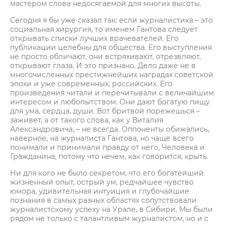
мастером слова недосягаемой для многих высоты.
Сегодня я бы уже сказал так: если журналистика – это
социальная хирургия, то именем Гантова следует
открывать списки лучших врачевателей. Его
публикации целебны для общества. Его выступления
не просто обличают, они встряхивают, отрезвляют,
открывают глаза. И это признано. Дело даже не в
многочисленных престижнейших наградах советской
эпохи и уже современных, российских. Его
произведения читали и перечитывали с величайшим
интересом и любопытством. Они дают богатую пищу
для ума, сердца, души. Вот бритвой порежешься –
заживет, а от такого слова, как у Виталия
Александровича, – не всегда. Оппоненты обижались,
наверное, на журналиста Гантова, но чаще всего
понимали и принимали правду от него, Человека и
Гражданина, потому что нечем, как говорится, крыть.
Ни для кого не было секретом, что его богатейший
жизненный опыт, острый ум, редчайшее чувство
юмора, удивительная интуиция и глубочайшие
познания в самых разных областях сопутствовали
журналистскому успеху на Урале, в Сибири. Мы были
рядом не только с талантливым журналистом, но и с