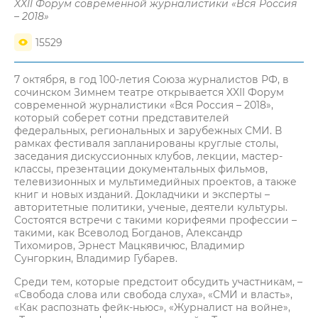
XXII Форум современной журналистики «Вся Россия
– 2018»
15529
7 октября, в год 100-летия Союза журналистов РФ, в
сочинском Зимнем театре открывается XXII Форум
современной журналистики «Вся Россия – 2018»,
который соберет сотни представителей
федеральных, региональных и зарубежных СМИ. В
рамках фестиваля запланированы круглые столы,
заседания дискуссионных клубов, лекции, мастер-
классы, презентации документальных фильмов,
телевизионных и мультимедийных проектов, а также
книг и новых изданий. Докладчики и эксперты –
авторитетные политики, ученые, деятели культуры.
Состоятся встречи с такими корифеями профессии –
такими, как Всеволод Богданов, Александр
Тихомиров, Эрнест Мацкявичюс, Владимир
Сунгоркин, Владимир Губарев.
Среди тем, которые предстоит обсудить участникам, –
«Свобода слова или свобода слуха», «СМИ и власть»,
«Как распознать фейк-ньюс», «Журналист на войне»,