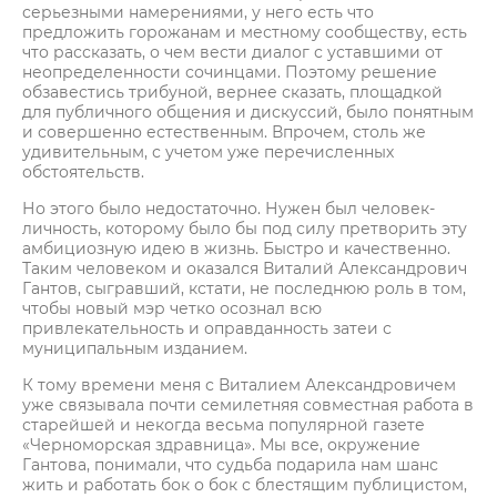
серьезными намерениями, у него есть что
предложить горожанам и местному сообществу, есть
что рассказать, о чем вести диалог с уставшими от
неопределенности сочинцами. Поэтому решение
обзавестись трибуной, вернее сказать, площадкой
для публичного общения и дискуссий, было понятным
и совершенно естественным. Впрочем, столь же
удивительным, с учетом уже перечисленных
обстоятельств.
Но этого было недостаточно. Нужен был человек-
личность, которому было бы под силу претворить эту
амбициозную идею в жизнь. Быстро и качественно.
Таким человеком и оказался Виталий Александрович
Гантов, сыгравший, кстати, не последнюю роль в том,
чтобы новый мэр четко осознал всю
привлекательность и оправданность затеи с
муниципальным изданием.
К тому времени меня с Виталием Александровичем
уже связывала почти семилетняя совместная работа в
старейшей и некогда весьма популярной газете
«Черноморская здравница». Мы все, окружение
Гантова, понимали, что судьба подарила нам шанс
жить и работать бок о бок с блестящим публицистом,