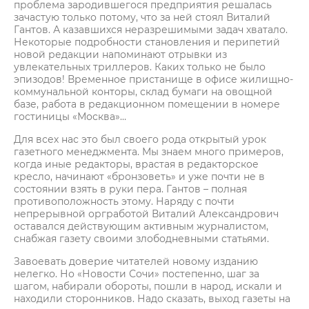
проблема зародившегося предприятия решалась
зачастую только потому, что за ней стоял Виталий
Гантов. А казавшихся неразрешимыми задач хватало.
Некоторые подробности становления и перипетий
новой редакции напоминают отрывки из
увлекательных триллеров. Каких только не было
эпизодов! Временное пристанище в офисе жилищно-
коммунальной конторы, склад бумаги на овощной
базе, работа в редакционном помещении в номере
гостиницы «Москва»…
Для всех нас это был своего рода открытый урок
газетного менеджмента. Мы знаем много примеров,
когда иные редакторы, врастая в редакторское
кресло, начинают «бронзоветь» и уже почти не в
состоянии взять в руки пера. Гантов – полная
противоположность этому. Наряду с почти
непрерывной оргработой Виталий Александрович
оставался действующим активным журналистом,
снабжая газету своими злободневными статьями.
Завоевать доверие читателей новому изданию
нелегко. Но «Новости Сочи» постепенно, шаг за
шагом, набирали обороты, пошли в народ, искали и
находили сторонников. Надо сказать, выход газеты на