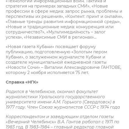
«Технологии информационных войн. Тактика и
стратегия на примерах западных СМИ», «Новые
профессии в сфере медиа: запрос рынка, проблемы и
перспективы их решения», «Контент: принт и онлайн»,
«Главные тренды развития информационной среды»,
«Новые и традиционные медиа: конкуренция или
сотрудничество?», «Мультимедийность – залог
успеха», «Независимые СМИ в регионах»…
«Новая газета Кубани» посвящает форуму
публикацию, подготовленную «Золотым пером
Кубани», о заслуженном журналисте Кубани и
создателе муниципальной ежедневной газеты
«Новости Сочи» – Виталии Александровиче ГАНТОВЕ,
которому 2 ноября исполняется 75 лет.
Справка «НГК»
Родился в Челябинске, окончил факультет
журналистики Уральского государственного
университета имени А.М. Горького (Свердловск) в
1977 году. Член Союза журналистов СССР с 1974 года
Корреспондентом и заведующим отделом газеты
«Вечерний Челябинск» В.А. Гантов работал с 1971 по
1983 год. В 1983–1984 – главный редактор главной