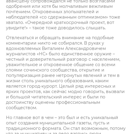
авансцену сопровождался не только возгласами
одобрения или хотя бы молчаливым вежливым
почтением. Откровенных злопыхателей и
наблюдателей «со сдержанным оптимизмом» тоже
хватало. «Очередной краткосрочный проект, вот
увидите!» – такое тоже доводилось слышать.
Отвлекаться и обращать внимание на подобные
комментарии никто не собирался. В руках у
вдохновляемых Виталием Александровичем
журналистов «НС» было единственное оружие –
честный и доверительный разговор с населением,
уважительное и откровенное общение со всеми
слоями сочинского сообщества, открытие и
популяризация ранее нетронутых явлений и тем в
жизни столь уникального образования, каким
является город-курорт. Целый ряд интересных и
ярких проектов, как сейчас модно говорить, вызвали
и большой читательский интерес и были по
достоинству оценены профессиональным
сообществом.
Но главное вот в чем – это был и есть уникальный
опыт создания муниципальной газеты, пусть и
традиционного формата. Он стал возможным, потому
что за инициативу и за дело взялись люди