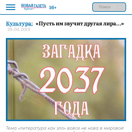
16+
Культура:
«Пусть им звучит другая лира…»
29.04.2019
Тема «литература как зло» вовсе не нова в мировой