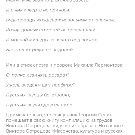
Молчи и не зови их в скинию завета
И с ними жертв не приноси.
Будь правды жаждущих невольным отголоском,
Разнузданных страстей не прославляй.
И модной мишуры за золото под лоском
Блестящих рифм не выдавай…
Или в стихах поэта и пророка Михаила Лермонтова:
О, полно извинять разврат!
Ужель злодеям щит порфира?
Пусть их глупцы боготворят,
Пусть им звучит другая лира.
Примечательно, что священник Георгий Селин
помещает в свою книгу компиляцию из трудов
Виктора Острецова, видя в них образец. Но в книге
Виктора Острецова «Масонство, культура и русская