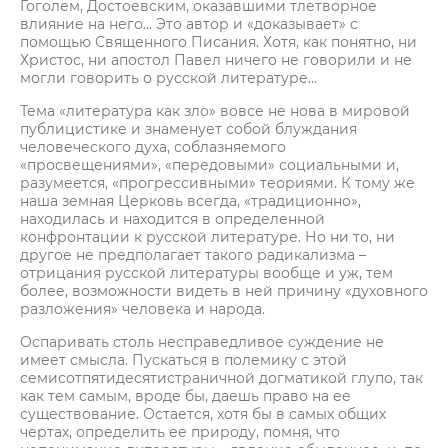
Гоголем, Достоевским, оказавшими тлетворное
влияние на него… Это автор и «доказывает» с
помощью Священного Писания. Хотя, как понятно, ни
Христос, ни апостол Павел ничего не говорили и не
могли говорить о русской литературе…
Тема «литература как зло» вовсе не нова в мировой
публицистике и знаменует собой блуждания
человеческого духа, соблазняемого
«просвещениями», «передовыми» социальными и,
разумеется, «прогрессивными» теориями. К тому же
наша земная Церковь всегда, «традиционно»,
находилась и находится в определенной
конфронтации к русской литературе. Но ни то, ни
другое не предполагает такого радикализма –
отрицания русской литературы вообще и уж, тем
более, возможности видеть в ней причину «духовного
разложения» человека и народа.
Оспаривать столь несправедливое суждение не
имеет смысла. Пускаться в полемику с этой
семисотпятидесятистраничной догматикой глупо, так
как тем самым, вроде бы, даешь право на ее
существование. Остается, хотя бы в самых общих
чертах, определить ее природу, помня, что