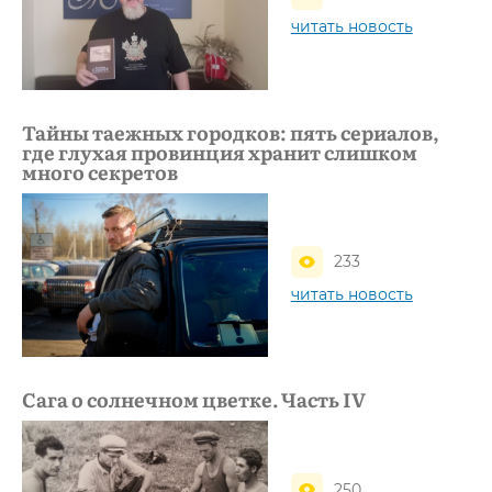
читать новость
Тайны таежных городков: пять сериалов,
где глухая провинция хранит слишком
много секретов
233
читать новость
Сага о солнечном цветке. Часть IV
250