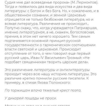
Судия мне дал всеведенье пророка» (М. Лермонтов).
Тогда и появилось два вида искусства и два вида
литературы: с Богом и без Бога. Но, к сожалению, и в
общественном сознании, и земной Церковью
отрицается не только безбожная литература, но и
всякая литература. Различения не происходит…
Попутно скажу, что, когда учреждается Патриаршая,
именно
литературная
, а не, скажем, богословская,
премия, в этом нет ничего хорошего. Тем самым
подтачивается основной принцип русской
государственности о гармоническом соотношении
власти светской и церковной. Происходит
отступление от того, о чем говорил еще первый
русский царь, Иван IV Васильевич Грозный: «Не
подобает священникам творить царские дела».
Это различение
литературы и антилитературы
проходит через всю нашу историю литературы. Это
различие крепко помнили русские писатели. К
примеру, в стихах Якова Полонского:
По торжищам влача тяжелый крест поэта,
У дикарей пощады не проси.