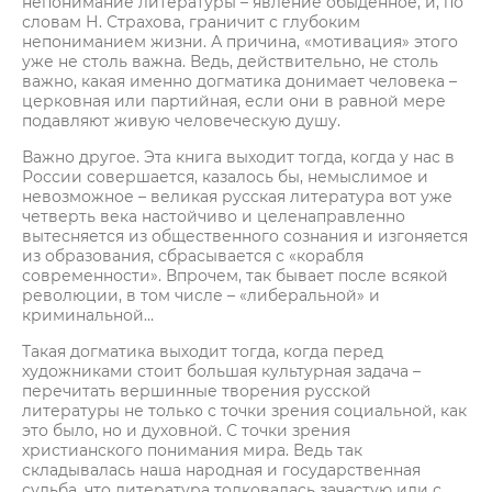
непонимание литературы – явление обыденное, и, по
словам Н. Страхова, граничит с глубоким
непониманием жизни. А причина, «мотивация» этого
уже не столь важна. Ведь, действительно, не столь
важно, какая именно догматика донимает человека –
церковная или партийная, если они в равной мере
подавляют живую человеческую душу.
Важно другое. Эта книга выходит тогда, когда у нас в
России совершается, казалось бы, немыслимое и
невозможное – великая русская литература вот уже
четверть века настойчиво и целенаправленно
вытесняется из общественного сознания и изгоняется
из образования, сбрасывается с «корабля
современности». Впрочем, так бывает после всякой
революции, в том числе – «либеральной» и
криминальной…
Такая догматика выходит тогда, когда перед
художниками стоит большая культурная задача –
перечитать вершинные творения русской
литературы не только с точки зрения социальной, как
это было, но и духовной. С точки зрения
христианского понимания мира. Ведь так
складывалась наша народная и государственная
судьба, что литература толковалась зачастую или с