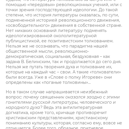
помощью «передовых» революционных учений, или с
точки зрения господствующей идеологии. До такой
степени, что история литературы оказалась, по сути,
подмененной историей революционного движения,
«освободительного» движения в собственной стране.
Нет никаких оснований литературу подменять
идеологизированной окололитературной
публицистикой, ее позитивистским толкованием.
Нельзя же не осознавать, что парадигма нашей
общественной мысли, революционно-
демократическая, социальная, бездуховная – как
задана В. Белинским, так и продолжается до сего дня.
Нельзя же путать творения духа и толкование их,
которые на каждый час – свои. А такие «толкователи»
были всегда. Уже в «Слове о полку Игореве» они
определены как «поганые толковины»…
Но в таком случае напрашивается неизбежный
вопрос:
почему священник оказался заодно с этими
гонителями русской литературы, человеческого и
народного духа?
Ведь эта антилитературная
догматика, кроме того, кричаще противоречит
христианским представлениям, христианскому
пониманию культуры, которая, согласно ему, вовсе не
отрицается. Более того, образное, притчевое,