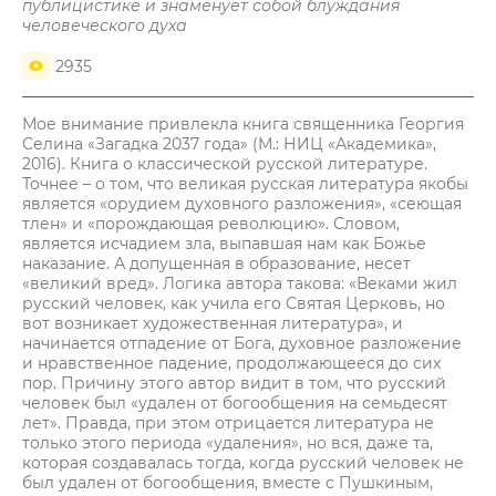
публицистике и знаменует собой блуждания
человеческого духа
2935
Мое внимание привлекла книга священника Георгия
Селина «Загадка 2037 года» (М.: НИЦ «Академика»,
2016). Книга о классической русской литературе.
Точнее – о том, что великая русская литература якобы
является «орудием духовного разложения», «сеющая
тлен» и «порождающая революцию». Словом,
является исчадием зла, выпавшая нам как Божье
наказание. А допущенная в образование, несет
«великий вред». Логика автора такова: «Веками жил
русский человек, как учила его Святая Церковь, но
вот возникает художественная литература», и
начинается отпадение от Бога, духовное разложение
и нравственное падение, продолжающееся до сих
пор. Причину этого автор видит в том, что русский
человек был «удален от богообщения на семьдесят
лет». Правда, при этом отрицается литература не
только этого периода «удаления», но вся, даже та,
которая создавалась тогда, когда русский человек не
был удален от богообщения, вместе с Пушкиным,