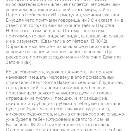
иносказательное мышление является непременным
условием постижения вещей этого мира, тайны
Царства Небесного: «И приступив, ученики сказали
Ему: для чего притчами говоришь им? Он сказал им в
ответ: для того, что вам дано знать тайны Царства
Небесного, а им не дано… Потому говорю им
притчами, что они, видя, не видят, и, слыша, не слышат
и не разумеют» (Евангелие от Матфея, 13, 10-12).
Образное мышление – изначальное и неизменное
условие познания и самопознания человека: «Да
раскрою в притчах загадки мои» («Моление Даниила
Заточника»).
Когда образность, художественность, литература
начинают «мешать» человеку в его произвольных
строительствах? Когда Вавилон, «великая блудница»,
город крепкий, становится жилищем бесов и
пристанищем всякого нечистого духу: «И голоса
играющих на гуслях и поющих, и играющих на
свирелях и трубящих трубами в тебе уже не слышно
будет; не будет уже в тебе никакого художника,
никакого художества, и шума от жерновов не слышно
уже будет в тебе» (Откровение святого Иоанна
Богослова, 18, 22). Примечательно, что, согласно
Откровению, отсутствие художества влечет за собой