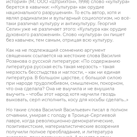
история» (М.: ООО «Штрихтон», 1998) слово «культура»
берется в кавычки: ««Культура» как орудие
национального разрушения». То есть автор, хотя и
являл радикализм и вульгарный социологизм, но всё-
таки различал культуру и антикультуру. Георгий
Селин уже не различает этого: «Культура как орудие
духовного разложения». Слово «культура» он пишет
без кавычек, тем самым, отрицая всю культуру.
Как на не подлежащий сомнению аргумент
священник ссылается на жестокие слова Василия
Розанова о русской литературе: «По содержанию
литература русская есть такая мерзость – такая
мерзость бесстыдства и наглости, – как ни единая
литература. В большом царстве, с большой силою
при народе трудолюбивом, смышленом, покорном,
что она сделала? Она не выучила и не внушила
выучить – чтобы этот народ хотя научили гвоздь
выковать, серп исполнить, косу для косьбы сделать…»
Но такие слова Василий Васильевич писал в полном
отчаянии, умирая с голоду в Троице-Сергиевой
лавре, когда революционно-демократические,
позитивистские, материалистические воззрения
получили полное преобладание, и литература