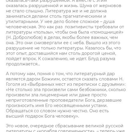
оказалась-таки разрушенной. А вместе с этим
оказалась разрушенной и жизнь. Шума от жерновов
не стало слышно. Литература же и не должна
заниматься делами столь прагматическими и
утилитарными. У нее дело более сложное – душа
человеческая. Это как раз позитивисты требовали от
литературы «пользы», чтобы она была «помощницей»
(Н. Добролюбов) в делах, якобы более важных, чем
она. Это они снизвергали ее с неба. Вышло из этого
разрушение не только литературы. Казалось бы, что
этот опыт, доставшийся нам столь дорогой ценой,
пойдет впрок. К сожалению, не идет. Блуд разума
продолжается…
А потому нам, помня о том, что литературный дар
является даром Божиим, остается сказать словами Н.
Гоголя из «Выбранных мест из переписки с друзьями»:
«Не столько зла произвели сами безбожники, сколько
произвели зла лицемерные или даже просто
неприготовленные проповедатели Бога, дерзавшие
произносить имя Его неосвященными устами.
Обращаться со словом нужно честно. Оно есть
высший подарок Бога человеку».
Это новое, очередное сбрасывание великой русской
литературы с «корабля современности», – теперь уже