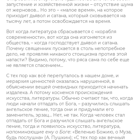
запустение и хозяйственной жизни – отсутствие шума
от жерновов… Но это – «малое время», на которое
приходит дьявол и сатана, который сковывается на
тысячу лет, а потом освобождается на время.
Вот когда литература сбрасывается с «корабля
современности», вот когда она изгоняется из
общества, – когда господствует дьявол и сатана.
Почему священник пускается в столь непотребное
дело, не проявляя никакого стоицизма против этой
напасти? Видимо, потому, что ряса сама по себе еще
не является спасением…
С тех пор как всё перепуталось в нашем доме, и
иерархия ценностей оказалась нарушенной, в
объяснении вещей очевидных приходится начинать
издалека. А потому коснемся происхождения
искусства, литературы. Обычно считают так, что, когда
люди начали отпадать от Бога, – разучились слышать
ангельское пение, тогда они и придумали его
заменитель, эрзац… Нет, не так. Когда человек стал
отпадать от Бога и разучился слышать ангельское
пение, тогда и появилось искусство, литература,
напоминающие ему о Боге
: «Веленью Божию, о Муза,
будь послушна» (А. Пушкин); «С тех пор как вечный