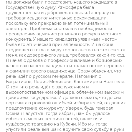
мы должны были представить нашего кандидата в
Государственную думу. Атмосфера была
дружественная и доброжелательная. Генералу не
требовались дополнительные рекомендации,
поскольку его прекрасно знал потенциальный
электорат. Проблема состояла в необходимости
преодоления административного ресурса местного
конкурента. У нашего кандидата уязвимым местом
была его этническая принадлежность. И на фоне
входившего тогда в моду горлопанства на этот счёт от
меня, как доверенного лица, требовался какой-то ход.
Я начал с довода о профессионализме и бойцовских
качествах нашего кандидата и только потом перешёл
к фамилии своего выдвиженца. Сразу объяснил, что
речь идёт о русском генерале. Напомнил о
Багратионе, Лорис-Меликове, Кантемире и Врангеле.
О том, что речь идёт о заслуженном и
высокопоставленном офицере, облечённом высоким
доверием государства. И должен сказать, что до сих
пор считаю роковой ошибкой избирателей, отдавших
предпочтение конкуренту. Уверен, будь генерал
Оскиан Галустьян тогда избран, нам бы удалось
избежать многих неприятностей, включая и
кущёвскую трагедию на Кубани. Ибо мы тогда
упустили реальный шанс вручить свою судьбу в руки