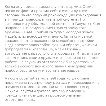
Когда ему пришло время служить в армии, Оскиан
попал во флот и проявил себя с самой лучшей
стороны, за что получил рекомендацию командования
в училище правоохранительной системы. По
завершении учёбы молодой лейтенант Галустьян был
направлен на самую знаменитую стройку того
времени – БАМ. Прибыл он туда с молодой женой
Надей, и, по всеобщему мнению, были они самой
красивой четой всесоюзной молодёжной стройки.
Надя представляла собой лучший образец женской
добродетели и красоты. Ну, а сам Оскиан –
воплощение рыцарского благородства! И такими они
запомнились своим друзьям и коллегам по нелёгкой
работе. Не случайно этот человек был удостоен не
только высокого воинского звания, ему доверили
подбор, расстановку и воспитание кадров.
А после событий августа 1991 года, когда страна
переживала трудную пору распада и перемещения с
насиженных мест огромной массы людей, генерал
Оскиан Галустьян доказал, что ему присущи и
гражданская позиция, и профессиональная
ответственность.