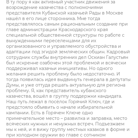
В ту пору я как активный участник движения за
возрождение казачества с полномочиями
представителя Кубанской казачьей Рады в Москве
нашёл в его лице сторонника. Мне тогда
представлялось самым рациональным создание при
главе администрации Краснодарского края
специальной общественной структуры по работе с
вынужденными переселенцами для их
организованного и управляемого обустройства и
адаптации под эгидой земляческих общин. Кадровый
сотрудник службы внутренних дел Оскиан Галустьян
был искренне озабочен этой проблемой и всячески
поддерживал казачьи инициативы. Но одного
желания решить проблему было недостаточно. И
тогда появилась идея выдвинуть генерала в депутаты
Думы, и уже оттуда решать актуальную для региона
проблему. Я, как представитель кубанского
казачества, вошёл в группу поддержки кандидата.
Наш путь лежал в посёлок Горячий Ключ, где и
предстояло объявить о начале избирательной
кампании. Есть в Горячем Ключе одно
примечательное место – развилка и заправка, место
всяческих нужных и ненужных встреч. Подъезжаем
мы к ней, и я вижу группу местных казаков в форме и
при холодном оружии во главе с сотником