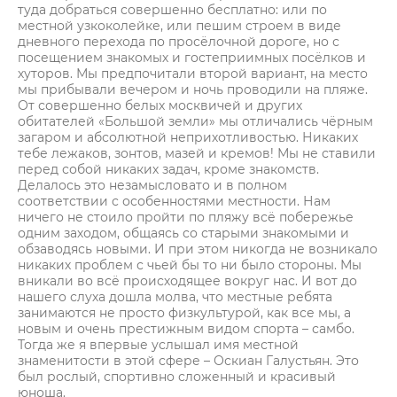
туда добраться совершенно бесплатно: или по
местной узкоколейке, или пешим строем в виде
дневного перехода по просёлочной дороге, но с
посещением знакомых и гостеприимных посёлков и
хуторов. Мы предпочитали второй вариант, на место
мы прибывали вечером и ночь проводили на пляже.
От совершенно белых москвичей и других
обитателей «Большой земли» мы отличались чёрным
загаром и абсолютной неприхотливостью. Никаких
тебе лежаков, зонтов, мазей и кремов! Мы не ставили
перед собой никаких задач, кроме знакомств.
Делалось это незамысловато и в полном
соответствии с особенностями местности. Нам
ничего не стоило пройти по пляжу всё побережье
одним заходом, общаясь со старыми знакомыми и
обзаводясь новыми. И при этом никогда не возникало
никаких проблем с чьей бы то ни было стороны. Мы
вникали во всё происходящее вокруг нас. И вот до
нашего слуха дошла молва, что местные ребята
занимаются не просто физкультурой, как все мы, а
новым и очень престижным видом спорта – самбо.
Тогда же я впервые услышал имя местной
знаменитости в этой сфере – Оскиан Галустьян. Это
был рослый, спортивно сложенный и красивый
юноша.