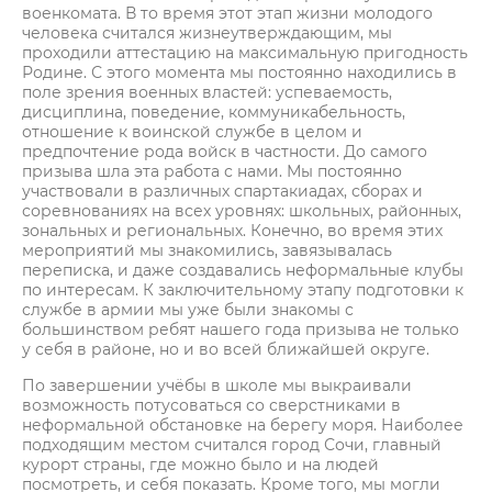
военкомата. В то время этот этап жизни молодого
человека считался жизнеутверждающим, мы
проходили аттестацию на максимальную пригодность
Родине. С этого момента мы постоянно находились в
поле зрения военных властей: успеваемость,
дисциплина, поведение, коммуникабельность,
отношение к воинской службе в целом и
предпочтение рода войск в частности. До самого
призыва шла эта работа с нами. Мы постоянно
участвовали в различных спартакиадах, сборах и
соревнованиях на всех уровнях: школьных, районных,
зональных и региональных. Конечно, во время этих
мероприятий мы знакомились, завязывалась
переписка, и даже создавались неформальные клубы
по интересам. К заключительному этапу подготовки к
службе в армии мы уже были знакомы с
большинством ребят нашего года призыва не только
у себя в районе, но и во всей ближайшей округе.
По завершении учёбы в школе мы выкраивали
возможность потусоваться со сверстниками в
неформальной обстановке на берегу моря. Наиболее
подходящим местом считался город Сочи, главный
курорт страны, где можно было и на людей
посмотреть, и себя показать. Кроме того, мы могли