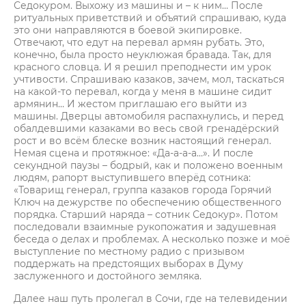
Седокуром. Выхожу из машины и – к ним… После
ритуальных приветствий и объятий спрашиваю, куда
это они направляются в боевой экипировке.
Отвечают, что едут на перевал армян рубать. Это,
конечно, была просто неуклюжая бравада. Так, для
красного словца. И я решил преподнести им урок
учтивости. Спрашиваю казаков, зачем, мол, таскаться
на какой-то перевал, когда у меня в машине сидит
армянин… И жестом приглашаю его выйти из
машины. Дверцы автомобиля распахнулись, и перед
обалдевшими казаками во весь свой гренадёрский
рост и во всём блеске возник настоящий генерал.
Немая сцена и протяжное: «Да-а-а-а…». И после
секундной паузы – бодрый, как и положено военным
людям, рапорт выступившего вперёд сотника:
«Товарищ генерал, группа казаков города Горячий
Ключ на дежурстве по обеспечению общественного
порядка. Старший наряда – сотник Седокур». Потом
последовали взаимные рукопожатия и задушевная
беседа о делах и проблемах. А несколько позже и моё
выступление по местному радио с призывом
поддержать на предстоящих выборах в Думу
заслуженного и достойного земляка.
Далее наш путь пролегал в Сочи, где на телевидении