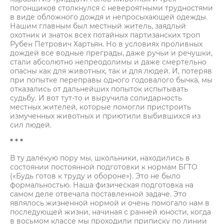
погонщиков столкнулся с невероятными трудностями
в виде обложного дождя и непросыхающей одежды.
Нашим главным был местный житель, заядлый
охотник и знаток всех потайных партизанских троп
Рубен Петрович Хартьян. Но в условиях проливных
дождей все водные преграды, даже ручьи и речушки,
стали абсолютно непреодолимы и даже смертельно
опасны как для животных, так и для людей. И, потеряв
при попытке переправы одного годовалого бычка, мы
отказались от дальнейших попыток испытывать
судьбу. И вот тут-то и выручила солидарность
местных жителей, которые помогли пристроить
измученных животных и приютили выбившихся из
сил людей.
* * *
В ту далёкую пору мы, школьники, находились в
состоянии постоянной подготовки к нормам БГТО
(«Будь готов к труду и обороне»). Это не было
формальностью. Наша физическая подготовка на
самом деле отвечала поставленной задаче. Это
являлось жизненной нормой и очень помогало нам в
последующей жизни, начиная с ранней юности, когда
в восьмом классе мы проходили приписку по линии