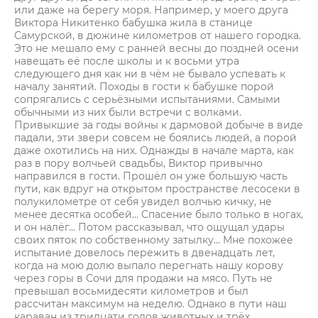
или даже на берегу моря. Например, у моего друга
Виктора Никитенко бабушка жила в станице
Самурской, в дюжине километров от нашего городка.
Это не мешало ему с ранней весны до поздней осени
навещать её после школы и к восьми утра
следующего дня как ни в чём не бывало успевать к
началу занятий. Походы в гости к бабушке порой
сопрягались с серьёзными испытаниями. Самыми
обычными из них были встречи с волками.
Привыкшие за годы войны к дармовой добыче в виде
падали, эти звери совсем не боялись людей, а порой
даже охотились на них. Однажды в начале марта, как
раз в пору волчьей свадьбы, Виктор привычно
направился в гости. Прошёл он уже большую часть
пути, как вдруг на открытом пространстве лесосеки в
полукилометре от себя увидел волчью кичку, не
менее десятка особей… Спасение было только в ногах,
и он налёг… Потом рассказывал, что ощущал удары
своих пяток по собственному затылку… Мне похожее
испытание довелось пережить в двенадцать лет,
когда на мою долю выпало перегнать нашу корову
через горы в Сочи для продажи на мясо. Путь не
превышал восьмидесяти километров и был
рассчитан максимум на неделю. Однако в пути наш
караван из тридцати голов животных и трёх