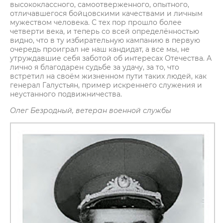
высококлассного, самоотверженного, опытного,
отличавшегося бойцовскими качествами и личным
мужеством человека. С тех пор прошло более
четверти века, и теперь со всей определённостью
видно, что в ту избирательную кампанию в первую
очередь проиграл не наш кандидат, а все мы, не
утруждавшие себя заботой об интересах Отечества. А
лично я благодарен судьбе за удачу, за то, что
встретил на своём жизненном пути таких людей, как
генерал Галустьян, пример искреннего служения и
неустанного подвижничества.
Олег Безродный, ветеран военной службы