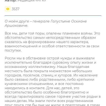
Автор:
Редакция «НГК»
3537
О моём друге – генерале Галустьяне Оскиане
Аршаковиче.
Все мы, дети той поры, опалены пламенем войны. Это
обстоятельство самым непосредственным образом
сказалось на формировании нашего характера,
взаимоотношений и особой ответственности за свои
поступки.
Росли мы в обстановке острой нужды и выживали
исключительно благодаря суровому опыту жизни и
осознанному коллективизму. Наша благодатная
местность была покрыта множеством небольших
городков, посёлков, станиц и хуторов. Их население
было связано либо родственными, либо крепкими
куначескими отношениями, и все постоянно
находились в контакте. Для нас, детей, это
обстоятельство было особенно благоприятно и
всегда гарантировало самое горячее участие родни в
наших делах. Мы знали почти всех родственников
друг друга, где бы они ни жили: в предгорьях, в горах