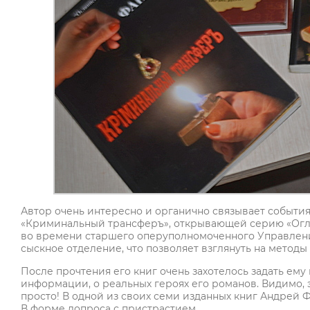
Автор очень интересно и органично связывает событи
«Криминальный трансферъ», открывающей серию «Огля
во времени старшего оперуполномоченного Управлени
сыскное отделение, что позволяет взглянуть на мето
После прочтения его книг очень захотелось задать ему 
информации, о реальных героях его романов. Видимо, 
просто! В одной из своих семи изданных книг Андрей 
В форме допроса с пристрастием.