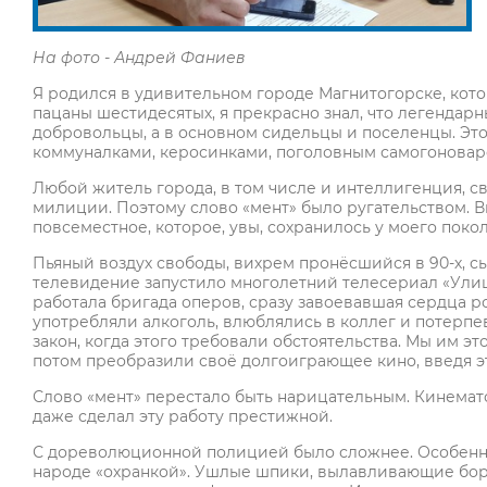
На фото - Андрей Фаниев
Я родился в удивительном городе Магнитогорске, кот
пацаны шестидесятых, я прекрасно знал, что легендар
добровольцы, а в основном сидельцы и поселенцы. Эт
коммуналками, керосинками, поголовным самогоноваре
Любой житель города, в том числе и интеллигенция, с
милиции. Поэтому слово «мент» было ругательством.
повсеместное, которое, увы, сохранилось у моего поко
Пьяный воздух свободы, вихрем пронёсшийся в 90-х, 
телевидение запустило многолетний телесериал «Улиц
работала бригада оперов, сразу завоевавшая сердца р
употребляли алкоголь, влюблялись в коллег и потерпе
закон, когда этого требовали обстоятельства. Мы им э
потом преобразили своё долгоиграющее кино, введя эт
Слово «мент» перестало быть нарицательным. Кинемат
даже сделал эту работу престижной.
С дореволюционной полицией было сложнее. Особенно 
народе «охранкой». Ушлые шпики, вылавливающие бор