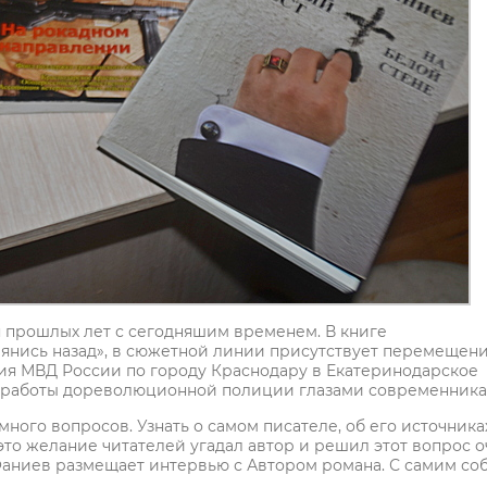
я прошлых лет с сегодняшим временем. В книге
нись назад», в сюжетной линии присутствует перемещен
я МВД России по городу Краснодару в Екатеринодарское
ды работы дореволюционной полиции глазами современника
много вопросов. Узнать о самом писателе, об его источника
это желание читателей угадал автор и решил этот вопрос о
Фаниев размещает интервью с Автором романа. С самим соб