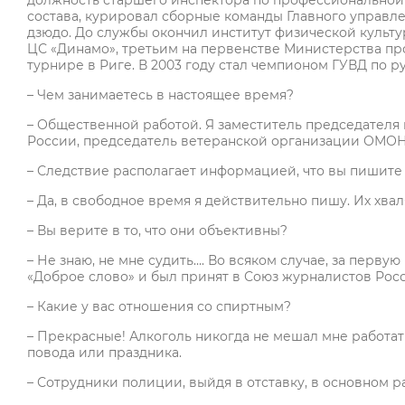
должность старшего инспектора по профессиональной 
состава, курировал сборные команды Главного управле
дзюдо. До службы окончил институт физической культу
ЦС «Динамо», третьим на первенстве Министерства 
турнире в Риге. В 2003 году стал чемпионом ГУВД по 
– Чем занимаетесь в настоящее время?
– Общественной работой. Я заместитель председателя
России, председатель ветеранской организации ОМОН
– Следствие располагает информацией, что вы пишите к
– Да, в свободное время я действительно пишу. Их хвал
– Вы верите в то, что они объективны?
– Не знаю, не мне судить…. Во всяком случае, за перву
«Доброе слово» и был принят в Союз журналистов Рос
– Какие у вас отношения со спиртным?
– Прекрасные! Алкоголь никогда не мешал мне работать
повода или праздника.
– Сотрудники полиции, выйдя в отставку, в основном ра