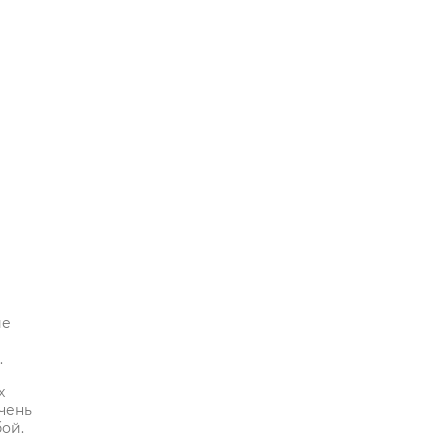
ие
.
х
чень
ой.