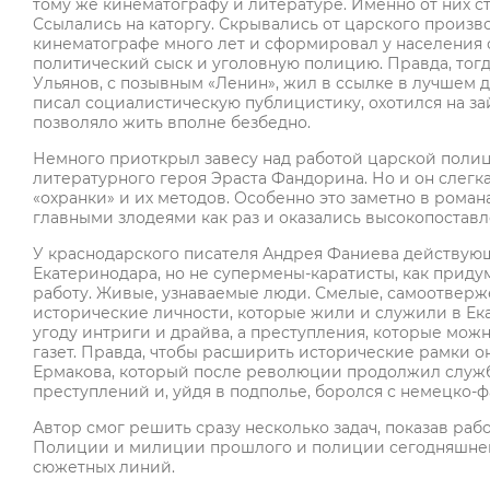
тому же кинематографу и литературе. Именно от них
Ссылались на каторгу. Скрывались от царского произв
кинематографе много лет и сформировал у населения
политический сыск и уголовную полицию. Правда, тогд
Ульянов, с позывным «Ленин», жил в ссылке в лучшем 
писал социалистическую публицистику, охотился на за
позволяло жить вполне безбедно.
Немного приоткрыл завесу над работой царской полиц
литературного героя Эраста Фандорина. Но и он слегк
«охранки» и их методов. Особенно это заметно в романа
главными злодеями как раз и оказались высокопостав
У краснодарского писателя Андрея Фаниева действую
Екатеринодара, но не супермены-каратисты, как прид
работу. Живые, узнаваемые люди. Смелые, самоотверже
исторические личности, которые жили и служили в Ек
угоду интриги и драйва, а преступления, которые можн
газет. Правда, чтобы расширить исторические рамки о
Ермакова, который после революции продолжил служб
преступлений и, уйдя в подполье, боролся с немецко-
Автор смог решить сразу несколько задач, показав ра
Полиции и милиции прошлого и полиции сегодняшней,
сюжетных линий.