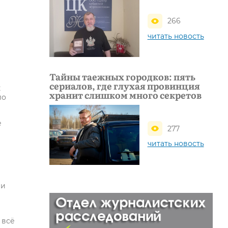
266
читать новость
Тайны таежных городков: пять
сериалов, где глухая провинция
к
хранит слишком много секретов
ло
е
277
читать новость
 и
 всё