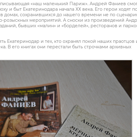
 описывающая «наш маленький Париж». Андрей Фаниев смо
оху и быт Екатеринодара начала ХХ века. Его герои ходят п
в домах, сохранившихся до нашего времени не по сценар
но-розыскных мероприятий. А сноски из произведений Анд
зданий, бывших «малин» и «борделей», ресторанов и парко
ить Екатеринодар и тех, кто охранял покой наших праотцов 
ка. В его книгах они перестали быть строчками архивных