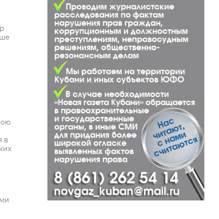
ир
ьше
вою
я в
ких
ями