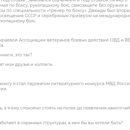
подготовке. Занимался обучением и подготовкой личного
ния по боксу, рукопашному бою, самозащите без оружия и
ры по специальности «тренер по боксу». Дважды был вторы
просвещения СССР и серебряным призёром на международн
рукопашному бою.
 краевой Ассоциации ветеранов боевых действий ОВД и В
а.
ниги, это так?
ят мои друзья и коллеги.
ю книгу я стал лауреатом литературного конкурса МВД Росс
сии.
, а я ему спокойно стоять на полке до появления какого-ни
ботают в охранных структурах, а кем бы вы хотели быть?