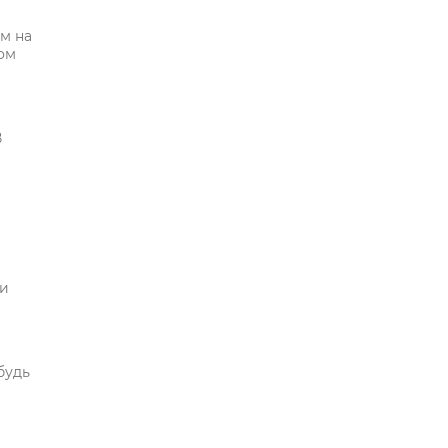
м на
ом
В
ии
будь