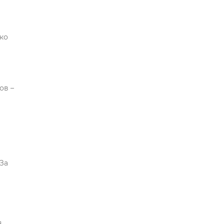
ко
ов –
 За
я