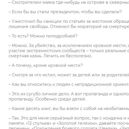
– Смотрителем маяка где-нибудь на острове в северны
– Если бы вы стали президентом, чтобы вы сделали?
– Ужесточил бы санкции по статьям за жестокое обращ
лишение свободы. Отменил бы мораторий на смертную
– То есть? Можно поподробней?
– Можно. За убийство, за исключением кровной мести,
участие экстремистских сообществ – только реальные с
смертная казнь. Лечить их бесполезно.
– А почему, кроме кровной мести?
– Смотря за что мстил, может за детей или за родителей
– Как вы относитесь к людям с нетрадиционной ориен
– Это их сугубо личное дело. А вот пропаганда и однопо
пропаганду. Особенно среди детей.
– Какие десять книг, вы бы взяли с собой на необитаем
– Так. Это для меня серьёзный вопрос, так с кондачка 
памяти. «12 стульев» и «Золотой телёнок», давайте пос
перемен», «Похождения бравого солдата Швейка», «За