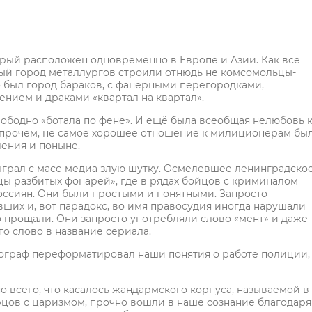
орый расположен одновременно в Европе и Азии. Как все
ный город металлургов строили отнюдь не комсомольцы-
о был город бараков, с фанерными перегородками,
нием и драками «квартал на квартал».
вободно «ботала по фене». И ещё была всеобщая нелюбовь 
 Впрочем, не самое хорошее отношение к милиционерам бы
ления и поныне.
сыграл с масс-медиа злую шутку. Осмелевшее ленинградско
ы разбитых фонарей», где в рядах бойцов с криминалом
оссиян. Они были простыми и понятными. Запросто
вших и, вот парадокс, во имя правосудия иногда нарушали
то прощали. Они запросто употребляли слово «мент» и даже
о слово в название сериала.
ограф переформатировал наши понятия о работе полиции,
всего, что касалось жандармского корпуса, называемой в
цов с царизмом, прочно вошли в наше сознание благодаря