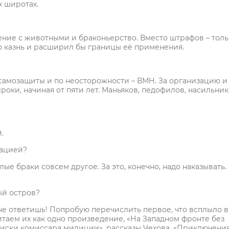
х широтах.
ение с животными и браконьерство. Вместо штрафов – толь
 казнь и расширил бы границы её применения.
 самозащиты и по неосторожности – ВМН. За организацию и
роки, начиная от пяти лет. Маньяков, педофилов, насильник
.
тацией?
лые браки совсем другое. За это, конечно, надо наказывать.
ый остров?
и не ответишь! Попробую перечислить первое, что всплыло в
читаем их как одно произведение, «На Западном фронте без
писки комиссара милиции», рассказы Чехова, «Приключени