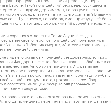
 страдали народовольцы, большевики-революционеры.
ола в Европе. Такой полицейский беспредел осуждался в
 стереотип жандарма-держиморды, не разделявшего
а никто не обращал внимания на то, что ссыльный Владим
доме села Шушенского, не работал, имел прислугу, всё бол
йцев и получал от царского режима 48 рублей в месяц, что
ии и охранного отделения Борис Акунин*, создав
а отстранял своего героя от полицейской номенклатуры
х «Азазель», «Любовник смерти», «Статский советник», где
ленные полицейские чины.
щие лица его романов – полицейские дореволюционного
уманный Фандорин, а самые обычные люди, влюблённые в с
нные, честные. Автор их не придумал. Это реальные
атеринодаре и раскрывали не сфантазированные злодеяни
о найти в архивах, хрониках и газетных публикациях кубанс
н всё же ввёл придуманного, проходного героя Лавра
у в советской милиции, раскрыл ряд резонансных
фашистскими оккупантами.
боту правоохранительных органов разных временных эпох.
 иногда причудливо переплетая их интригами и фантази