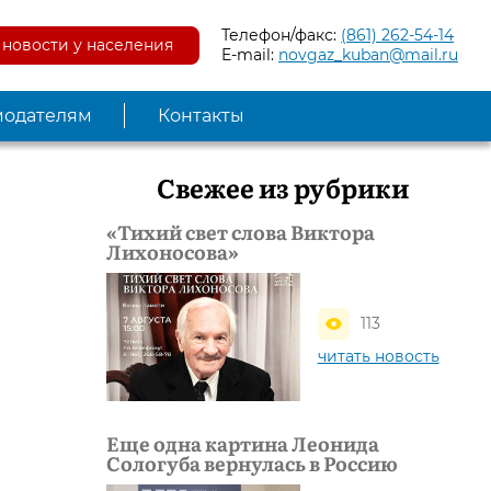
Телефон/факс:
(861) 262-54-14
новости у населения
E-mail:
novgaz_kuban@mail.ru
модателям
Контакты
Свежее из рубрики
«Тихий свет слова Виктора
Лихоносова»
113
читать новость
Еще одна картина Леонида
Сологуба вернулась в Россию