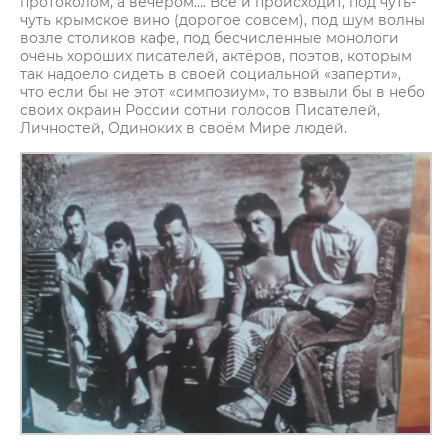
протоколом, а вечером…. Всё и происходит, под чуть-
чуть крымское вино (дорогое совсем), под шум волны
возле столиков кафе, под бесчисленные монологи
очень хороших писателей, актёров, поэтов, которым
так надоело сидеть в своей социальной «заперти»,
что если бы не этот «симпозиум», то взвыли бы в небо
своих окраин России сотни голосов Писателей,
Личностей, Одиноких в своём Мире людей.