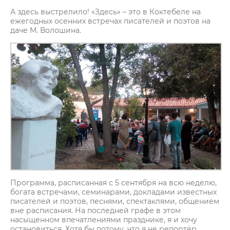
А здесь выстрелило! «Здесь» – это в Коктебеле на
ежегодных осенних встречах писателей и поэтов на
даче М. Волошина.
Программа, расписанная с 5 сентября на всю неделю,
богата встречами, семинарами, докладами известных
писателей и поэтов, песнями, спектаклями, общением
вне расписания. На последней графе в этом
насыщенном впечатлениями празднике, я и хочу
остановиться. Хотя бы потому, что я не репортёр,