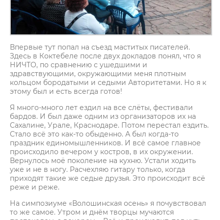
Впервые тут попал на съезд маститых писателей.
Здесь в Коктебеле после двух докладов понял, что я
НИЧТО, по сравнению с ушедшими и
здравствующими, окружающими меня плотным
кольцом бородатыми и седыми Авторитетами. Но я к
этому был и есть всегда готов!
Я много-много лет ездил на все слёты, фестивали
бардов. И был даже одним из организаторов их на
Сахалине, Урале, Краснодаре. Потом перестал ездить.
Стало всё это как-то обыденно. А был когда-то
праздник единомышленников. И всё самое главное
происходило вечером у костров, в их окружении.
Вернулось моё поколение на кухню. Устали ходить
уже и не в ногу. Расчехляю гитару только, когда
приходят такие же седые друзья. Это происходит всё
реже и реже.
На симпозиуме «Волошинская осень» я почувствовал
то же самое. Утром и днём творцы мучаются