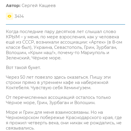
Автор:
Сергей Кащеев
3414
Когда последние пару десятков лет слышал слово
КРЫМ – у меня, по мере взросления, как у человека
ещё из СССР, возникали ассоциации: «Артек» (в 8-ом
классе был), Украина, Севастополь, Грин, Зурбаган,
Волошин, «Крым наш!», почему-то Мариуполь и
Зеленский, Чёрное море.
Вот такой букет.
Через 50 лет повезло здесь оказаться. Пишу эти
строки прямо в утреннем кафе на набережной
Коктебеля. Чувствую себя Хемингуэем.
От перечисленных ассоциаций осталось только
Чёрное море, Грин, Зурбаган и Волошин.
Море и Грин для меня взаимосвязаны. Но на
Черноморском побережье Краснодарского края, где
я прожил четверть века, они никак не рождались, не
связывались.