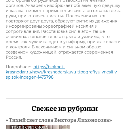
со стороны сотрудников правоохранительных
органов. Акварель изображает обнаженную девушку
и казака в момент применения силы: он схватил ее за
руки, приготовясь «вязать». Положения их тел
повторяют друг друга, образуют ритм: их движения
информированы хореографией насилия и
сопротивления. Расстановка сил в этом танце
очевидна: женское тело открыто и уязвимо, в то
время как мужчина одет в униформу, признак власти
и контроля. В лаконичном и сильном образе,
созданном художницей, отражается современная
Россия.
Подробнее:
https://bloknot-
krasnodar.ru/news/krasnodarskuyu-tipografiyu-vnesli-v-
spisok-inoagen-1475798
Свежее из рубрики
«Тихий свет слова Виктора Лихоносова»