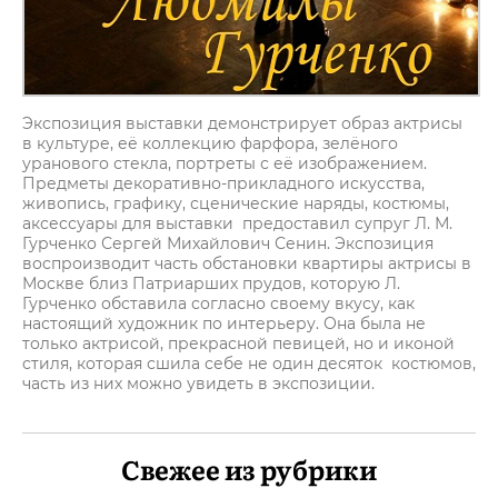
Экспозиция выставки демонстрирует образ актрисы
в культуре, её коллекцию фарфора, зелёного
уранового стекла, портреты с её изображением.
Предметы декоративно-прикладного искусства,
живопись, графику, сценические наряды, костюмы,
аксессуары для выставки предоставил супруг Л. М.
Гурченко Сергей Михайлович Сенин. Экспозиция
воспроизводит часть обстановки квартиры актрисы в
Москве близ Патриарших прудов, которую Л.
Гурченко обставила согласно своему вкусу, как
настоящий художник по интерьеру. Она была не
только актрисой, прекрасной певицей, но и иконой
стиля, которая сшила себе не один десяток костюмов,
часть из них можно увидеть в экспозиции.
Свежее из рубрики