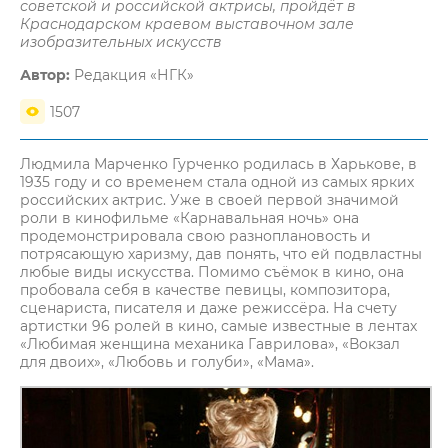
советской и российской актрисы, пройдёт в
Краснодарском краевом выставочном зале
изобразительных искусств
Автор:
Редакция «НГК»
1507
Людмила Марченко Гурченко родилась в Харькове, в
1935 году и со временем стала одной из самых ярких
российских актрис. Уже в своей первой значимой
роли в кинофильме «Карнавальная ночь» она
продемонстрировала свою разноплановость и
потрясающую харизму, дав понять, что ей подвластны
любые виды искусства. Помимо съёмок в кино, она
пробовала себя в качестве певицы, композитора,
сценариста, писателя и даже режиссёра. На счету
артистки 96 ролей в кино, самые известные в лентах
«Любимая женщина механика Гаврилова», «Вокзал
для двоих», «Любовь и голуби», «Мама».