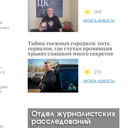
268
читать новость
ей
ских
Тайны таежных городков: пять
сериалов, где глухая провинция
хранит слишком много секретов
ь
279
ого
читать новость
 уже
т
ню