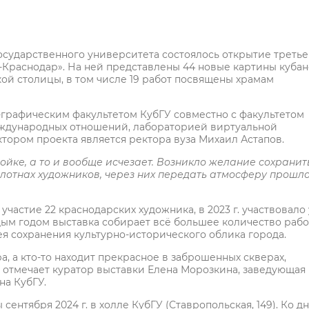
осударственного университета состоялось открытие треть
Краснодар». На ней представлены 44 новые картины кубан
ой столицы, в том числе 19 работ посвящены храмам
-графическим факультетом КубГУ совместно с факультетом
еждународных отношений, лабораторией виртуальной
тором проекта является ректора вуза Михаил Астапов.
ойке, а то и вообще исчезает. Возникло желание сохранит
лотнах художников, через них передать атмосферу прошл
участие 22 краснодарских художника, в 2023 г. участвовало
дым годом выставка собирает всё большее количество рабо
я сохранения культурно-исторического облика города.
, а кто-то находит прекрасное в заброшенных скверах,
– отмечает куратор выставки Елена Морозкина, заведующая
на КубГУ.
ентября 2024 г. в холле КубГУ (Ставропольская, 149). Ко д