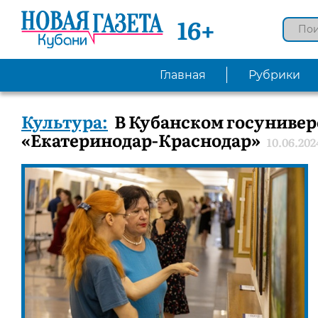
16+
Главная
Рубрики
Культура:
В Кубанском госунивер
«Екатеринодар-Краснодар»
10.06.202