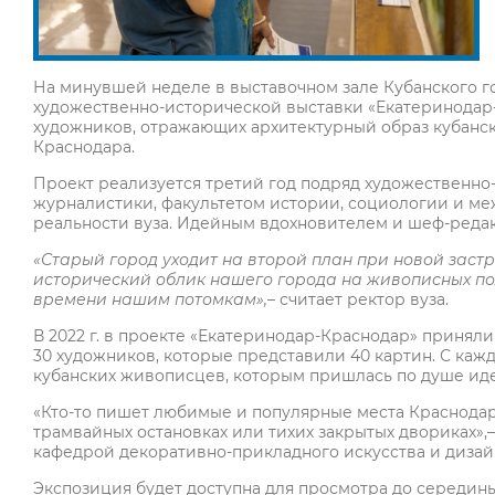
На минувшей неделе в выставочном зале Кубанского г
художественно-исторической выставки «Екатеринодар-
художников, отражающих архитектурный образ кубанск
Краснодара.
Проект реализуется третий год подряд художественно
журналистики, факультетом истории, социологии и м
реальности вуза. Идейным вдохновителем и шеф-редак
«Старый город уходит на второй план при новой застр
исторический облик нашего города на живописных по
времени нашим потомкам»,
– считает ректор вуза.
В 2022 г. в проекте «Екатеринодар-Краснодар» приняли 
30 художников, которые представили 40 картин. С каж
кубанских живописцев, которым пришлась по душе иде
«Кто-то пишет любимые и популярные места Краснодара
трамвайных остановках или тихих закрытых двориках»,
кафедрой декоративно-прикладного искусства и дизай
Экспозиция будет доступна для просмотра до середины с