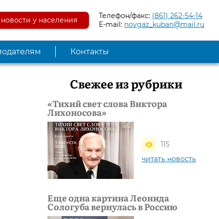
Телефон/факс:
(861) 262-54-14
новости у населения
E-mail:
novgaz_kuban@mail.ru
модателям
Контакты
Свежее из рубрики
«Тихий свет слова Виктора
Лихоносова»
115
читать новость
Еще одна картина Леонида
Сологуба вернулась в Россию