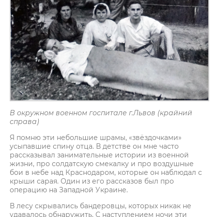
В окружном военном госпитале г.Львов (крайний
справа)
Я помню эти небольшие шрамы, «звёздочками»
усыпавшие спину отца. В детстве он мне часто
рассказывал занимательные истории из военной
жизни, про солдатскую смекалку и про воздушные
бои в небе над Краснодаром, которые он наблюдал с
крыши сарая. Один из его рассказов был про
операцию на Западной Украине.
В лесу скрывались бандеровцы, которых никак не
удавалось обнаружить. С наступлением ночи эти