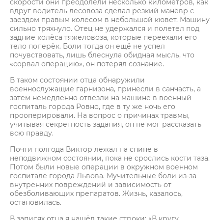
скорости они преодолели несколько километров, как
вдруг водитель лесовоза сделал резкий манёвр с
заездом правым колёсом в небольшой кювет. Машину
сильно тряхнуло. Отец не удержался и полетел под
задние колёса тяжеловоза, которые переехали его
тело поперёк. Боли тогда он ещё не успел
почувствовать, лишь блеснула обидная мысль, что
«сорвал операцию», он потерял сознание.
В таком состоянии отца обнаружили
военнослужащие гарнизона, принесли в санчасть, а
затем немедленно отвезли на машине в военный
госпиталь города Ровно, где в ту же ночь его
прооперировали. На вопрос о причинах травмы,
учитывая секретность задания, он не мог рассказать
всю правду.
Почти полгода Виктор лежал на спине в
неподвижном состоянии, пока не срослись кости таза.
Потом были новые операции в окружном военном
госпитале города Львова. Мучительные боли из-за
внутренних повреждений и зависимость от
обезболивающих препаратов. Жизнь, казалось,
остановилась.
В записях отца я нашёл такие строки: «В кругу