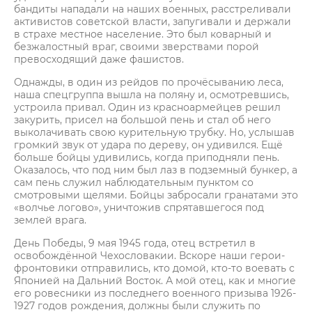
бандиты нападали на наших военных, расстреливали
активистов советской власти, запугивали и держали
в страхе местное население. Это был коварный и
безжалостный враг, своими зверствами порой
превосходящий даже фашистов.
Однажды, в один из рейдов по прочёсыванию леса,
наша спецгруппа вышла на поляну и, осмотревшись,
устроила привал. Один из красноармейцев решил
закурить, присел на большой пень и стал об него
выколачивать свою курительную трубку. Но, услышав
громкий звук от удара по дереву, он удивился. Ещё
больше бойцы удивились, когда приподняли пень.
Оказалось, что под ним был лаз в подземный бункер, а
сам пень служил наблюдательным пунктом со
смотровыми щелями. Бойцы забросали гранатами это
«волчье логово», уничтожив спрятавшегося под
землей врага.
День Победы, 9 мая 1945 года, отец встретил в
освобождённой Чехословакии. Вскоре наши герои-
фронтовики отправились, кто домой, кто-то воевать с
Японией на Дальний Восток. А мой отец, как и многие
его ровесники из последнего военного призыва 1926-
1927 годов рождения, должны были служить по