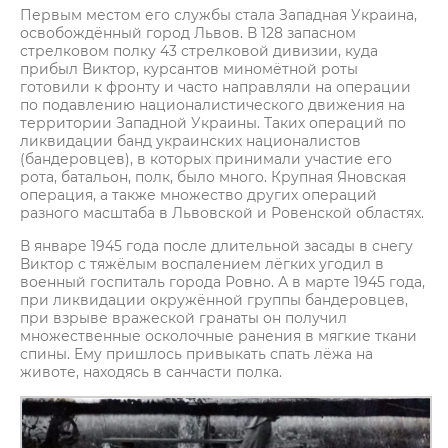
Первым местом его службы стала Западная Украина,
освобождённый город Львов. В 128 запасном
стрелковом полку 43 стрелковой дивизии, куда
прибыл Виктор, курсантов миномётной роты
готовили к фронту и часто направляли на операции
по подавлению националистического движения на
территории Западной Украины. Таких операций по
ликвидации банд украинских националистов
(бандеровцев), в которых принимали участие его
рота, батальон, полк, было много. Крупная Яновская
операция, а также множество других операций
разного масштаба в Львовской и Ровенской областях.
В январе 1945 года после длительной засады в снегу
Виктор с тяжёлым воспалением лёгких угодил в
военный госпиталь города Ровно. А в марте 1945 года,
при ликвидации окружённой группы бандеровцев,
при взрыве вражеской гранаты он получил
множественные осколочные ранения в мягкие ткани
спины. Ему пришлось привыкать спать лёжа на
животе, находясь в санчасти полка.