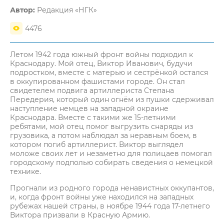
Автор:
Редакция «НГК»
4476
Летом 1942 года южный фронт войны подходил к
Краснодару. Мой отец, Виктор Иванович, будучи
подростком, вместе с матерью и сестрёнкой остался
в оккупированном фашистами городе. Он стал
свидетелем подвига артиллериста Степана
Передерия, который один огнём из пушки сдерживал
наступление немцев на западной окраине
Краснодара. Вместе с такими же 15-летними
ребятами, мой отец помог выгрузить снаряды из
грузовика, а потом наблюдал за неравным боем, в
котором погиб артиллерист. Виктор выглядел
моложе своих лет и незаметно для полицаев помогал
городскому подполью собирать сведения о немецкой
технике.
Прогнали из родного города ненавистных оккупантов,
и, когда фронт войны уже находился на западных
рубежах нашей страны, в ноябре 1944 года 17-летнего
Виктора призвали в Красную Армию.