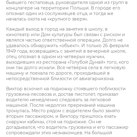
бывшего гестаповца, руководителя одной из групп в
концлагере на территории Польши. В городе его
опознал один из сослуживцев отца, и тогда же
началась охота на «крупного зверя».
Каждый выход в город на занятия в школу, в
кинотеатр или Дом культуры был связан с риском и
являлся частью ответственной операции. Долго не
удавалось обнаружить «объект». И только 26 февраля
1949 года, возвращаясь с занятий в вечерней школе,
отец опознал в одном из четверых мужчин,
выходивших из ресторана «Голубой Дунай» того, кого
они так долго искали. Вся четвёрка села в легковую
машину и поехала по дороге, проходившей в
непосредственной близости от авиагарнизона.
Виктор вскочил на подножку стоявшего поблизости
грузовика-лесовоза и, достав пистолет, приказал
водителю немедленно следовать за легковой
машиной. После недолгих пререканий машина
тронулась. Место рядом с водителем было занято
вторым пассажиром, и Виктору пришлось ехать
снаружи кабины, стоя на подножке. Он не
догадывался, что водитель грузовика и его пассажир
сопровождали этих незнакомцев. На большой