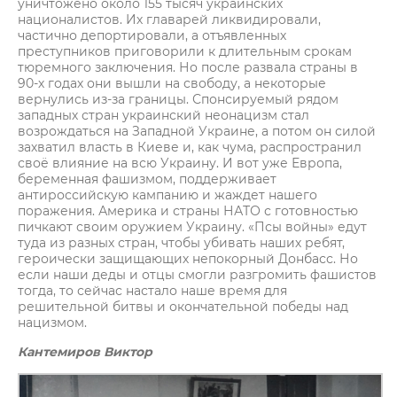
уничтожено около 155 тысяч украинских
националистов. Их главарей ликвидировали,
частично депортировали, а отъявленных
преступников приговорили к длительным срокам
тюремного заключения. Но после развала страны в
90-х годах они вышли на свободу, а некоторые
вернулись из-за границы. Спонсируемый рядом
западных стран украинский неонацизм стал
возрождаться на Западной Украине, а потом он силой
захватил власть в Киеве и, как чума, распространил
своё влияние на всю Украину. И вот уже Европа,
беременная фашизмом, поддерживает
антироссийскую кампанию и жаждет нашего
поражения. Америка и страны НАТО с готовностью
пичкают своим оружием Украину. «Псы войны» едут
туда из разных стран, чтобы убивать наших ребят,
героически защищающих непокорный Донбасс. Но
если наши деды и отцы смогли разгромить фашистов
тогда, то сейчас настало наше время для
решительной битвы и окончательной победы над
нацизмом.
Кантемиров Виктор