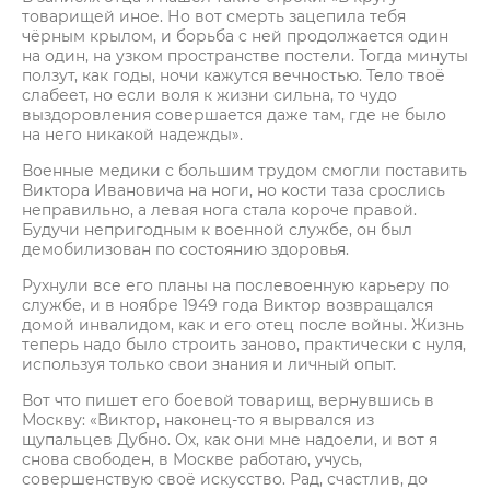
товарищей иное. Но вот смерть зацепила тебя
чёрным крылом, и борьба с ней продолжается один
на один, на узком пространстве постели. Тогда минуты
ползут, как годы, ночи кажутся вечностью. Тело твоё
слабеет, но если воля к жизни сильна, то чудо
выздоровления совершается даже там, где не было
на него никакой надежды».
Военные медики с большим трудом смогли поставить
Виктора Ивановича на ноги, но кости таза срослись
неправильно, а левая нога стала короче правой.
Будучи непригодным к военной службе, он был
демобилизован по состоянию здоровья.
Рухнули все его планы на послевоенную карьеру по
службе, и в ноябре 1949 года Виктор возвращался
домой инвалидом, как и его отец после войны. Жизнь
теперь надо было строить заново, практически с нуля,
используя только свои знания и личный опыт.
Вот что пишет его боевой товарищ, вернувшись в
Москву: «Виктор, наконец-то я вырвался из
щупальцев Дубно. Ох, как они мне надоели, и вот я
снова свободен, в Москве работаю, учусь,
совершенствую своё искусство. Рад, счастлив, до