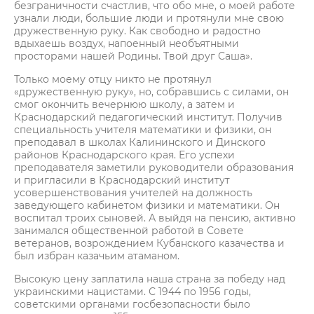
безграничности счастлив, что обо мне, о моей работе
узнали люди, большие люди и протянули мне свою
дружественную руку. Как свободно и радостно
вдыхаешь воздух, напоенный необъятными
просторами нашей Родины. Твой друг Саша».
Только моему отцу никто не протянул
«дружественную руку», но, собравшись с силами, он
смог окончить вечернюю школу, а затем и
Краснодарский педагогический институт. Получив
специальность учителя математики и физики, он
преподавал в школах Калининского и Динского
районов Краснодарского края. Его успехи
преподавателя заметили руководители образования
и пригласили в Краснодарский институт
усовершенствования учителей на должность
заведующего кабинетом физики и математики. Он
воспитал троих сыновей. А выйдя на пенсию, активно
занимался общественной работой в Совете
ветеранов, возрождением Кубанского казачества и
был избран казачьим атаманом.
Высокую цену заплатила наша страна за победу над
украинскими нацистами. С 1944 по 1956 годы,
советскими органами госбезопасности было