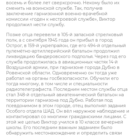
восемь и более лет сверхсрочно. Некому было их
сменить на воинской службе. Так, получив
заключение гарнизонной военно-врачебной
комиссии «годен к нестроевой службе», Виктор
продолжил нести службу.
Позже отца перевели в 105-й запасной стрелковый
полк, а с сентября 1945 года он прибыл в город
Острог, в 159-й укрепрайон, где его 494-й отдельный
пулемётно-артиллерийский батальон продолжил
ликвидацию бандеровского подполья. Через год его
служба продолжилась в авиационных частях 14-й
Воздушной армии, при гарнизоне города Дубно в
Ровенской области. Одновременно он тогда уже
работал на органы госбезопасности. Обучили его
тогда многому, в том числе и специальности
радиотелеграфиста. Последним местом службы отца
стал 348-й отдельный авиатехнический батальон на
территории гарнизона под Дубно. Работая под
псевдонимом в этом городе, отец выполнял задания
Особого отдела ШАД. Он вёл наружное наблюдение и
контактировал со многими гражданскими лицами. С
этой же целью Виктор учился в 10 классе вечерней
школы. Его последним важным заданием было
обнаружить местонахождение и определить связи