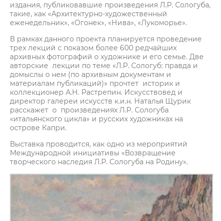
издания, публиковавшие произведения Л.Р. Сологуба,
такие, как «Архитектурно-художественный
еженедельник», «Огонек», «Нива», «Лукоморье».
В рамках данного проекта планируется проведение
трех лекций с показом более 600 редчайших
архивных фотографий о художнике и его семье. Две
авторские лекции по теме «Л.Р. Сологуб: правда и
домыслы о нем (по архивным документам и
материалам публикаций)» прочтет историк и
коллекционер А.Н. Растрепин. Искусствовед и
директор галереи искусств к.и.н. Наталья Щурик
расскажет о произведениях Л.Р. Сологуба
«итальянского цикла» и русских художниках на
острове Капри.
Выставка проводится, как одно из мероприятий
Международной инициативы «Возвращение
творческого наследия Л.Р. Сологуба на Родину».