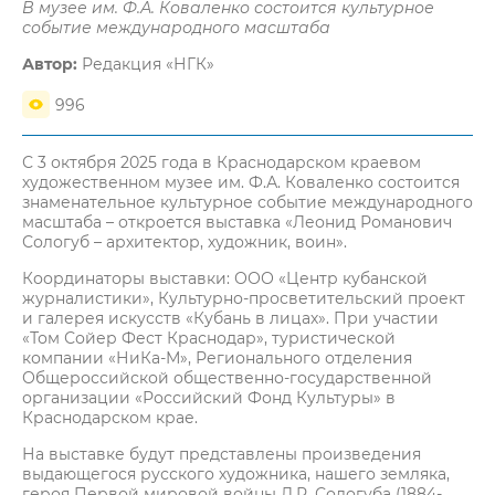
В музее им. Ф.А. Коваленко состоится культурное
событие международного масштаба
Автор:
Редакция «НГК»
996
С 3 октября 2025 года в Краснодарском краевом
художественном музее им. Ф.А. Коваленко состоится
знаменательное культурное событие международного
масштаба – откроется выставка «Леонид Романович
Сологуб – архитектор, художник, воин».
Координаторы выставки: ООО «Центр кубанской
журналистики», Культурно-просветительский проект
и галерея искусств «Кубань в лицах». При участии
«Том Сойер Фест Краснодар», туристической
компании «НиКа-М», Регионального отделения
Общероссийской общественно-государственной
организации «Российский Фонд Культуры» в
Краснодарском крае.
На выставке будут представлены произведения
выдающегося русского художника, нашего земляка,
героя Первой мировой войны Л.Р. Сологуба (1884-