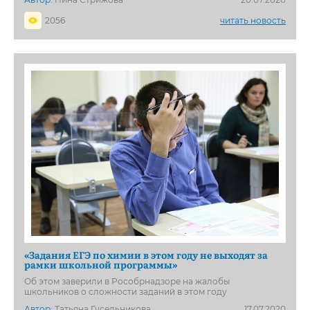
2056
читать новость
«Задания ЕГЭ по химии в этом году не выходят за
рамки школьной программы»
Об этом заверили в Рособрнадзоре на жалобы
школьников о сложности заданий в этом году
Автор:
Татьяна Гусельникова
17.07.2020