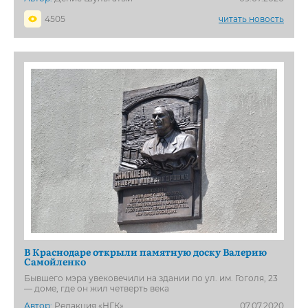
4505
читать новость
В Краснодаре открыли памятную доску Валерию
Самойленко
Бывшего мэра увековечили на здании по ул. им. Гоголя, 23
— доме, где он жил четверть века
Автор:
Редакция «НГК»
07.07.2020