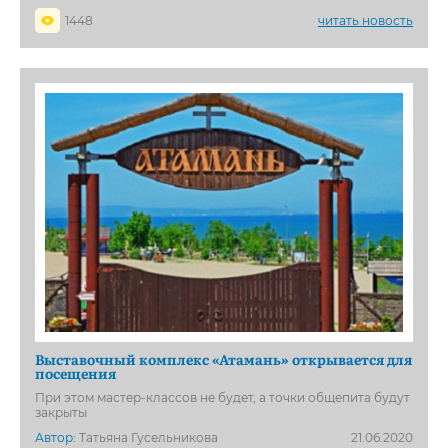
1448
читать новость
Выставочный комплекс «Атамань» открывается для
посещения
При этом мастер-классов не будет, а точки общепита будут
закрыты
Автор:
Татьяна Гусельникова
21.06.2020