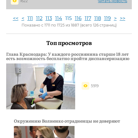
1622
читать новость
<<
<
111
112
113
114
115
116
117
118
119
>
>>
Показано с 1711 по 1725 из 1887 (всего 126 страниц)
Топ просмотров
Глава Краснодара: У каждого россиянина старше 18 лет
есть возможность бесплатно пройти диспансеризацию
5919
Окружению Волненко отрадненцы не доверяют