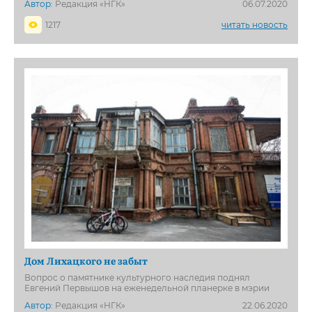
Автор:
Редакция «НГК»
06.07.2020
1217
читать новость
Дом Лихацкого не забыт
Вопрос о памятнике культурного наследия поднял
Евгений Первышов на еженедельной планерке в мэрии
Автор:
Редакция «НГК»
22.06.2020