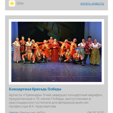
3594
читать новость
Концертная бригада Победы
Артисты «Премьеры» 9 мая завершат концертный марафон,
приуроченный к 75-летию Победы, выступлением в
краснодарском госпитале для ветеранов войн им.
профессора В.К. Красовитова
Автор:
Редакция «НГК»
08.05.2020