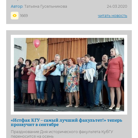
Автор:
Татьяна Гусельникова
24.03.2020
1669
читать новость
«Истфак КГУ – самый лучший факультет!» теперь
прозвучит в сентябре
Празднование Дня исторического факультета КубГУ
переносится на осень