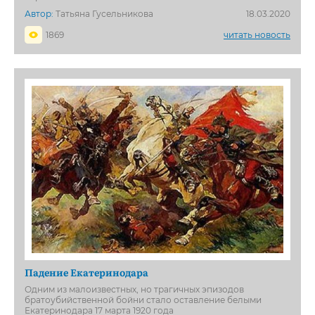
Автор:
Татьяна Гусельникова
18.03.2020
1869
читать новость
Падение Екатеринодара
Одним из малоизвестных, но трагичных эпизодов
братоубийственной бойни стало оставление белыми
Екатеринодара 17 марта 1920 года