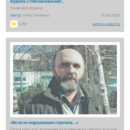
Куринь Стебликивский!..
Тихая моя родина
Автор:
Петр Ткаченко
01.04.2020
4292
читать новость
«Во мгле мерцающие строчки…»
Поэта Николая Зиновьева из Кореновска считают лучшим