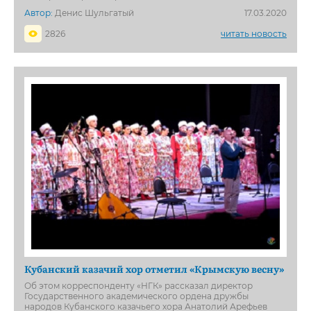
Автор:
Денис Шульгатый
17.03.2020
2826
читать новость
Кубанский казачий хор отметил «Крымскую весну»
Об этом корреспонденту «НГК» рассказал директор
Государственного академического ордена дружбы
народов Кубанского казачьего хора Анатолий Арефьев