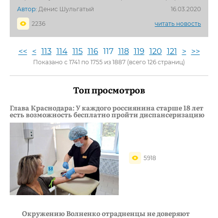
Автор:
Денис Шульгатый
16.03.2020
2236
читать новость
<<
<
113
114
115
116
117
118
119
120
121
>
>>
Показано с 1741 по 1755 из 1887 (всего 126 страниц)
Топ просмотров
Глава Краснодара: У каждого россиянина старше 18 лет
есть возможность бесплатно пройти диспансеризацию
5918
Окружению Волненко отрадненцы не доверяют