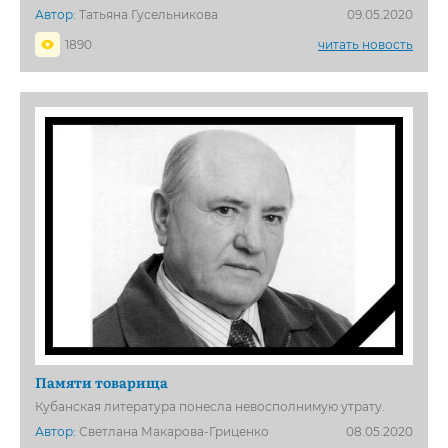
Автор:
Татьяна Гусельникова
09.05.2020
1890
читать новость
Памяти товарища
Кубанская литература понесла невосполнимую утрату.
Автор:
Светлана Макарова-Гриценко
08.05.2020