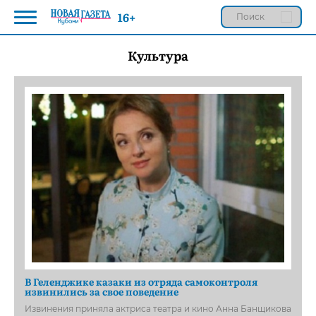
16+
Культура
В Геленджике казаки из отряда самоконтроля
извинились за свое поведение
Извинения приняла актриса театра и кино Анна Банщикова