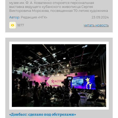
музее им. Ф. А. Коваленко откроется персональная
выставка ведущего кубанского живописца Сергея
Викторовича Морозова, посвященная 70-летию художника
Автор:
Редакция «НГК»
23.09.2024
1877
читать новость
«Донбасс: сделано под обстрелами»