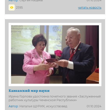
Автор:
Сергей Кащеев
01.10.2024
2595
читать новость
Кавказский мир науки
Ирина Горлова удостоена почетного звания «Заслуженный
работник культуры Чеченской Республики»
Автор:
Наталья ЩУРИК, искусствовед
01.10.2024