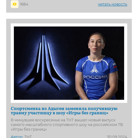
1684
читать новость
Спортсменка из Адыгеи заменила получившую
травму участницу в шоу «Игры без границ»
В минувшее воскресенье на ТНТ вышел новый выпуск
самого масштабного спортивного шоу на российском ТВ
«Игры без границ»
Автор:
ТНТ
30.09.2024