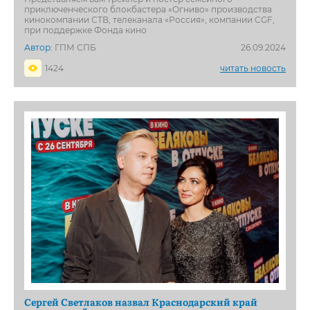
приключенческого блокбастера «Огниво» производства
кинокомпании СТВ, телеканала «Россия», компании CGF,
при поддержке Фонда кино
Автор:
ГПМ СПБ
26.09.2024
1424
читать новость
Сергей Светлаков назвал Краснодарский край