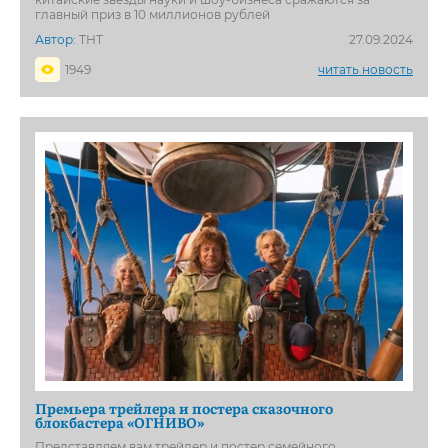
главный приз в 10 миллионов рублей
Автор:
ТНТ
27.09.2024
1949
читать новость
Премьера трейлера и постера сказочного
блокбастера «ОГНИВО»
Представляем вам трейлер и постер семейного