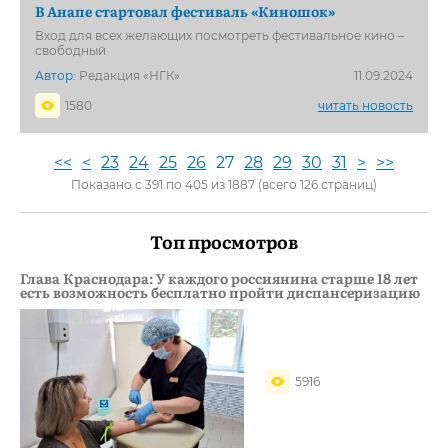
В Анапе стартовал фестиваль «Киношок»
Вход для всех желающих посмотреть фестивальное кино –
свободный
Автор:
Редакция «НГК»
11.09.2024
1580
читать новость
<<
<
23
24
25
26
27
28
29
30
31
>
>>
Показано с 391 по 405 из 1887 (всего 126 страниц)
Топ просмотров
Глава Краснодара: У каждого россиянина старше 18 лет
есть возможность бесплатно пройти диспансеризацию
5916