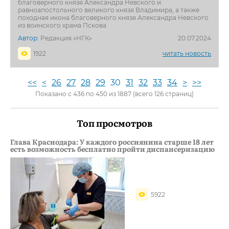
благоверного князя Александра Невского и
равноапостольного великого князя Владимира, а также
походная икона благоверного князя Александра Невского
из воинского храма Пскова
Автор:
Редакция «НГК»
20.07.2024
1922
читать новость
<<
<
26
27
28
29
30
31
32
33
34
>
>>
Показано с 436 по 450 из 1887 (всего 126 страниц)
Топ просмотров
Глава Краснодара: У каждого россиянина старше 18 лет
есть возможность бесплатно пройти диспансеризацию
5922