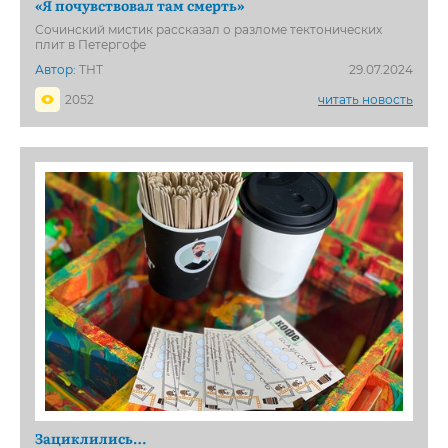
«Я почувствовал там смерть»
Сочинский мистик рассказал о разломе тектонических
плит в Петергофе
Автор:
ТНТ
29.07.2024
2052
читать новость
Зациклились…