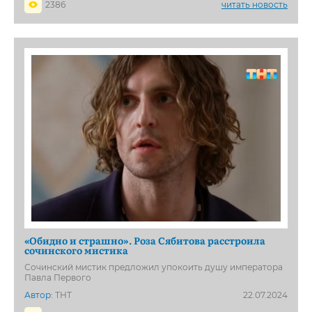
2386
читать новость
«Обидно и страшно». Роза Сябитова расстроила
сочинского мистика
Сочинский мистик предложил упокоить душу императора
Павла Первого
Автор:
ТНТ
22.07.2024