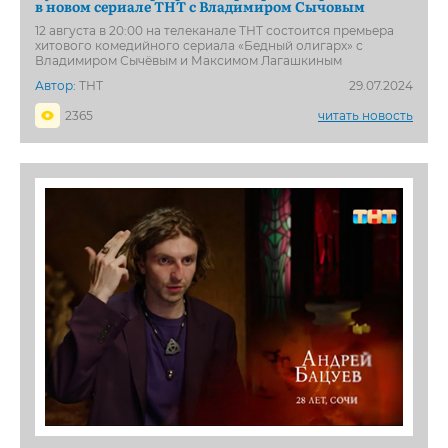
в новом сериале ТНТ с Владимиром Сычовым
12 августа в 20:00 на телеканале ТНТ состоится премьера
хитового комедийного сериала «Бедный олигарх» с
Владимиром Сычёвым и Максимом Лагашкиным
Автор:
ТНТ
29.07.2024
2365
читать новость