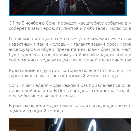
С 1 по 5 ноября в Сочи пройдет масштабное событие в 
соберет дизайнеров, стилистов и любителей моды со в
В течение пяти дней гости смогут познакомиться с ак
известными, так и молодыми талантливыми российски
аксессуаров и обуви, презентации новых брендов, мас
будет уделено тенденциям устойчивой моды, инновац
современных модных идей с культурной идентичность
Креативные индустрии, которые появляются в Сочи, н
турпоток и создают неповторимый имидж города.
Сочинская неделя моды каждый раз привлекает множес
ценителей красоты. В День народного единства, 4 ноя
и самобытность нашей страны.
В рамках недели моды также состоится подведение ит
администрацией города.