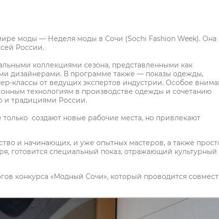
мире моды — Неделя моды в Сочи (Sochi Fashion Week). Она
сей России.
туальными коллекциями сезона, представленными как
ми дизайнерами. В программе также — показы одежды,
тер-классы от ведущих экспертов индустрии. Особое вним
ионным технологиям в производстве одежды и сочетанию
ю и традициями России.
е только создают новые рабочие места, но привлекают
тво и начинающих, и уже опытных мастеров, а также прост
бря, готовится специальный показ, отражающий культурный
огов конкурса «Модный Сочи», который проводится совмест