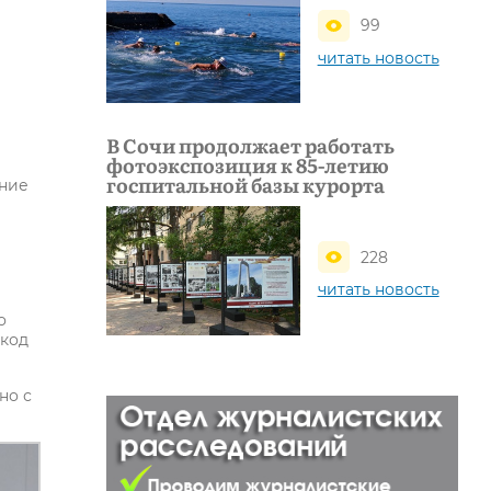
99
читать новость
В Сочи продолжает работать
фотоэкспозиция к 85-летию
госпитальной базы курорта
ание
228
читать новость
о
 код
но с