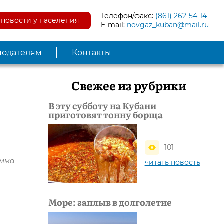
Телефон/факс:
(861) 262-54-14
новости у населения
E-mail:
novgaz_kuban@mail.ru
модателям
Контакты
Свежее из рубрики
В эту субботу на Кубани
приготовят тонну борща
101
амма
читать новость
Море: заплыв в долголетие