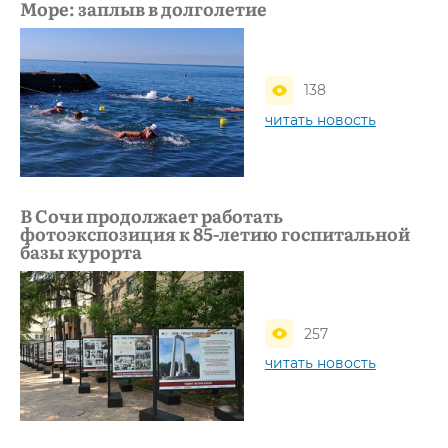
Море: заплыв в долголетие
138
читать новость
В Сочи продолжает работать
фотоэкспозиция к 85-летию госпитальной
базы курорта
257
читать новость