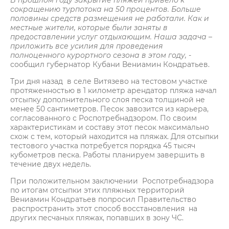
В прошлом году закрытие пляжей привело к
сокращению турпотока на 50 процентов. Больше
половины средств размещения не работали. Как и
местные жители, которые были заняты в
предоставлении услуг отдыхающим. Наша задача –
приложить все усилия для проведения
полноценного курортного сезона в этом году,
-
сообщил губернатор Кубани Вениамин Кондратьев.
Три дня назад в селе Витязево на тестовом участке
протяженностью в 1 километр арендатор пляжа начал
отсыпку дополнительного слоя песка толщиной не
менее 50 сантиметров. Песок завозится из карьера,
согласованного с Роспотребнадзором. По своим
характеристикам и составу этот песок максимально
схож с тем, который находится на пляжах. Для отсыпки
тестового участка потребуется порядка 45 тысяч
кубометров песка. Работы планируем завершить в
течение двух недель.
При положительном заключении Роспотребнадзора
по итогам отсыпки этих пляжных территорий
Вениамин Кондратьев попросил Правительство
распространить этот способ восстановления на
других песчаных пляжах, попавших в зону ЧС.