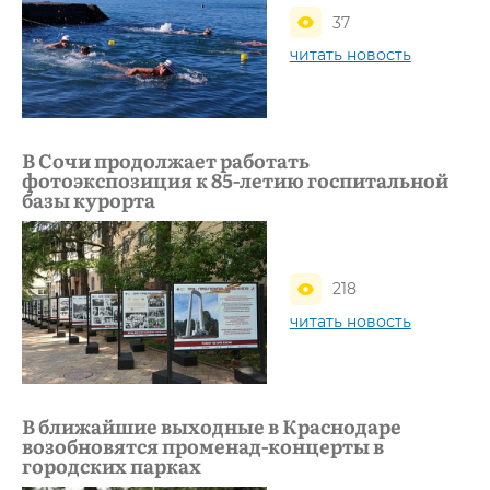
37
читать новость
В Сочи продолжает работать
фотоэкспозиция к 85-летию госпитальной
базы курорта
218
читать новость
В ближайшие выходные в Краснодаре
возобновятся променад-концерты в
городских парках