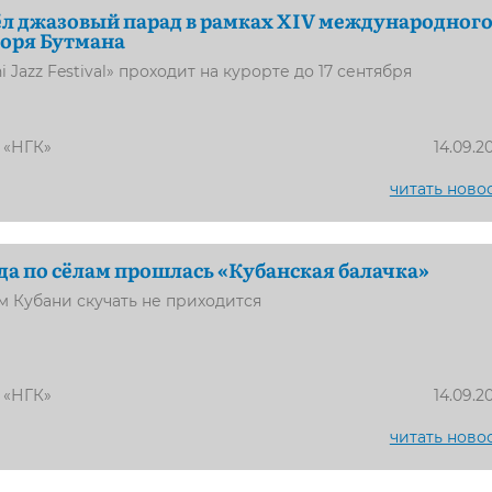
л джазовый парад в рамках XIV международног
оря Бутмана
 Jazz Festival» проходит на курорте до 17 сентября
 «НГК»
14.09.2
читать ново
да по сёлам прошлась «Кубанская балачка»
м Кубани скучать не приходится
 «НГК»
14.09.2
читать ново