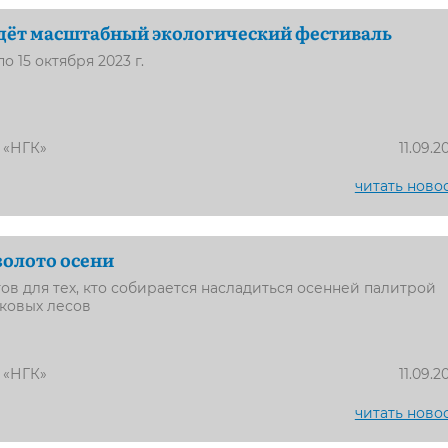
дёт масштабный экологический фестиваль
о 15 октября 2023 г.
 «НГК»
11.09.2
читать ново
золото осени
ов для тех, кто собирается насладиться осенней палитрой
ковых лесов
 «НГК»
11.09.2
читать ново