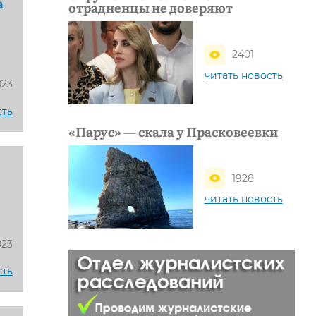
а
отрадненцы не доверяют
2401
читать новость
023
сть
«Парус» — скала у Прасковеевки
1928
читать новость
023
сть