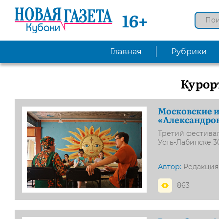
16+
Главная
Рубрики
Курор
Московские и
«Александров
Третий фестивал
Усть-Лабинске 30
Автор:
Редакция
863