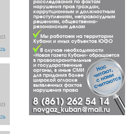
023
сть
023
сть