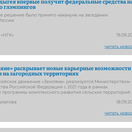
дыгея впервые получит федеральные средства н
о глэмпингов
е решение было принято накануне на заседании
России
 «НГК»
19.09.2
читать ново
яне» раскрывает новые карьерные возможности
 на загородных территориях
сийское движение «Земляне» реализуется Министерством
ства Российской Федерации с 2021 года в рамках
й программы комплексного развития сельских территорий
шматова
18.09.2
читать ново