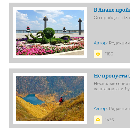
В Анапе прой
Он пройдёт с 13 п
Автор:
Редакция
1186
Не пропусти 
Несколько совет
каштановых и бу
Автор:
Редакция
1436