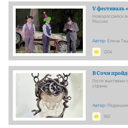
V фестиваль 
Новороссийск вн
России
Автор:
Елена Та
1204
В Сочи пройд
Гости выставки 
страны
Автор:
Редакция
1161