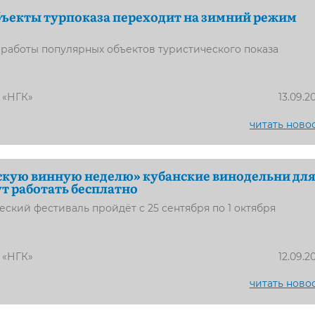
ъекты турпоказа переходит на зимний режим
работы популярных объектов туристического показа
 «НГК»
13.09.2
читать ново
скую винную неделю» кубанские винодельни дл
ут работать бесплатно
ский фестиваль пройдёт с 25 сентября по 1 октября
 «НГК»
12.09.2
читать ново