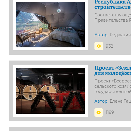
Республика А
строительств
Соответствующе
Правительства 
Автор:
Редакция
932
Проект «Земл
для молодёжи
Проект «Всерос
сельского хозяй
Государственно
Автор:
Елена Та
1189