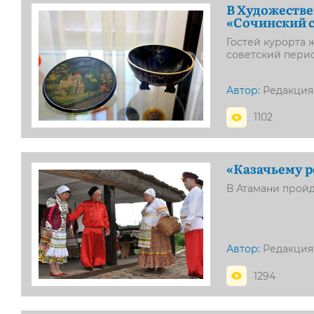
В Художестве
«Сочинский 
Гостей курорта 
советский пери
Автор:
Редакция
1102
«Казачьему р
В Атамани прой
Автор:
Редакция
1294