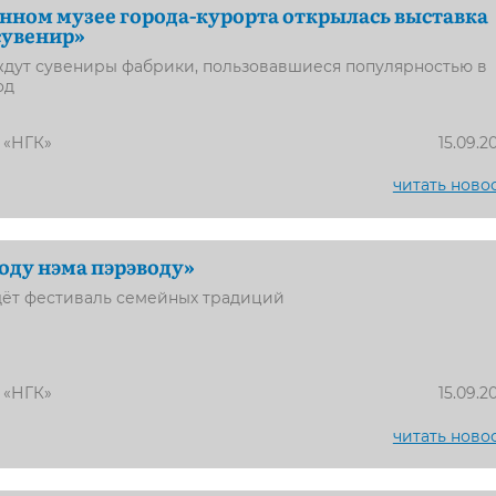
нном музее города-курорта открылась выставка
сувенир»
ждут сувениры фабрики, пользовавшиеся популярностью в
од
 «НГК»
15.09.2
читать ново
оду нэма пэрэводу»
дёт фестиваль семейных традиций
 «НГК»
15.09.2
читать ново