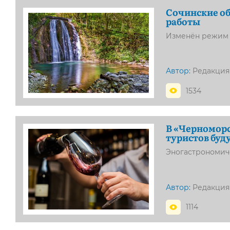
Сочинские об
работы
Изменён режим 
Автор:
Редакция
1534
В «Черномор
туристов буд
Эногастрономиче
Автор:
Редакция
1114