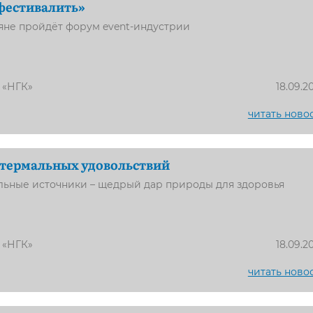
фестивалить»
яне пройдёт форум event-индустрии
 «НГК»
18.09.2
читать ново
н термальных удовольствий
льные источники – щедрый дар природы для здоровья
 «НГК»
18.09.2
читать ново