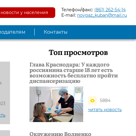
Телефон/факс:
(861) 262-54-14
новости у населения
E-mail:
novgaz_kuban@mail.ru
модателям
Контакты
Топ просмотров
Глава Краснодара: У каждого
россиянина старше 18 лет есть
возможность бесплатно пройти
диспансеризацию
в
5884
023
читать новость
сть
Окружению Волненко