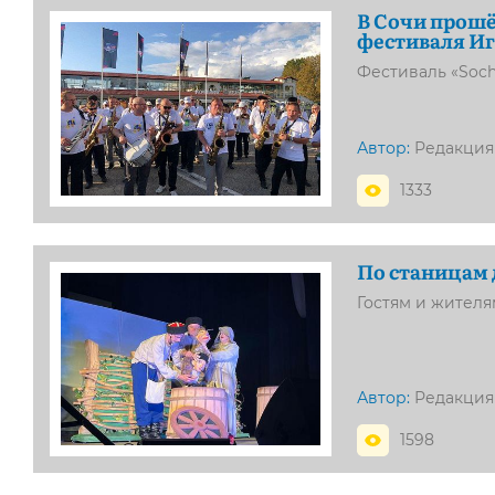
В Сочи прошё
фестиваля Иг
Фестиваль «Sochi
Автор:
Редакция
1333
По станицам 
Гостям и жителя
Автор:
Редакция
1598