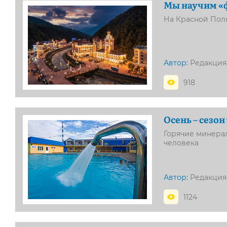
Мы научим «
На Красной Пол
Автор:
Редакция
918
Осень – сезо
Горячие минера
человека
Автор:
Редакция
1124